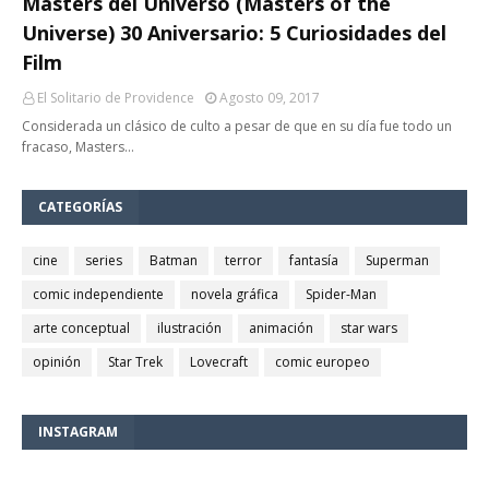
Masters del Universo (Masters of the
Universe) 30 Aniversario: 5 Curiosidades del
Film
El Solitario de Providence
Agosto 09, 2017
Considerada un clásico de culto a pesar de que en su día fue todo un
fracaso, Masters…
CATEGORÍAS
cine
series
Batman
terror
fantasía
Superman
comic independiente
novela gráfica
Spider-Man
arte conceptual
ilustración
animación
star wars
opinión
Star Trek
Lovecraft
comic europeo
INSTAGRAM