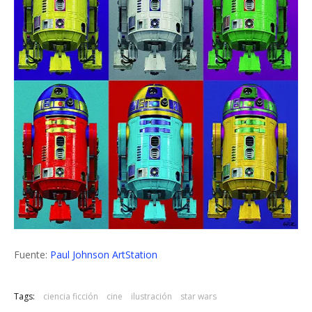
Fuente:
Paul Johnson ArtStation
Tags:
ciencia ficción
cine
ilustración
star wars