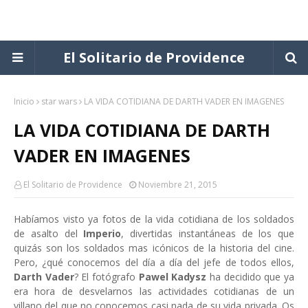
El Solitario de Providence
Inicio
star wars
LA VIDA COTIDIANA DE DARTH VADER EN IMAGENES
LA VIDA COTIDIANA DE DARTH
VADER EN IMAGENES
El Solitario de Providence
Noviembre 21, 2015
Habíamos visto ya fotos de la vida cotidiana de los soldados
de asalto del
Imperio
, divertidas instantáneas de los que
quizás son los soldados mas icónicos de la historia del cine.
Pero, ¿qué conocemos del día a día del jefe de todos ellos,
Darth Vader
? El fotógrafo
Pawel Kadysz
ha decidido que ya
era hora de desvelarnos las actividades cotidianas de un
villano del que no conocemos casi nada de su vida privada. Os