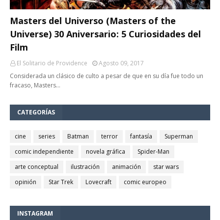
Masters del Universo (Masters of the
Universe) 30 Aniversario: 5 Curiosidades del
Film
El Solitario de Providence
Agosto 09, 2017
Considerada un clásico de culto a pesar de que en su día fue todo un
fracaso, Masters…
CATEGORÍAS
cine
series
Batman
terror
fantasía
Superman
comic independiente
novela gráfica
Spider-Man
arte conceptual
ilustración
animación
star wars
opinión
Star Trek
Lovecraft
comic europeo
INSTAGRAM