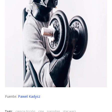
Fuente:
Pawel Kadysz
Tags:
ciencia ficción
cine
parodias
star wars