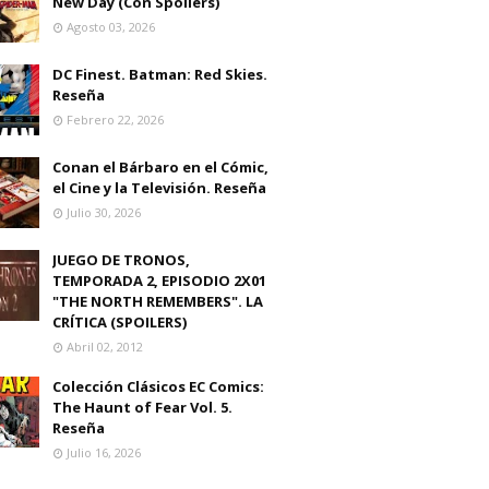
New Day (Con Spoilers)
Agosto 03, 2026
DC Finest. Batman: Red Skies.
Reseña
Febrero 22, 2026
Conan el Bárbaro en el Cómic,
el Cine y la Televisión. Reseña
Julio 30, 2026
JUEGO DE TRONOS,
TEMPORADA 2, EPISODIO 2X01
"THE NORTH REMEMBERS". LA
CRÍTICA (SPOILERS)
Abril 02, 2012
Colección Clásicos EC Comics:
The Haunt of Fear Vol. 5.
Reseña
Julio 16, 2026