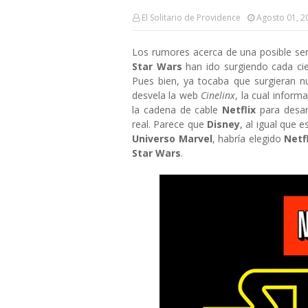
El Solitario de Providence
Agosto 01, 2
Los rumores acerca de una posible seri
Star Wars
han ido surgiendo cada cie
Pues bien, ya tocaba que surgieran n
desvela la web
Cinelinx
, la cual inform
la cadena de cable
Netflix
para desar
real. Parece que
Disney
, al igual que 
Universo Marvel
, habría elegido
Netfl
Star Wars
.