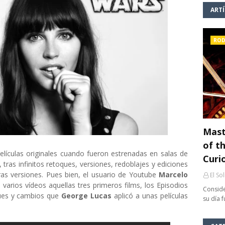
ART
ROD
Mast
of th
elículas originales cuando fueron estrenadas en salas de
Curi
as infinitos retoques, versiones, redoblajes y ediciones
ras versiones. Pues bien, el usuario de Youtube
Marcelo
El So
arios vídeos aquellas tres primeros films, los Episodios
Conside
oques y cambios que
George Lucas
aplicó a unas películas
su día 