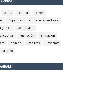
EGORÍAS
series
Batman
terror
ía
Superman
comic independiente
a gráfica
Spider-Man
conceptual
ilustración
animación
wars
opinión
Star Trek
Lovecraft
 europeo
TAGRAM