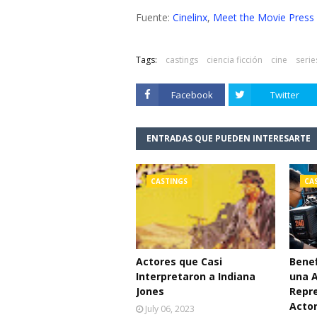
Fuente:
Cinelinx
,
Meet the Movie Press
Tags:
castings
ciencia ficción
cine
serie
Facebook
Twitter
ENTRADAS QUE PUEDEN INTERESARTE
CASTINGS
CA
Actores que Casi
Benef
Interpretaron a Indiana
una 
Jones
Repr
Acto
July 06, 2023