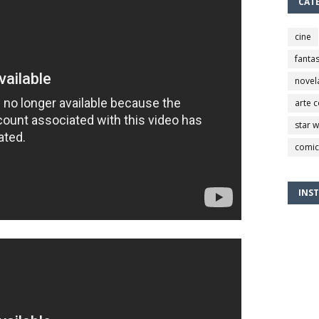
CAT
cine
fantas
novel
arte 
star 
comic
INS