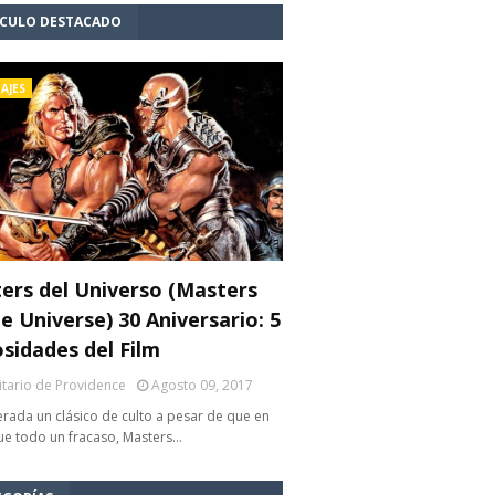
ÍCULO DESTACADO
AJES
ers del Universo (Masters
e Universe) 30 Aniversario: 5
osidades del Film
litario de Providence
Agosto 09, 2017
rada un clásico de culto a pesar de que en
fue todo un fracaso, Masters…