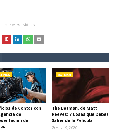
s
star wars
videos
STINGS
BATMAN
icios de Contar con
The Batman, de Matt
Agencia de
Reeves: 7 Cosas que Debes
esentación de
Saber de la Película
res
May 19, 2020