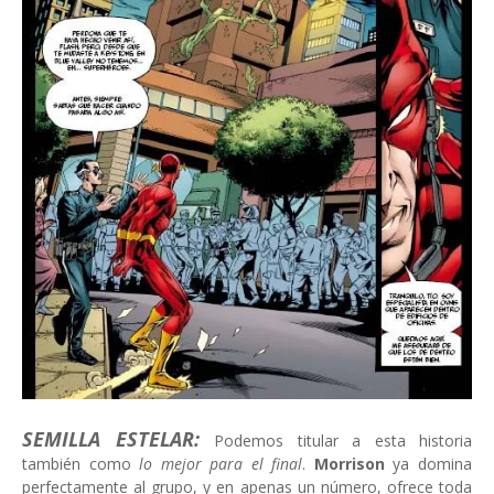
SEMILLA ESTELAR:
Podemos titular a esta historia
también como
lo mejor para el final
.
Morrison
ya domina
perfectamente al grupo, y en apenas un número, ofrece toda