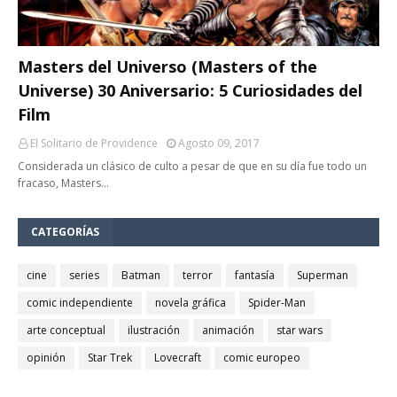
Masters del Universo (Masters of the
Universe) 30 Aniversario: 5 Curiosidades del
Film
El Solitario de Providence
Agosto 09, 2017
Considerada un clásico de culto a pesar de que en su día fue todo un
fracaso, Masters…
CATEGORÍAS
cine
series
Batman
terror
fantasía
Superman
comic independiente
novela gráfica
Spider-Man
arte conceptual
ilustración
animación
star wars
opinión
Star Trek
Lovecraft
comic europeo