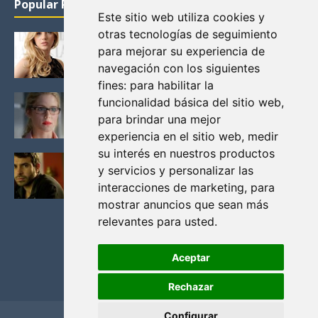
Popular Posts
Este sitio web utiliza cookies y
otras tecnologías de seguimiento
KATHERYN WINNICK: LA ACTRIZ MAS GUAPA DE
para mejorar su experiencia de
VIKINGOS
navegación con los siguientes
Junio 14, 2013
fines:
para habilitar la
FELICITY (EMILY BETT RICKARDS), LAS FOTOS
funcionalidad básica del sitio web
,
MAS BONITAS DE LA ALIADA DE ARROW
para brindar una mejor
Noviembre 30, 2013
experiencia en el sitio web
,
medir
su interés en nuestros productos
BLACK MIRROR: TODA TU HISTORIA. EPISODIO 3.
y servicios y personalizar las
LA CRITICA
interacciones de marketing
,
para
Mayo 17, 2012
mostrar anuncios que sean más
relevantes para usted
.
Aceptar
Rechazar
Configurar