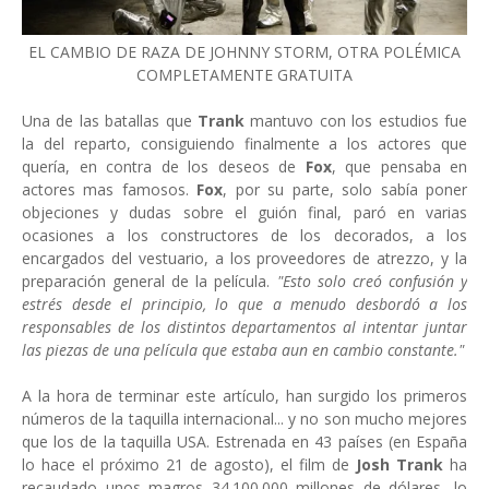
EL CAMBIO DE RAZA DE JOHNNY STORM, OTRA POLÉMICA
COMPLETAMENTE GRATUITA
Una de las batallas que
Trank
mantuvo con los estudios fue
la del reparto, consiguiendo finalmente a los actores que
quería, en contra de los deseos de
Fox
, que pensaba en
actores mas famosos.
Fox
, por su parte, solo sabía poner
objeciones y dudas sobre el guión final, paró en varias
ocasiones a los constructores de los decorados, a los
encargados del vestuario, a los proveedores de atrezzo, y la
preparación general de la película.
"Esto solo creó confusión y
estrés desde el principio, lo que a menudo desbordó a los
responsables de los distintos departamentos al intentar juntar
las piezas de una película que estaba aun en cambio constante."
A la hora de terminar este artículo, han surgido los primeros
números de la taquilla internacional... y no son mucho mejores
que los de la taquilla USA. Estrenada en 43 países (en España
lo hace el próximo 21 de agosto), el film de
Josh Trank
ha
recaudado unos magros 34.100.000 millones de dólares, lo