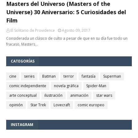
Masters del Universo (Masters of the
Universe) 30 Aniversario: 5 Curiosidades del
Film
El Solitario de Providence
Agosto 09, 2017
Considerada un clásico de culto a pesar de que en su día fue todo un
fracaso, Masters…
CATEGORÍAS
cine
series
Batman
terror
fantasía
Superman
comic independiente
novela gráfica
Spider-Man
arte conceptual
ilustración
animación
star wars
opinión
Star Trek
Lovecraft
comic europeo
INSTAGRAM