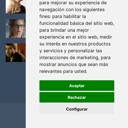
para mejorar su experiencia de
VIKINGOS
navegación con los siguientes
Junio 14, 2013
fines:
para habilitar la
FELICITY (EMILY BETT RICKARDS), LAS FOTOS
funcionalidad básica del sitio web
,
MAS BONITAS DE LA ALIADA DE ARROW
para brindar una mejor
Noviembre 30, 2013
experiencia en el sitio web
,
medir
su interés en nuestros productos
BLACK MIRROR: TODA TU HISTORIA. EPISODIO 3.
y servicios y personalizar las
LA CRITICA
interacciones de marketing
,
para
Mayo 17, 2012
mostrar anuncios que sean más
relevantes para usted
.
Aceptar
Rechazar
Configurar
Home
Privacidad y cookies
Contacto
Copyright ©
2026
El Solitario de Providence