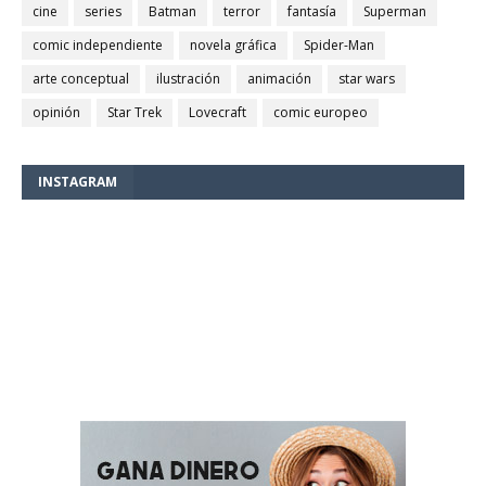
cine
series
Batman
terror
fantasía
Superman
comic independiente
novela gráfica
Spider-Man
arte conceptual
ilustración
animación
star wars
opinión
Star Trek
Lovecraft
comic europeo
INSTAGRAM