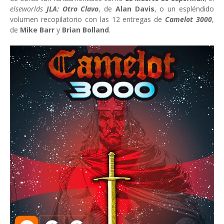
elseworlds
JLA: Otro Clavo
, de
Alan Davis
, o un espléndido
volumen recopilatorio con las 12 entregas de
Camelot 3000
,
de
Mike Barr
y
Brian Bolland
.