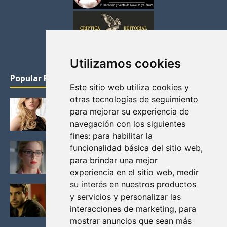
Utilizamos cookies
Popular Posts
Este sitio web utiliza cookies y
otras tecnologías de seguimiento
KATHERYN WINNICK: LA ACTRIZ MAS GUAPA DE
para mejorar su experiencia de
VIKINGOS
navegación con los siguientes
Junio 14, 2013
fines:
para habilitar la
FELICITY (EMILY BETT RICKARDS), LAS FOTOS
funcionalidad básica del sitio web
,
MAS BONITAS DE LA ALIADA DE ARROW
para brindar una mejor
Noviembre 30, 2013
experiencia en el sitio web
,
medir
su interés en nuestros productos
BLACK MIRROR: TODA TU HISTORIA. EPISODIO 3.
y servicios y personalizar las
LA CRITICA
interacciones de marketing
,
para
Mayo 17, 2012
mostrar anuncios que sean más