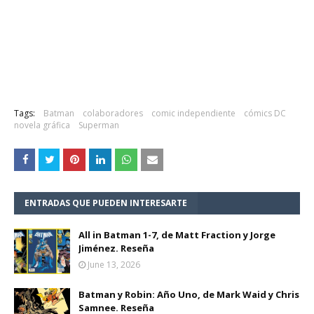
Tags:
Batman
colaboradores
comic independiente
cómics DC
novela gráfica
Superman
ENTRADAS QUE PUEDEN INTERESARTE
All in Batman 1-7, de Matt Fraction y Jorge
Jiménez. Reseña
June 13, 2026
Batman y Robin: Año Uno, de Mark Waid y Chris
Samnee. Reseña