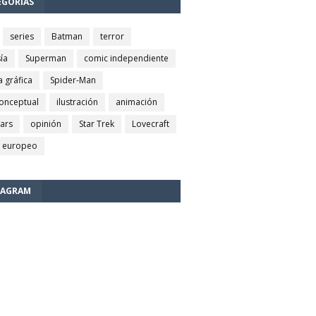
EGORÍAS
series
Batman
terror
ía
Superman
comic independiente
a gráfica
Spider-Man
conceptual
ilustración
animación
wars
opinión
Star Trek
Lovecraft
 europeo
TAGRAM