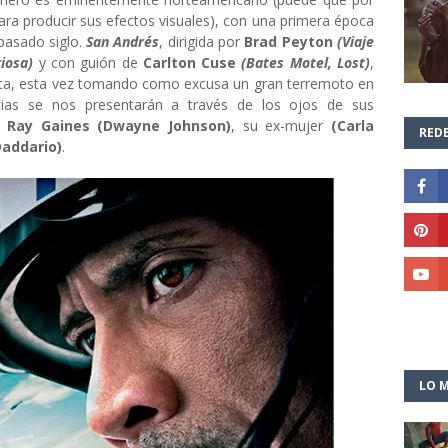
ra producir sus efectos visuales), con una primera época
 pasado siglo.
San Andrés
, dirigida por
Brad Peyton
(Viaje
riosa)
y con guión de
Carlton Cuse
(Bates Motel, Lost)
,
fista, esta vez tomando como excusa un gran terremoto en
encias se nos presentarán a través de los ojos de sus
o
Ray Gaines (Dwayne Johnson)
, su ex-mujer
(Carla
REDE
Daddario)
.
LO M