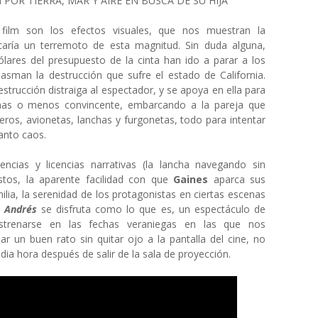
POR TIERRA, MAR Y AIRE EN BUSCA DE SU HIJA
 film son los efectos visuales, que nos muestran la
caría un terremoto de esta magnitud. Sin duda alguna,
lares del presupuesto de la cinta han ido a parar a los
lasman la destrucción que sufre el estado de California.
estrucción distraiga al espectador, y se apoya en ella para
as o menos convincente, embarcando a la pareja que
eros, avionetas, lanchas y furgonetas, todo para intentar
anto caos.
encias y licencias narrativas (la lancha navegando sin
tos, la aparente facilidad con que
Gaines
aparca sus
lia, la serenidad de los protagonistas en ciertas escenas
n Andrés
se disfruta como lo que es, un espectáculo de
estrenarse en las fechas veraniegas en las que nos
 un buen rato sin quitar ojo a la pantalla del cine, no
a hora después de salir de la sala de proyección.