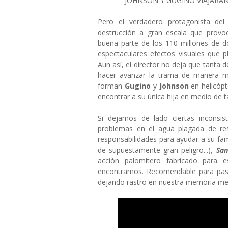
JOHNSON Y GUGINO VIAJARÁN 
Pero el verdadero protagonista del
destrucción a gran escala que provo
buena parte de los 110 millones de dó
espectaculares efectos visuales que p
Aun así, el director no deja que tanta d
hacer avanzar la trama de manera m
forman
Gugino
y
Johnson
en helicópt
encontrar a su única hija en medio de t
Si dejamos de lado ciertas inconsist
problemas en el agua plagada de res
responsabilidades para ayudar a su fami
de supuestamente gran peligro...),
Sa
acción palomitero fabricado para 
encontramos. Recomendable para pasar
dejando rastro en nuestra memoria medi