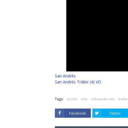
San Andrés
San Andrés Tráiler (4) VO
Tags:
acción
cine
criticas de cine
traile
Facebook
Twitter