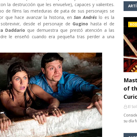
on la destrucción que les envuelve), capaces y valientes.
ART
ipo de films las meteduras de pata de sus personajes se
r que hace avanzar la historia, en
San Andrés
lo es la
 sobrevivir, desde el personaje de
Gugino
hasta el de
ROD
ra Daddario
que demuestra que prestó atención a las
padre le enseñó cuando era pequeña tras perder a una
Mast
of th
Curi
El So
Conside
su día 