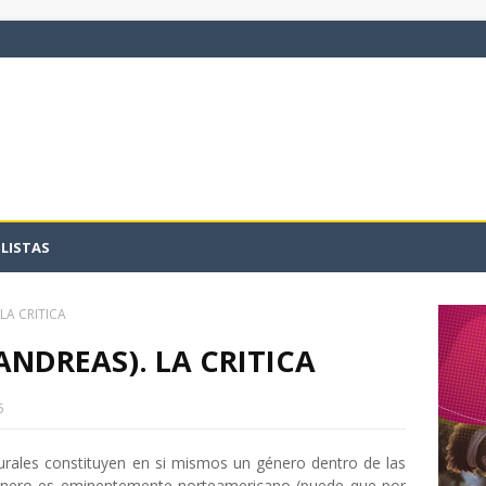
LISTAS
LA CRITICA
ANDREAS). LA CRITICA
5
urales constituyen en si mismos un género dentro de las
 género es eminentemente norteamericano (puede que por