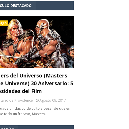
ÍCULO DESTACADO
AJES
ers del Universo (Masters
e Universe) 30 Aniversario: 5
osidades del Film
litario de Providence
Agosto 09, 2017
rada un clásico de culto a pesar de que en
fue todo un fracaso, Masters…