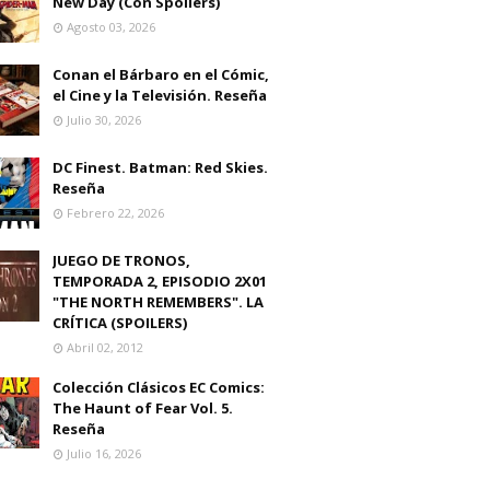
New Day (Con Spoilers)
Agosto 03, 2026
Conan el Bárbaro en el Cómic,
el Cine y la Televisión. Reseña
Julio 30, 2026
DC Finest. Batman: Red Skies.
Reseña
Febrero 22, 2026
JUEGO DE TRONOS,
TEMPORADA 2, EPISODIO 2X01
"THE NORTH REMEMBERS". LA
CRÍTICA (SPOILERS)
Abril 02, 2012
Colección Clásicos EC Comics:
The Haunt of Fear Vol. 5.
Reseña
Julio 16, 2026