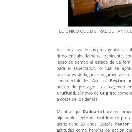
LO ÚNICO QUE DISTRAE DE TANTA
A la fortaleza de sus protagonistas, s
ritmo endiabladamente trepidante, c
lapso de tiempo el estado de Californ
para el espectador, lo cual se agra
ocasiones de lagunas argumentales do
sentimentaloides. Aun así,
Peyton
in
núcleo de protagonistas, cayendo en
Gruffudd
, el novio de
Gugino
, como e
a costa de los demás.
Mientras que
Daddario
hace un compete
hija adolescente del matrimonio prota
actriz tiene 29 años. Quizás
Peyton
aptitudes como heroína de acción gu