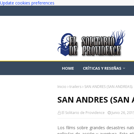
Update cookies preferences
HOME
CRÍTICAS Y RESEÑAS
Inicio
trailers
SAN ANDRES (SAN ANDREAS). 
SAN ANDRES (SAN 
El Solitario de Providence
Junio 26, 201
Los films sobre grandes desastres nat
películas de acción y aventura. Este