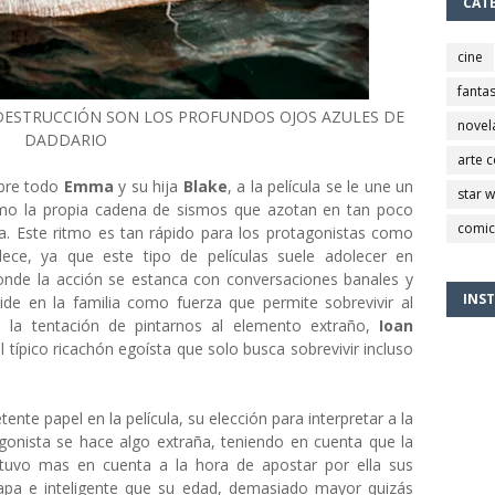
CAT
cine
fantas
 DESTRUCCIÓN SON LOS PROFUNDOS OJOS AZULES DE
novel
DADDARIO
arte 
obre todo
Emma
y su hija
Blake
, a la película se le une un
star 
omo la propia cadena de sismos que azotan en tan poco
comic
ia. Este ritmo es tan rápido para los protagonistas como
dece, ya que este tipo de películas suele adolecer en
nde la acción se estanca con conversaciones banales y
INS
cide en la familia como fuerza que permite sobrevivir al
 la tentación de pintarnos al elemento extraño,
Ioan
l típico ricachón egoísta que solo busca sobrevivir incluso
nte papel en la película, su elección para interpretar a la
gonista se hace algo extraña, teniendo en cuenta que la
tuvo mas en cuenta a la hora de apostar por ella sus
apa e inteligente que su edad, demasiado mayor quizás