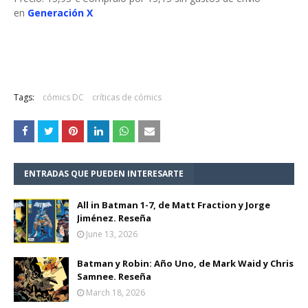
en
Generación X
Tags:
cómics DC
críticas de cómics
ENTRADAS QUE PUEDEN INTERESARTE
All in Batman 1-7, de Matt Fraction y Jorge
Jiménez. Reseña
June 13, 2026
Batman y Robin: Año Uno, de Mark Waid y Chris
Samnee. Reseña
March 18, 2026