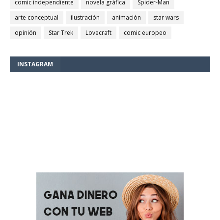
comic independiente
novela gráfica
Spider-Man
arte conceptual
ilustración
animación
star wars
opinión
Star Trek
Lovecraft
comic europeo
INSTAGRAM