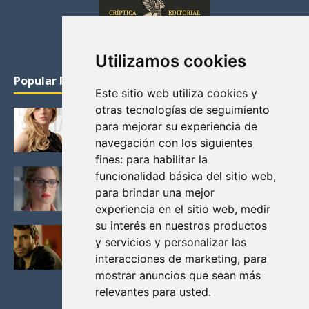
Utilizamos cookies
Popular Posts
Este sitio web utiliza cookies y
otras tecnologías de seguimiento
KATHERYN WINNICK: LA ACTRIZ MAS GUAPA DE
para mejorar su experiencia de
VIKINGOS
navegación con los siguientes
Junio 14, 2013
fines:
para habilitar la
FELICITY (EMILY BETT RICKARDS), LAS FOTOS
funcionalidad básica del sitio web
,
MAS BONITAS DE LA ALIADA DE ARROW
para brindar una mejor
Noviembre 30, 2013
experiencia en el sitio web
,
medir
su interés en nuestros productos
BLACK MIRROR: TODA TU HISTORIA. EPISODIO 3.
y servicios y personalizar las
LA CRITICA
interacciones de marketing
,
para
Mayo 17, 2012
mostrar anuncios que sean más
relevantes para usted
.