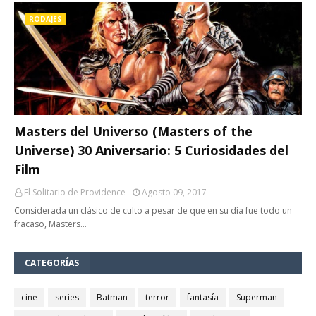
RODAJES
Masters del Universo (Masters of the
Universe) 30 Aniversario: 5 Curiosidades del
Film
El Solitario de Providence
Agosto 09, 2017
Considerada un clásico de culto a pesar de que en su día fue todo un
fracaso, Masters…
CATEGORÍAS
cine
series
Batman
terror
fantasía
Superman