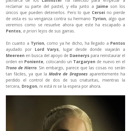
patriarca de los
Lannister
ha fallecido para empezar a
reclamar su parte del pastel, y ella junto a
Jaime
son los
únicos que pueden detenerlos. Pero lo que
Cersei
no pierde
de vista es su venganza contra su hermano
Tyrion
, algo que
veremos como se resuelve ahora que este ha escapado a
Pentos
,
a priori
lejos de sus garras.
En cuanto a
Tyrion
, como ya he dicho, ha llegado a
Pentos
ayudado por
Lord Varys
, lugar desde donde viajarán a
Meereen
en busca del apoyo de
Daenerys
para reinstaurar el
orden en
Poniente
, colocando un
Targaryen
de nuevo en el
Trono de Hierro
. Sin embargo, parece que las cosas no serán
tan fáciles, ya que la
Madre de Dragones
aparentemente ha
perdido el control de dos de sus criaturitas, mientras la
tercera,
Drogon
, ni está ni se la espera por ahora.