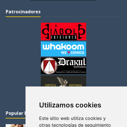
Patrocinadores
Utilizamos cookies
Popular Posts
Este sitio web utiliza cookies y
otras tecnologías de seguimiento
KATHERYN WINNICK: LA ACTRIZ MAS GUAPA DE