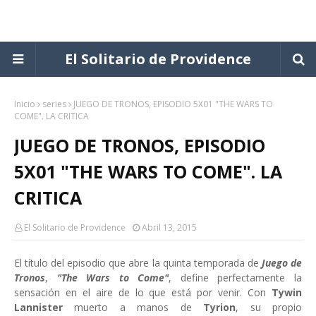
El Solitario de Providence
Inicio
series
JUEGO DE TRONOS, EPISODIO 5X01 "THE WARS TO
COME". LA CRITICA
JUEGO DE TRONOS, EPISODIO
5X01 "THE WARS TO COME". LA
CRITICA
El Solitario de Providence
Abril 13, 2015
El título del episodio que abre la quinta temporada de
Juego de
Tronos
,
"The Wars to Come"
, define perfectamente la
sensación en el aire de lo que está por venir. Con
Tywin
Lannister
muerto a manos de
Tyrion
, su propio