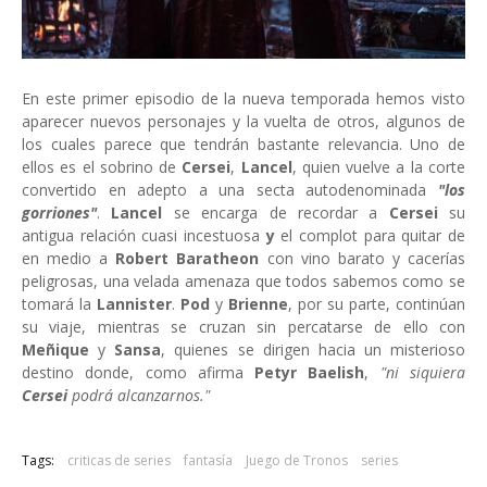
En este primer episodio de la nueva temporada hemos visto
aparecer nuevos personajes y la vuelta de otros, algunos de
los cuales parece que tendrán bastante relevancia. Uno de
ellos es el sobrino de
Cersei
,
Lancel
, quien vuelve a la corte
convertido en adepto a una secta autodenominada
"los
gorriones"
.
Lancel
se encarga de recordar a
Cersei
su
antigua relación cuasi incestuosa
y
el complot para quitar de
en medio a
Robert Baratheon
con vino barato y cacerías
peligrosas, una velada amenaza que todos sabemos como se
tomará la
Lannister
.
Pod
y
Brienne
, por su parte, continúan
su viaje, mientras se cruzan sin percatarse de ello con
Meñique
y
Sansa
, quienes se dirigen hacia un misterioso
destino donde, como afirma
Petyr Baelish
,
"ni siquiera
Cersei
podrá alcanzarnos."
Tags:
criticas de series
fantasía
Juego de Tronos
series