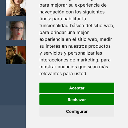
para mejorar su experiencia de
VIKINGOS
navegación con los siguientes
Junio 14, 2013
fines:
para habilitar la
FELICITY (EMILY BETT RICKARDS), LAS FOTOS
funcionalidad básica del sitio web
,
MAS BONITAS DE LA ALIADA DE ARROW
para brindar una mejor
Noviembre 30, 2013
experiencia en el sitio web
,
medir
su interés en nuestros productos
BLACK MIRROR: TODA TU HISTORIA. EPISODIO 3.
y servicios y personalizar las
LA CRITICA
interacciones de marketing
,
para
Mayo 17, 2012
mostrar anuncios que sean más
relevantes para usted
.
Aceptar
Rechazar
Configurar
Home
Privacidad y cookies
Contacto
Copyright ©
2026
El Solitario de Providence