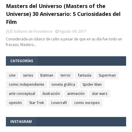
Masters del Universo (Masters of the
Universe) 30 Aniversario: 5 Curiosidades del
Film
El Solitario de Providence
Agosto 09, 2017
Considerada un clásico de culto a pesar de que en su día fue todo un
fracaso, Masters…
CATEGORÍAS
cine
series
Batman
terror
fantasía
Superman
comic independiente
novela gráfica
Spider-Man
arte conceptual
ilustración
animación
star wars
opinión
Star Trek
Lovecraft
comic europeo
INSTAGRAM