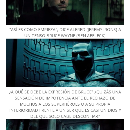
"ASÍ ES COMO EMPIEZA", DICE ALFRED (JEREMY IRONS) A
UN TENSO BRUCE WAYNE (BEN AFFLECK)
¿A QUÉ SE DEBE LA EXPRESIÓN DE BRUCE? ¿QUIZÁS UNA
SENSACIÓN DE IMPOTENCIA ANTE EL RECHAZO DE
MUCHOS A LOS SUPERHÉROES O A SU PROPIA
INFERIORIDAD FRENTE A UN SER QUE ES CASI UN DIOS Y
DEL QUE SOLO CABE DESCONFIAR?