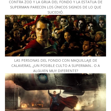
CONTRA ZOD Y LA GRUA DEL FONDO Y LA ESTATUA DE
SUPERMAN PARECEN LOS ÚNICOS SIGNOS DE LO QUE
SUCEDIÓ.
LAS PERSONAS DEL FONDO CON MAQUILLAJE DE
CALAVERAS, ¿UN POSIBLE CULTO A SUPERMAN... O A
ALGUIEN MUY DIFERENTE?