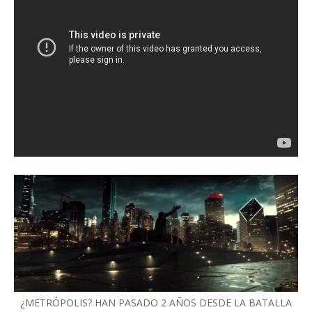
¿METRÓPOLIS? HAN PASADO 2 AÑOS DESDE LA BATALLA