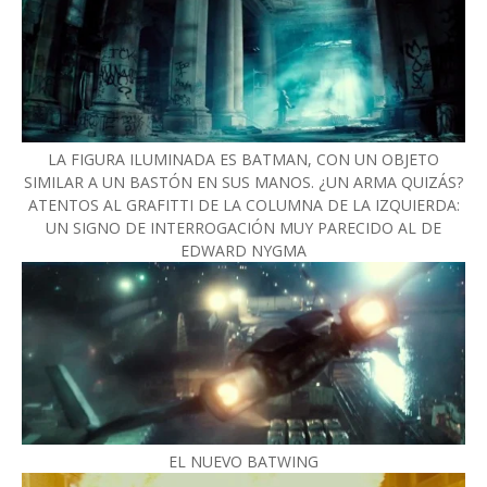
LA FIGURA ILUMINADA ES BATMAN, CON UN OBJETO
SIMILAR A UN BASTÓN EN SUS MANOS. ¿UN ARMA QUIZÁS?
ATENTOS AL GRAFITTI DE LA COLUMNA DE LA IZQUIERDA:
UN SIGNO DE INTERROGACIÓN MUY PARECIDO AL DE
EDWARD NYGMA
EL NUEVO BATWING