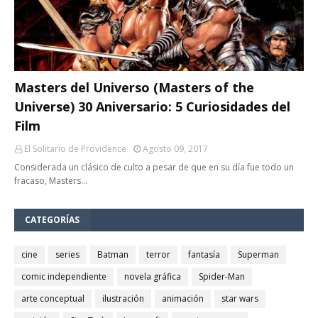
Masters del Universo (Masters of the
Universe) 30 Aniversario: 5 Curiosidades del
Film
El Solitario de Providence
Agosto 09, 2017
Considerada un clásico de culto a pesar de que en su día fue todo un
fracaso, Masters…
CATEGORÍAS
cine
series
Batman
terror
fantasía
Superman
comic independiente
novela gráfica
Spider-Man
arte conceptual
ilustración
animación
star wars