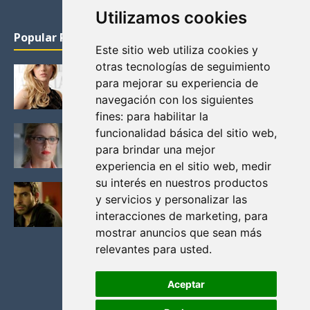
Utilizamos cookies
Popular Posts
Este sitio web utiliza cookies y
otras tecnologías de seguimiento
KATHERYN WINNICK: LA ACTRIZ MAS GUAPA DE
para mejorar su experiencia de
VIKINGOS
navegación con los siguientes
Junio 14, 2013
fines:
para habilitar la
FELICITY (EMILY BETT RICKARDS), LAS FOTOS
funcionalidad básica del sitio web
,
MAS BONITAS DE LA ALIADA DE ARROW
para brindar una mejor
Noviembre 30, 2013
experiencia en el sitio web
,
medir
su interés en nuestros productos
BLACK MIRROR: TODA TU HISTORIA. EPISODIO 3.
y servicios y personalizar las
LA CRITICA
interacciones de marketing
,
para
Mayo 17, 2012
mostrar anuncios que sean más
relevantes para usted
.
Aceptar