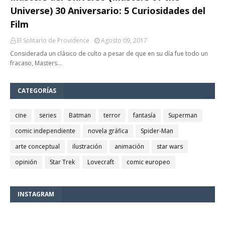
Universe) 30 Aniversario: 5 Curiosidades del
Film
El Solitario de Providence
Agosto 09, 2017
Considerada un clásico de culto a pesar de que en su día fue todo un
fracaso, Masters…
CATEGORÍAS
cine
series
Batman
terror
fantasía
Superman
comic independiente
novela gráfica
Spider-Man
arte conceptual
ilustración
animación
star wars
opinión
Star Trek
Lovecraft
comic europeo
INSTAGRAM