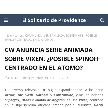
El Solitario de Providence
Inicio
series
CW ANUNCIA SERIE ANIMADA SOBRE VIXEN. ¿POSIBLE
SPINOFF CENTRADO EN EL ATOMO?
CW ANUNCIA SERIE ANIMADA
SOBRE VIXEN. ¿POSIBLE SPINOFF
CENTRADO EN EL ATOMO?
El Solitario de Providence
Enero 12, 2015
El universo televisivo
DC
sigue expandiéndose. A las serie
Arrow
,
The Flash
,
Gotham
y
Constantine
, y las anunciadas
Supergirl
,
Titans
y
Mundo de Krypton
, se une
Vixen
, centrada
en la superheroina africana creada por el guionista
Gerry