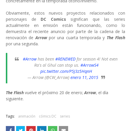
concretamente en la temporada otoño/invierno.
Obviamente, estos nuevos proyectos relacionados con
personajes de
DC Comics
significan que las series
actualmente en emisión están funcionando, como lo
demuestra el reciente anuncio por parte de la cadena de la
renovación de
Arrow
por una cuarta temporada y
The Flash
por una segunda.
#Arrow
has been
#RENEWED
for season 4! Not even
Ra's al Ghul can stop us.
#ArrowS4
pic.twitter.com/P5J3z5HqnH
— Arrow (@CW_Arrow)
enero 11, 2015
The Flash
vuelve el próximo 20 de enero;
Arrow
, el día
siguiente.
Tags:
animación
cómics DC
series