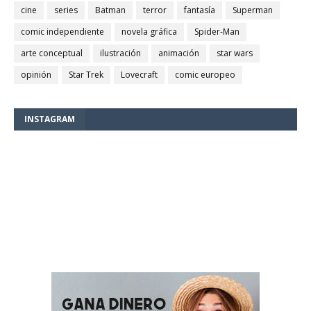
cine
series
Batman
terror
fantasía
Superman
comic independiente
novela gráfica
Spider-Man
arte conceptual
ilustración
animación
star wars
opinión
Star Trek
Lovecraft
comic europeo
INSTAGRAM