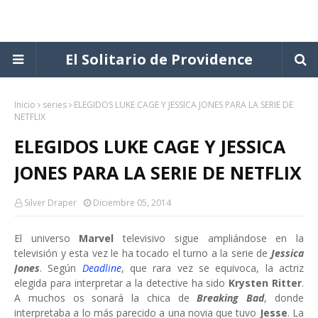
El Solitario de Providence
Inicio
series
ELEGIDOS LUKE CAGE Y JESSICA JONES PARA LA SERIE DE
NETFLIX
ELEGIDOS LUKE CAGE Y JESSICA
JONES PARA LA SERIE DE NETFLIX
Silver Draper
Diciembre 05, 2014
El universo
Marvel
televisivo sigue ampliándose en la
televisión y esta vez le ha tocado el turno a la serie de
Jessica
Jones
. Según
Deadline
, que rara vez se equivoca, la actriz
elegida para interpretar a la detective ha sido
Krysten Ritter
.
A muchos os sonará la chica de
Breaking Bad
, donde
interpretaba a lo más parecido a una novia que tuvo
Jesse
.
La