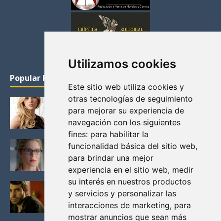
Utilizamos cookies
Popular Posts
Este sitio web utiliza cookies y
otras tecnologías de seguimiento
KATHERYN WINNICK: LA ACTRIZ MAS GUAPA DE
para mejorar su experiencia de
VIKINGOS
navegación con los siguientes
Junio 14, 2013
fines:
para habilitar la
FELICITY (EMILY BETT RICKARDS), LAS FOTOS
funcionalidad básica del sitio web
,
MAS BONITAS DE LA ALIADA DE ARROW
para brindar una mejor
Noviembre 30, 2013
experiencia en el sitio web
,
medir
su interés en nuestros productos
BLACK MIRROR: TODA TU HISTORIA. EPISODIO 3.
y servicios y personalizar las
LA CRITICA
interacciones de marketing
,
para
Mayo 17, 2012
mostrar anuncios que sean más