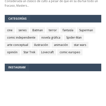
Considerada un clásico de culto a pesar de que en su día fue todo un
fracaso, Masters…
CATEGORÍAS
cine
series
Batman
terror
fantasía
Superman
comic independiente
novela gráfica
Spider-Man
arte conceptual
ilustración
animación
star wars
opinión
Star Trek
Lovecraft
comic europeo
INSTAGRAM