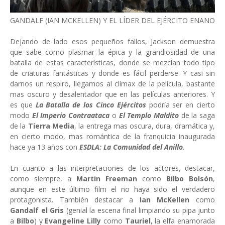
GANDALF (IAN MCKELLEN) Y EL LÍDER DEL EJÉRCITO ENANO
Dejando de lado esos pequeños fallos, Jackson demuestra
que sabe como plasmar la épica y la grandiosidad de una
batalla de estas características, donde se mezclan todo tipo
de criaturas fantásticas y donde es fácil perderse. Y casi sin
darnos un respiro, llegamos al clímax de la película, bastante
mas oscuro y desalentador que en las películas anteriores. Y
es que
La Batalla de los Cinco Ejércitos
podría ser en cierto
modo
El Imperio Contraataca
o
El Templo Maldito
de la saga
de la
Tierra Media
, la entrega mas oscura, dura, dramática y,
en cierto modo, mas romántica de la franquicia inaugurada
hace ya 13 años con
ESDLA: La Comunidad del Anillo
.
En cuanto a las interpretaciones de los actores, destacar,
como siempre, a
Martin Freeman
como
Bilbo Bolsón
,
aunque en este último film el no haya sido el verdadero
protagonista. También destacar a
Ian McKellen
como
Gandalf el Gris
(genial la escena final limpiando su pipa junto
a
Bilbo
) y
Evangeline Lilly
como
Tauriel
, la elfa enamorada