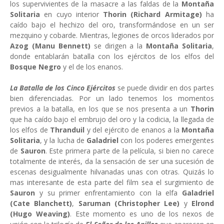
los supervivientes de la masacre a las faldas de la
Montaña
Solitaria
en cuyo interior
Thorin (Richard Armitage)
ha
caído bajo el hechizo del oro, transformándose en un ser
mezquino y cobarde. Mientras, legiones de orcos liderados por
Azog (Manu Bennett)
se dirigen a la
Montaña Solitaria
,
donde entablarán batalla con los ejércitos de los elfos del
Bosque Negro
y el de los enanos.
La Batalla de los Cinco Ejércitos
se puede dividir en dos partes
bien diferenciadas. Por un lado tenemos los momentos
previos a la batalla, en los que se nos presenta a un
Thorin
que ha caído bajo el embrujo del oro y la codicia, la llegada de
los elfos de
Thranduil
y del ejército de enanos a la
Montaña
Solitaria
, y la lucha de
Galadriel
con los poderes emergentes
de
Sauron
. Este primera parte de la película, si bien no carece
totalmente de interés, da la sensación de ser una sucesión de
escenas desigualmente hilvanadas unas con otras. Quizás lo
mas interesante de esta parte del film sea el surgimiento de
Sauron
y su primer enfrentamiento con la elfa
Galadriel
(Cate Blanchett)
,
Saruman (Christopher Lee)
y
Elrond
(Hugo Weaving)
. Este momento es uno de los nexos de