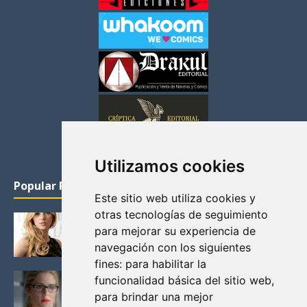
Utilizamos cookies
Popular Posts
Este sitio web utiliza cookies y
otras tecnologías de seguimiento
KATHERYN WINNICK: LA ACTRIZ MAS GUAPA DE
para mejorar su experiencia de
VIKINGOS
navegación con los siguientes
Junio 14, 2013
fines:
para habilitar la
FELICITY (EMILY BETT RICKARDS), LAS FOTOS
funcionalidad básica del sitio web
,
MAS BONITAS DE LA ALIADA DE ARROW
para brindar una mejor
Noviembre 30, 2013