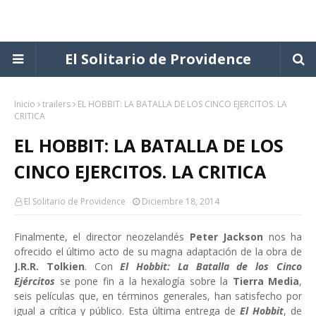
El Solitario de Providence
Inicio
trailers
EL HOBBIT: LA BATALLA DE LOS CINCO EJERCITOS. LA
CRITICA
EL HOBBIT: LA BATALLA DE LOS
CINCO EJERCITOS. LA CRITICA
El Solitario de Providence
Diciembre 18, 2014
Finalmente, el director neozelandés
Peter Jackson
nos ha
ofrecido el último acto de su magna adaptación de la obra de
J.R.R. Tolkien
. Con
El Hobbit: La Batalla de los Cinco
Ejércitos
se pone fin a la hexalogía sobre la
Tierra Media
,
seis películas que, en términos generales, han satisfecho por
igual a crítica y público. Esta última entrega de
El Hobbit
, de