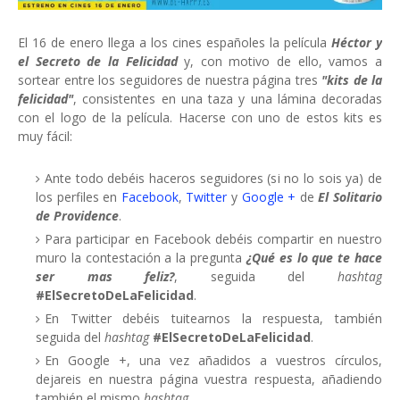
El 16 de enero llega a los cines españoles la película
Héctor y
el Secreto de la Felicidad
y, con motivo de ello, vamos a
sortear entre los seguidores de nuestra página tres
"kits de la
felicidad"
, consistentes en una taza y una lámina decoradas
con el logo de la película. Hacerse con uno de estos kits es
muy fácil:
Ante todo debéis haceros seguidores (si no lo sois ya) de
los perfiles en
Facebook
,
Twitter
y
Google +
de
El Solitario
de Providence
.
Para participar en Facebook debéis compartir en nuestro
muro la contestación a la pregunta
¿Qué es lo que te hace
ser mas feliz?
, seguida del
hashtag
#ElSecretoDeLaFelicidad
.
En Twitter debéis tuitearnos la respuesta, también
seguida del
hashtag
#ElSecretoDeLaFelicidad
.
En Google +, una vez añadidos a vuestros círculos,
dejareis en nuestra página vuestra respuesta, añadiendo
también el mismo
hashtag
.