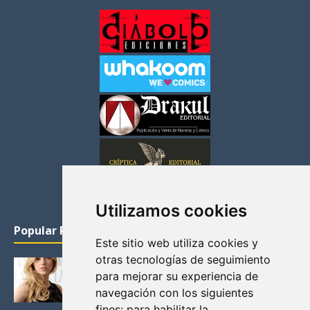
Utilizamos cookies
Popular Posts
Este sitio web utiliza cookies y
otras tecnologías de seguimiento
KATHERYN WINNICK: LA ACTRIZ MAS GUAPA DE
para mejorar su experiencia de
VIKINGOS
navegación con los siguientes
Junio 14, 2013
fines:
para habilitar la