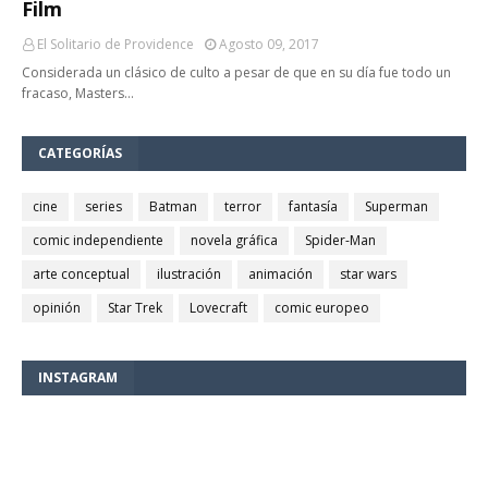
Film
El Solitario de Providence
Agosto 09, 2017
Considerada un clásico de culto a pesar de que en su día fue todo un
fracaso, Masters…
CATEGORÍAS
cine
series
Batman
terror
fantasía
Superman
comic independiente
novela gráfica
Spider-Man
arte conceptual
ilustración
animación
star wars
opinión
Star Trek
Lovecraft
comic europeo
INSTAGRAM