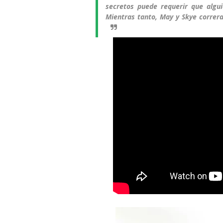
secretos puede requerir que algui
Mientras tanto, May y Skye correra