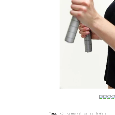
Tags:
cómics marvel
series
trailers