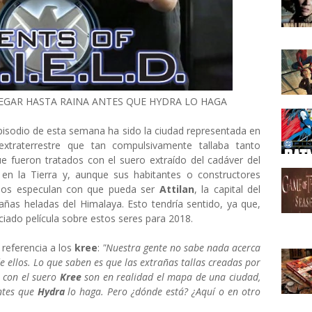
EGAR HASTA RAINA ANTES QUE HYDRA LO HAGA
episodio de esta semana ha sido la ciudad representada en
xtraterrestre que tan compulsivamente tallaba tanto
e fueron tratados con el suero extraído del cadáver del
 en la Tierra y, aunque sus habitantes o constructores
hos especulan con que pueda ser
Attilan
, la capital del
añas heladas del Himalaya. Esto tendría sentido, ya que,
iado película sobre estos seres para 2018.
n referencia a los
kree
:
"Nuestra gente no sabe nada acerca
e ellos. Lo que saben es que las extrañas tallas creadas por
 con el suero
Kree
son en realidad el mapa de una ciudad,
ntes que
Hydra
lo haga. Pero ¿dónde está? ¿Aquí o en otro