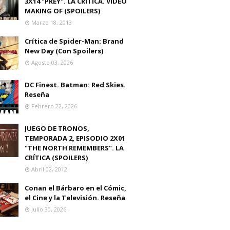
3X14 "PREY". LA CRITICA. VIDEO
MAKING OF (SPOILERS)
Marzo 18, 2013
Crítica de Spider-Man: Brand
New Day (Con Spoilers)
Agosto 03, 2026
DC Finest. Batman: Red Skies.
Reseña
Febrero 22, 2026
JUEGO DE TRONOS,
TEMPORADA 2, EPISODIO 2X01
"THE NORTH REMEMBERS". LA
CRÍTICA (SPOILERS)
Abril 02, 2012
Conan el Bárbaro en el Cómic,
el Cine y la Televisión. Reseña
Julio 30, 2026