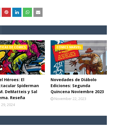
TICAS DE CÓMICS
CÓMICS MARVEL
l Héroes: El
Novedades de Diábolo
ctacular Spiderman
Ediciones: Segunda
 M. DeMatteis y Sal
Quincena Noviembre 2023
ema. Reseña
November 22, 2023
l 29, 2024