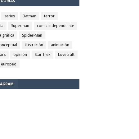
EGORÍAS
series
Batman
terror
ía
Superman
comic independiente
a gráfica
Spider-Man
conceptual
ilustración
animación
wars
opinión
Star Trek
Lovecraft
 europeo
TAGRAM