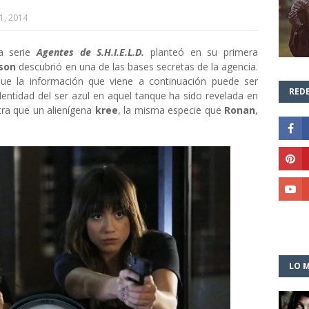
1, 2014
a serie
Agentes de S.H.I.E.L.D.
planteó en su primera
lson
descubrió en una de las bases secretas de la agencia.
que la información que viene a continuación puede ser
REDE
dentidad del ser azul en aquel tanque ha sido revelada en
tra que un alienígena
kree
, la misma especie que
Ronan
,
LO M