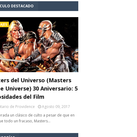
ÍCULO DESTACADO
AJES
ers del Universo (Masters
e Universe) 30 Aniversario: 5
osidades del Film
litario de Providence
Agosto 09, 2017
rada un clásico de culto a pesar de que en
fue todo un fracaso, Masters…