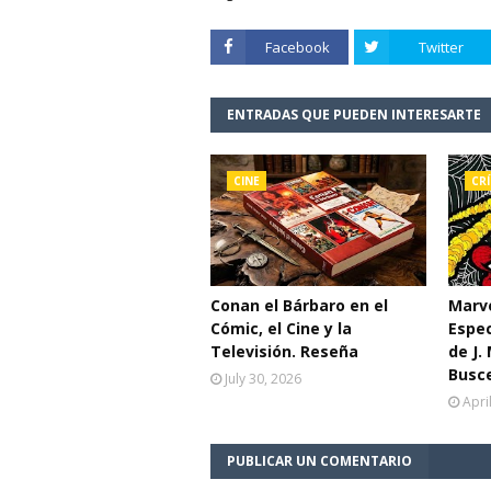
Facebook
Twitter
ENTRADAS QUE PUEDEN INTERESARTE
CINE
CRÍ
Conan el Bárbaro en el
Marve
Cómic, el Cine y la
Espe
Televisión. Reseña
de J.
Busc
July 30, 2026
Apri
PUBLICAR UN COMENTARIO