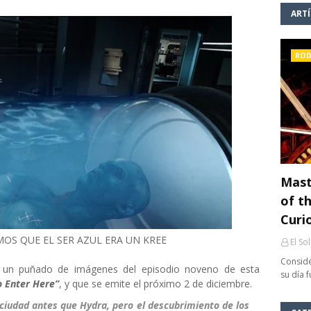
ART
ROD
Mast
of th
Curi
OS QUE EL SER AZUL ERA UN KREE
El So
Conside
y un puñado de imágenes del episodio noveno de esta
su día 
 Enter Here”
, y que se emite el próximo 2 de diciembre.
a ciudad antes que Hydra, pero el descubrimiento de los