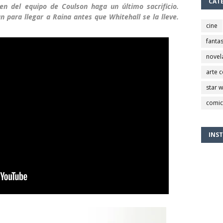
CAT
en del equipo de Coulson haga un último sacrificio.
n para llegar a Raina antes que Whitehall se la lleve.
cine
fantas
novel
arte 
star 
comic
INS