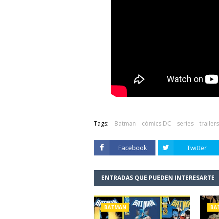
Tags:
Batman
cómics DC
series
trailers
Facebook
Twitter
ENTRADAS QUE PUEDEN INTERESARTE
BATMAN
BA