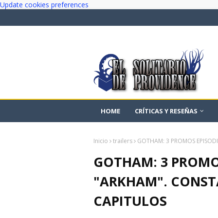
Update cookies preferences
HOME
CRÍTICAS Y RESEÑAS
Inicio
trailers
GOTHAM: 3 PROMOS EPISODI
GOTHAM: 3 PROMO
"ARKHAM". CONST
CAPITULOS