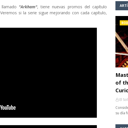
ART
4, llamado
"Arkham"
, tiene nuevas promos del capítulo
eremos si la serie sigue mejorando con cada capítulo,
ROD
Mast
of th
Curi
El So
Conside
su día 