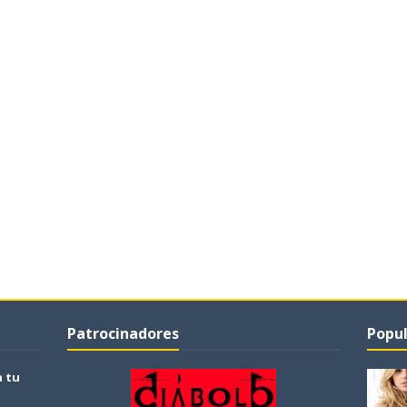
Patrocinadores
Popul
a tu