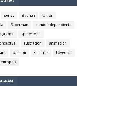
EGORÍAS
series
Batman
terror
ía
Superman
comic independiente
a gráfica
Spider-Man
conceptual
ilustración
animación
wars
opinión
Star Trek
Lovecraft
 europeo
TAGRAM