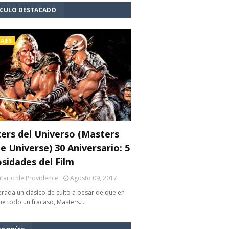
ÍCULO DESTACADO
AJES
ers del Universo (Masters
e Universe) 30 Aniversario: 5
osidades del Film
litario de Providence
Agosto 09, 2017
rada un clásico de culto a pesar de que en
fue todo un fracaso, Masters…