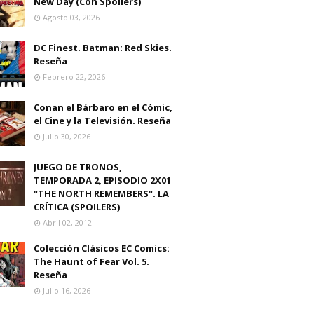
New Day (Con Spoilers)
Agosto 03, 2026
DC Finest. Batman: Red Skies.
Reseña
Febrero 22, 2026
Conan el Bárbaro en el Cómic,
el Cine y la Televisión. Reseña
Julio 30, 2026
JUEGO DE TRONOS,
TEMPORADA 2, EPISODIO 2X01
"THE NORTH REMEMBERS". LA
CRÍTICA (SPOILERS)
Abril 02, 2012
Colección Clásicos EC Comics:
The Haunt of Fear Vol. 5.
Reseña
Julio 16, 2026