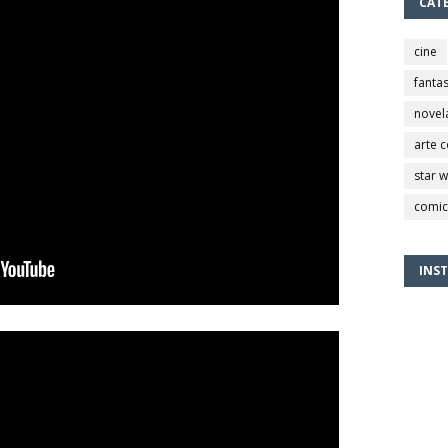
CAT
cine
fantas
novel
arte 
star 
comic
INS