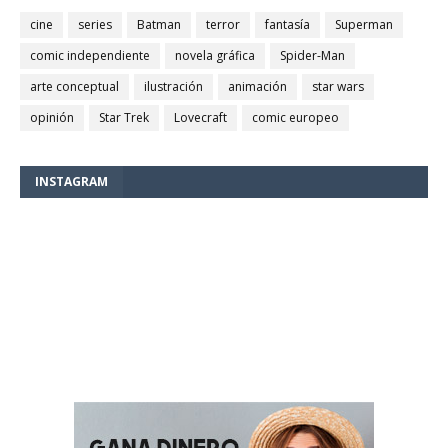
cine
series
Batman
terror
fantasía
Superman
comic independiente
novela gráfica
Spider-Man
arte conceptual
ilustración
animación
star wars
opinión
Star Trek
Lovecraft
comic europeo
INSTAGRAM