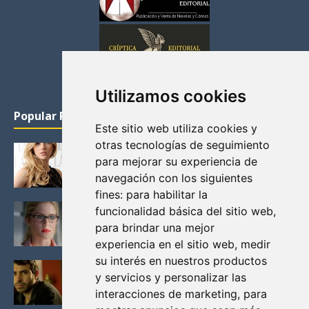
Utilizamos cookies
Popular Posts
Este sitio web utiliza cookies y
otras tecnologías de seguimiento
KATHERYN WINNICK: LA ACTRIZ MAS GUAPA DE
para mejorar su experiencia de
VIKINGOS
navegación con los siguientes
Junio 14, 2013
fines:
para habilitar la
FELICITY (EMILY BETT RICKARDS), LAS FOTOS
funcionalidad básica del sitio web
,
MAS BONITAS DE LA ALIADA DE ARROW
para brindar una mejor
Noviembre 30, 2013
experiencia en el sitio web
,
medir
su interés en nuestros productos
BLACK MIRROR: TODA TU HISTORIA. EPISODIO 3.
y servicios y personalizar las
LA CRITICA
interacciones de marketing
,
para
Mayo 17, 2012