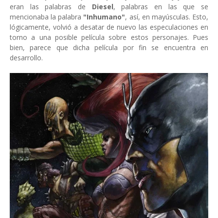
eran las palabras de
Diesel
, palabras en las que se
mencionaba la palabra
"Inhumano"
, así, en mayúsculas. Esto,
lógicamente, volvió a desatar de nuevo las especulaciones en
torno a una posible película sobre estos personajes. Pues
bien, parece que dicha película por fin se encuentra en
desarrollo.