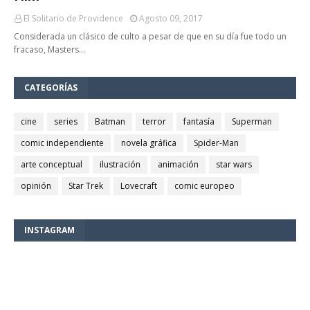
El Solitario de Providence
Agosto 09, 2017
Considerada un clásico de culto a pesar de que en su día fue todo un
fracaso, Masters…
CATEGORÍAS
cine
series
Batman
terror
fantasía
Superman
comic independiente
novela gráfica
Spider-Man
arte conceptual
ilustración
animación
star wars
opinión
Star Trek
Lovecraft
comic europeo
INSTAGRAM