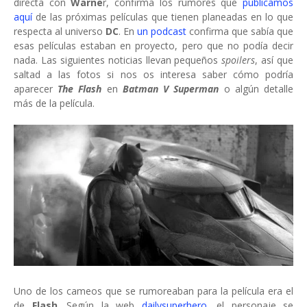
directa con
Warne
r, confirma los rumores que
publicamos
aquí
de las próximas películas que tienen planeadas en lo que
respecta al universo
DC
. En
un podcast
confirma que sabía que
esas películas estaban en proyecto, pero que no podía decir
nada. Las siguientes noticias llevan pequeños
spoilers
, así que
saltad a las fotos si nos os interesa saber cómo podría
aparecer
The Flash
en
Batman V Superman
o algún detalle
más de la película.
Uno de los cameos que se rumoreaban para la película era el
de
Flash
. Según la web
dailysuperhero
, el personaje se