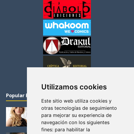
Utilizamos cookies
Popular Posts
Este sitio web utiliza cookies y
otras tecnologías de seguimiento
KATHERYN WINNICK: LA ACTRIZ MAS GUAPA DE
para mejorar su experiencia de
VIKINGOS
navegación con los siguientes
Junio 14, 2013
fines:
para habilitar la