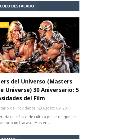
ÍCULO DESTACADO
AJES
ers del Universo (Masters
e Universe) 30 Aniversario: 5
osidades del Film
litario de Providence
Agosto 09, 2017
rada un clásico de culto a pesar de que en
fue todo un fracaso, Masters…