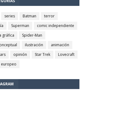
EGORÍAS
series
Batman
terror
ía
Superman
comic independiente
a gráfica
Spider-Man
conceptual
ilustración
animación
wars
opinión
Star Trek
Lovecraft
 europeo
TAGRAM