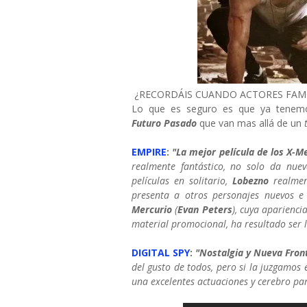
¿RECORDÁIS CUANDO ACTORES FAMO
Lo que es seguro es que ya tenemo
Futuro
Pasado
que van mas allá de un
EMPIRE
:
"La mejor película de los X-
realmente fantástico, no solo da nuev
películas en solitario,
Lobezno
realmen
presenta a otros personajes nuevos e
Mercurio
(
Evan Peters
), cuya aparienci
material promocional, ha resultado ser l
DIGITAL SPY
:
"Nostalgia y Nueva Fron
del gusto de todos, pero si la juzgamos 
una excelentes actuaciones y cerebro pa