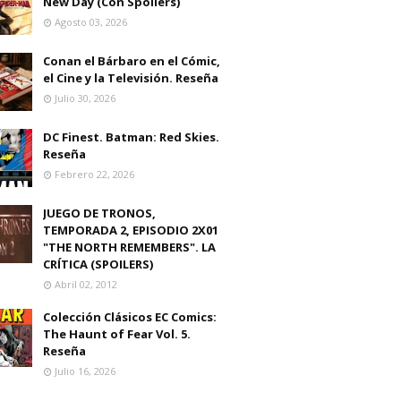
New Day (Con Spoilers)
Agosto 03, 2026
Conan el Bárbaro en el Cómic,
el Cine y la Televisión. Reseña
Julio 30, 2026
DC Finest. Batman: Red Skies.
Reseña
Febrero 22, 2026
JUEGO DE TRONOS,
TEMPORADA 2, EPISODIO 2X01
"THE NORTH REMEMBERS". LA
CRÍTICA (SPOILERS)
Abril 02, 2012
Colección Clásicos EC Comics:
The Haunt of Fear Vol. 5.
Reseña
Julio 16, 2026