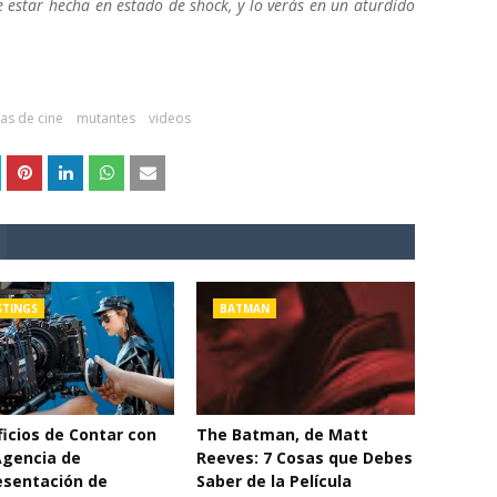
 estar hecha en estado de shock, y lo verás en un aturdido
cas de cine
mutantes
videos
STINGS
BATMAN
icios de Contar con
The Batman, de Matt
Agencia de
Reeves: 7 Cosas que Debes
esentación de
Saber de la Película