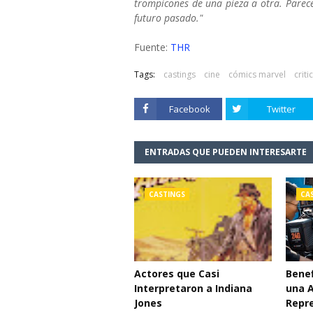
trompicones de una pieza a otra. Parece
futuro pasado."
Fuente:
THR
Tags:
castings
cine
cómics marvel
criti
Facebook
Twitter
ENTRADAS QUE PUEDEN INTERESARTE
CASTINGS
CA
Actores que Casi
Benef
Interpretaron a Indiana
una 
Jones
Repr