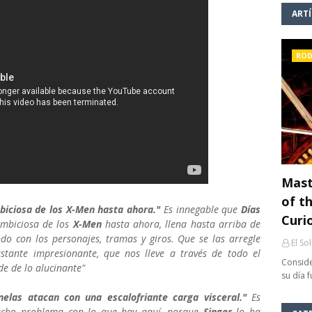
ART
ROD
Mast
of th
biciosa de los X-Men hasta ahora."
Es innegable que
Días
Curi
ambiciosa de los
X-Men
hasta ahora, llena hasta arriba de
do con los personajes, tramas y giros. Que se las arregle
El So
stante impresionante, que nos lleve a través de todo el
Conside
de de lo alucinante"
su día 
nelas atacan con una escalofriante carga visceral."
Es
mucho problema con lo que hay aquí, porque
Singer
lo ha