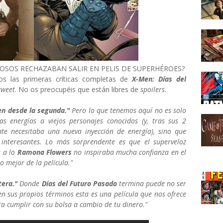
SOS RECHAZABAN SALIR EN PELIS DE SUPERHÉROES?
s las primeras críticas completas de
X-Men: Días del
tweet
. No os preocupéis que están libres de
spoilers
.
Men desde la segunda."
Pero lo que tenemos aquí no es solo
as energías a viejos personajes conocidos (y, tras sus 2
te necesitaba una nueva inyección de energía), sino que
 interesantes. Lo más sorprendente es que el superveloz
a a lo
Ramona Flowers
no inspiraba mucha confianza en el
o mejor de la película."
tera."
Donde
Días del Futuro Pasado
termina puede no ser
en sus propios términos esta es una película que nos ofrece
ra cumplir con su bolsa a cambio de tu dinero."