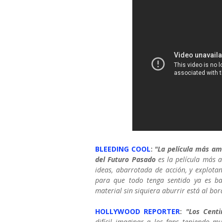
BLEEDING COOL
:
"La película más am
del Futuro Pasado
es la película más 
ideas, abarrotada de acción, y explotan
para que todo tenga sentido ya es ba
material sin siquiera aburrir está al bor
HOLLYWOOD REPORTER
:
"Los Centi
difícil imaginar a los fans teniendo 