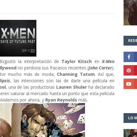
REDE
sgustó la interpretación de
Taylor Kitsch
en
X-Men
llywood
no perdona sus fracasos recientes
(
John Carter
)
,
 actor mucho más de moda,
Channing Tatum
. Así que,
ipsis
, las intenciones son las de darle una película en
ool
, una de las productoras
Lauren Shuler
ha declarado
ieren saturar al mercado hasta un punto que esta película
olvidemos por ahora, y
Ryan Reynolds
más.
LO M