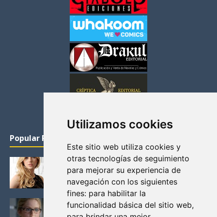
Utilizamos cookies
Popular Posts
Este sitio web utiliza cookies y
otras tecnologías de seguimiento
KATHERYN WINNICK: LA ACTRIZ MAS GUAPA DE
para mejorar su experiencia de
VIKINGOS
navegación con los siguientes
Junio 14, 2013
fines:
para habilitar la
FELICITY (EMILY BETT RICKARDS), LAS FOTOS
funcionalidad básica del sitio web
,
MAS BONITAS DE LA ALIADA DE ARROW
para brindar una mejor