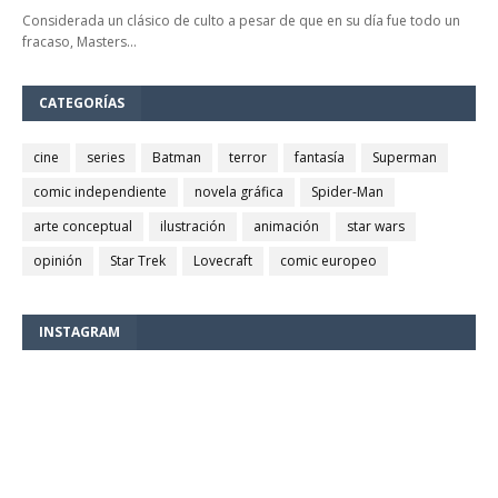
Considerada un clásico de culto a pesar de que en su día fue todo un
fracaso, Masters…
CATEGORÍAS
cine
series
Batman
terror
fantasía
Superman
comic independiente
novela gráfica
Spider-Man
arte conceptual
ilustración
animación
star wars
opinión
Star Trek
Lovecraft
comic europeo
INSTAGRAM