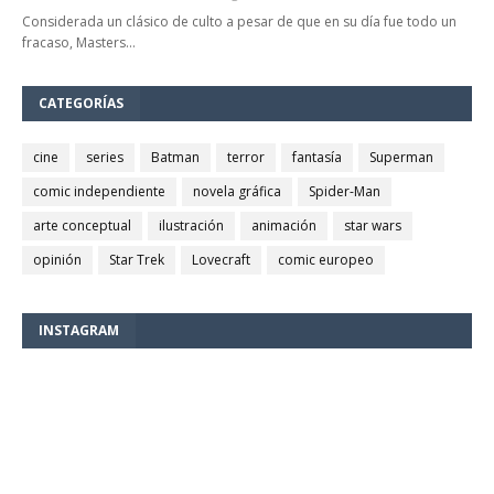
Considerada un clásico de culto a pesar de que en su día fue todo un
fracaso, Masters…
CATEGORÍAS
cine
series
Batman
terror
fantasía
Superman
comic independiente
novela gráfica
Spider-Man
arte conceptual
ilustración
animación
star wars
opinión
Star Trek
Lovecraft
comic europeo
INSTAGRAM