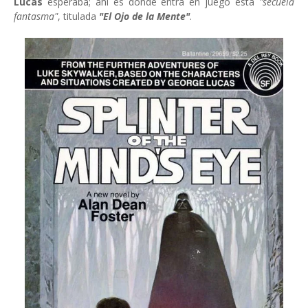
Lucas
esperaba; ahí es donde entra en juego esta
"secuela
fantasma"
, titulada
"El Ojo de la Mente"
.