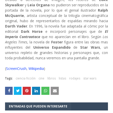
Skywalker
y
Leia Organa
no pudieron ser reproducidos en la
portada de la novela, por lo que el genial ilustrador
Ralph
McQuarrie
, artista conceptual de la trilogía cinematográfica
original, hubo de representarlos de espaldas mirando hacia
Darth Vader
. En 1996, la novela fue adaptada al cómic por la
editorial
Dark Horse
e incorporó personajes que de
El
Imperio Contraataca
que no aparecían en el libro. Según
Los
Angeles Times
, la novela de
Foster
figura entre las obras mas
influyentes del
Universo Expandido
de
Star Wars
, un
universo repleto de grandes historias y personajes que, con
toda probabilidad, nunca veremos en una pantalla grande.
(
ScreenCrush
,
Wikipedia
)
Tags:
ciencia ficción
cine
libros
listas
rodajes
star wars
ENTRADAS QUE PUEDEN INTERESARTE