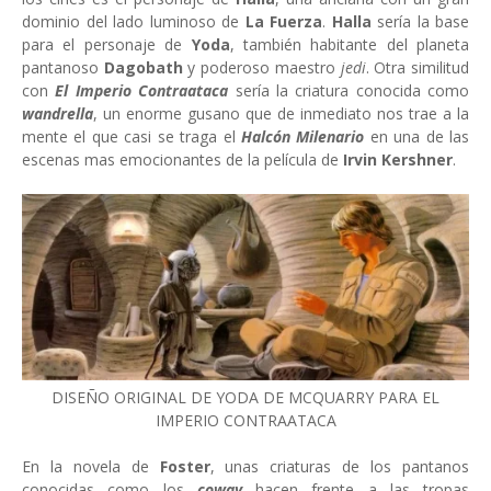
dominio del lado luminoso de
La Fuerza
.
Halla
sería la base
para el personaje de
Yoda
, también habitante del planeta
pantanoso
Dagobath
y poderoso maestro
jedi
. Otra similitud
con
El Imperio Contraataca
sería la criatura conocida como
wandrella
, un enorme gusano que de inmediato nos trae a la
mente el que casi se traga el
Halcón Milenario
en una de las
escenas mas emocionantes de la película de
Irvin Kershner
.
DISEÑO ORIGINAL DE YODA DE MCQUARRY PARA EL
IMPERIO CONTRAATACA
En la novela de
Foster
, unas criaturas de los pantanos
conocidas como los
coway
hacen frente a las tropas