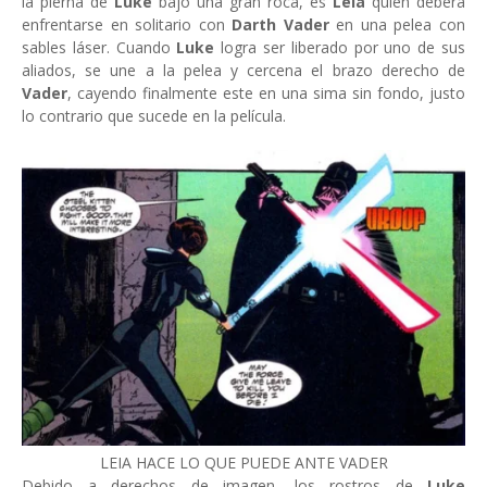
la pierna de
Luke
bajo una gran roca, es
Leia
quien deberá
enfrentarse en solitario con
Darth Vader
en una pelea con
sables láser. Cuando
Luke
logra ser liberado por uno de sus
aliados, se une a la pelea y cercena el brazo derecho de
Vader
, cayendo finalmente este en una sima sin fondo, justo
lo contrario que sucede en la película.
LEIA HACE LO QUE PUEDE ANTE VADER
Debido a derechos de imagen, los rostros de
Luke