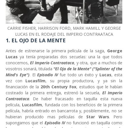
CARRIE FISHER, HARRISON FORD, MARK HAMILL Y GEORGE
LUCAS EN EL RODAJE DEL IMPERIO CONTRAATACA
1. EL OJO DE LA MENTE
Antes de estrenarse la primera película de la saga,
George
Lucas
ya tenía preparadas dos secuelas: una la que todos
conocemos,
El Imperio Contraataca
, y otra, que a muchos de
vosotros sonará, titulada
"El Ojo de la Mente" ("Splinter of the
Mind's Eye")
. El
Episodio IV
fue todo un éxito y
Lucas
, esta
vez con
Lucasfilm
, su propia productora, y ya sin la
financiación de la
20th Century Fox
, estudios que le habían
costeado la primera entrega, estrenó la secuela,
El Imperio
Contraataca
. De haber fracasado en taquilla esta nueva
película,
Lucasfilm
, fundada con los beneficios de la primera
película, habría entrado en bancarrota y, posiblemente, no se
hubieran producido mas películas de
Star Wars
. Pero
supongamos que el
Episodio IV
no funcionó en taquilla como