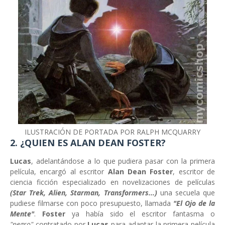
ILUSTRACIÓN DE PORTADA POR RALPH MCQUARRY
2. ¿QUIEN ES ALAN DEAN FOSTER?
Lucas
, adelantándose a lo que pudiera pasar con la primera
película, encargó al escritor
Alan Dean Foster
, escritor de
ciencia ficción especializado en novelizaciones de películas
(Star Trek, Alien, Starman, Transformers...)
una secuela que
pudiese filmarse con poco presupuesto, llamada
"El Ojo de la
Mente"
.
Foster
ya había sido el escritor fantasma o
"negro"
contratado por
Lucas
para adaptar la primera película