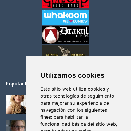
Utilizamos cookies
Popular Posts
Este sitio web utiliza cookies y
otras tecnologías de seguimiento
KATHERYN WINNICK: LA ACTRIZ MAS GUAPA DE
para mejorar su experiencia de
VIKINGOS
navegación con los siguientes
Junio 14, 2013
fines:
para habilitar la
FELICITY (EMILY BETT RICKARDS), LAS FOTOS
funcionalidad básica del sitio web
,
MAS BONITAS DE LA ALIADA DE ARROW