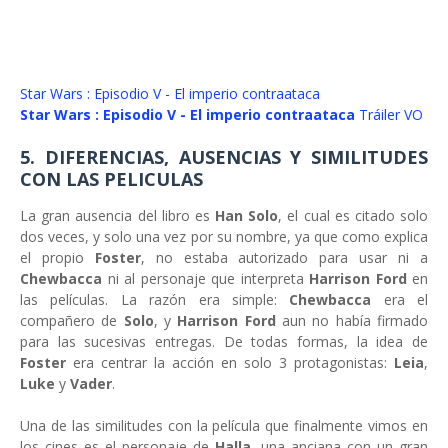
Star Wars : Episodio V - El imperio contraataca
Star Wars : Episodio V - El imperio contraataca
Tráiler VO
5. DIFERENCIAS, AUSENCIAS Y SIMILITUDES
CON LAS PELICULAS
La gran ausencia del libro es
Han Solo
, el cual es citado solo
dos veces, y solo una vez por su nombre, ya que como explica
el propio
Foster
, no estaba autorizado para usar ni a
Chewbacca
ni al personaje que interpreta
Harrison Ford
en
las películas. La razón era simple:
Chewbacca
era el
compañero de
Solo
, y
Harrison Ford
aun no había firmado
para las sucesivas entregas. De todas formas, la idea de
Foster
era centrar la acción en solo 3 protagonistas:
Leia
,
Luke
y
Vader
.
Una de las similitudes con la película que finalmente vimos en
los cines es el personaje de
Halla
, una anciana con un gran