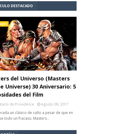
ÍCULO DESTACADO
AJES
ers del Universo (Masters
e Universe) 30 Aniversario: 5
osidades del Film
litario de Providence
Agosto 09, 2017
rada un clásico de culto a pesar de que en
fue todo un fracaso, Masters…