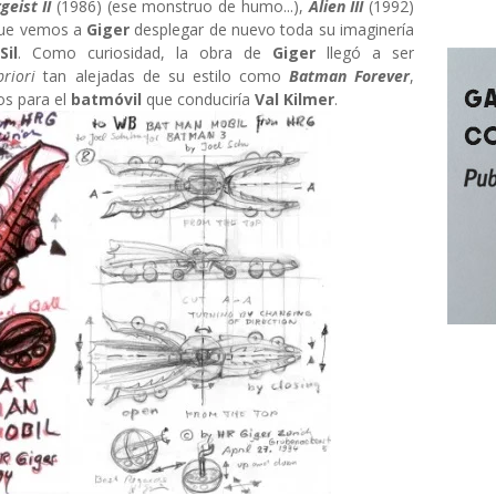
geist II
(1986) (ese monstruo de humo...),
Alien III
(1992)
 que vemos a
Giger
desplegar de nuevo toda su imaginería
Sil
. Como curiosidad, la obra de
Giger
llegó a ser
riori
tan alejadas de su estilo como
Batman Forever
,
os para el
batmóvil
que conduciría
Val Kilmer
.