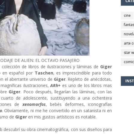
CAT
cine
fantas
novel
arte 
star 
RODAJE DE ALIEN: EL OCTAVO PASAJERO
comic
olección de libros de ilustraciones y láminas de
Giger
do en español por
Taschen
, es imprescindible para todo
 en el aberrante universo de
Giger
. Repleto de anécdotas,
INS
 magníficas ilustraciones,
ARh+
es uno de los libros mas
obre
Giger
. Poco después, llegarían las láminas, con las
 cuarto de adolescente, sustituyendo a una ochentera
raciones de
xenomorfos
, bebés deformes, iconografías
no
. Obviamente, ni me he convertido en un satanista ni en
lismo de
Giger
en mis gustos artísticos es notable.
ub descubrí su obra cinematográfica, con sus diseños para