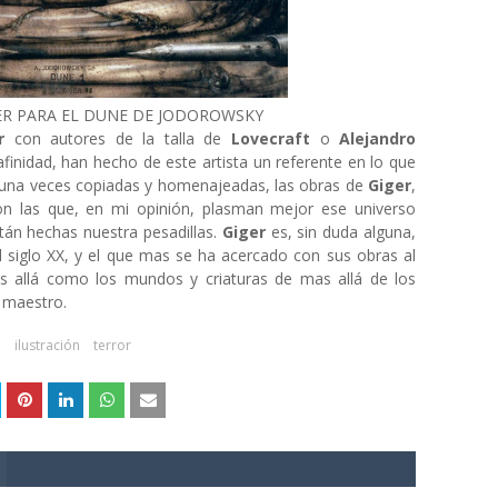
ER PARA EL DUNE DE JODOROWSKY
er
con autores de la talla de
Lovecraft
o
Alejandro
afinidad, han hecho de este artista un referente en lo que
l y una veces copiadas y homenajeadas, las obras de
Giger
,
son las que, en mi opinión, plasman mejor ese universo
án hechas nuestra pesadillas.
Giger
es, sin duda alguna,
el siglo XX, y el que mas se ha acercado con sus obras al
s allá como los mundos y criaturas de mas allá de los
 maestro.
e
ilustración
terror