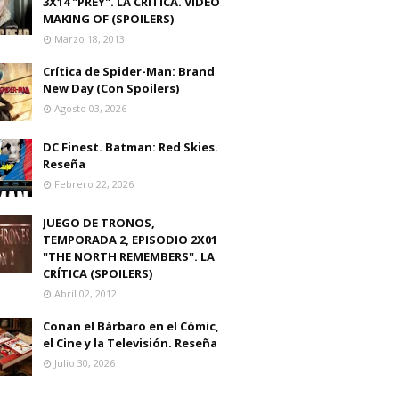
3X14 "PREY". LA CRITICA. VIDEO
MAKING OF (SPOILERS)
Marzo 18, 2013
Crítica de Spider-Man: Brand
New Day (Con Spoilers)
Agosto 03, 2026
DC Finest. Batman: Red Skies.
Reseña
Febrero 22, 2026
JUEGO DE TRONOS,
TEMPORADA 2, EPISODIO 2X01
"THE NORTH REMEMBERS". LA
CRÍTICA (SPOILERS)
Abril 02, 2012
Conan el Bárbaro en el Cómic,
el Cine y la Televisión. Reseña
Julio 30, 2026