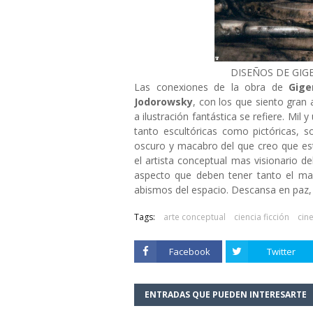
DISEÑOS DE GIG
Las conexiones de la obra de
Gig
Jodorowsky
, con los que siento gran 
a ilustración fantástica se refiere. Mi
tanto escultóricas como pictóricas, 
oscuro y macabro del que creo que est
el artista conceptual mas visionario d
aspecto que deben tener tanto el ma
abismos del espacio. Descansa en paz,
Tags:
arte conceptual
ciencia ficción
cin
Facebook
Twitter
ENTRADAS QUE PUEDEN INTERESARTE