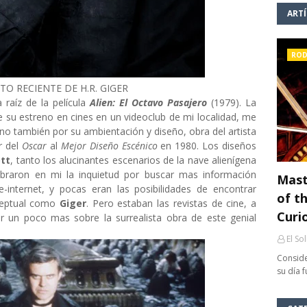
ART
ROD
TO RECIENTE DE H.R. GIGER
a raíz de la película
Alien: El Octavo Pasajero
(1979). La
 su estreno en cines en un videoclub de mi localidad, me
sino también por su ambientación y diseño, obra del artista
r del
Oscar
al
Mejor Diseño Escénico
en 1980. Los diseños
ott
, tanto los alucinantes escenarios de la nave alienígena
mbraron en mi la inquietud por buscar mas información
Mast
e-internet, y pocas eran las posibilidades de encontrar
of th
nceptual como
Giger
. Pero estaban las revistas de cine, a
Curi
r un poco mas sobre la surrealista obra de este genial
El So
Conside
su día 