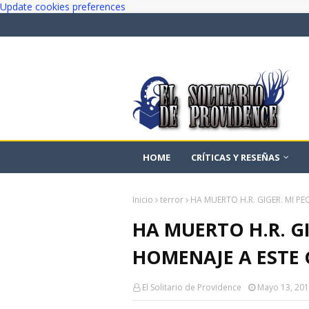
Update cookies preferences
HOME
CRÍTICAS Y RESEÑAS
Inicio
terror
HA MUERTO H.R. GIGER. MI P
HA MUERTO H.R. G
HOMENAJE A ESTE 
El Solitario de Providence
Mayo 13, 20