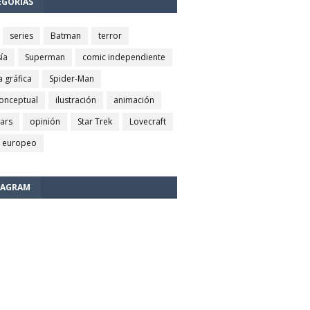
EGORÍAS
series
Batman
terror
ía
Superman
comic independiente
a gráfica
Spider-Man
conceptual
ilustración
animación
wars
opinión
Star Trek
Lovecraft
 europeo
TAGRAM