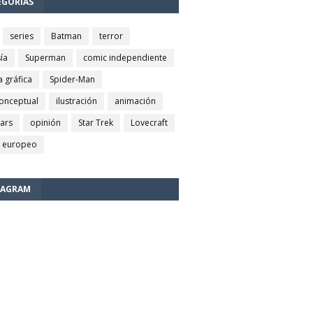
EGORÍAS
series
Batman
terror
ía
Superman
comic independiente
a gráfica
Spider-Man
conceptual
ilustración
animación
wars
opinión
Star Trek
Lovecraft
 europeo
TAGRAM