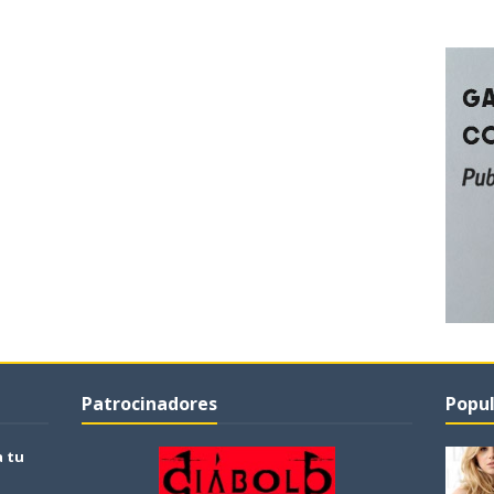
Patrocinadores
Popul
a tu