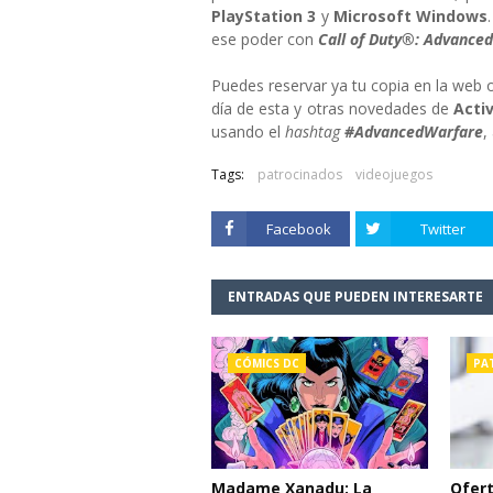
PlayStation 3
y
Microsoft Windows
ese poder con
Call of Duty®: Advance
Puedes reservar ya tu copia en la web o
día de esta y otras novedades de
Activ
usando el
hashtag
#AdvancedWarfare
,
Tags:
patrocinados
videojuegos
Facebook
Twitter
ENTRADAS QUE PUEDEN INTERESARTE
CÓMICS DC
PA
Madame Xanadu: La
Ofert