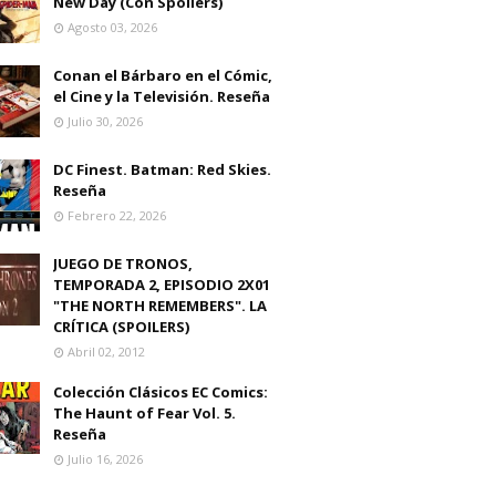
New Day (Con Spoilers)
Agosto 03, 2026
Conan el Bárbaro en el Cómic,
el Cine y la Televisión. Reseña
Julio 30, 2026
DC Finest. Batman: Red Skies.
Reseña
Febrero 22, 2026
JUEGO DE TRONOS,
TEMPORADA 2, EPISODIO 2X01
"THE NORTH REMEMBERS". LA
CRÍTICA (SPOILERS)
Abril 02, 2012
Colección Clásicos EC Comics:
The Haunt of Fear Vol. 5.
Reseña
Julio 16, 2026