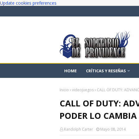
Update cookies preferences
HOME
CRÍTICAS Y RESEÑAS
Inicio
videojuegos
CALL OF DUTY: ADVANC
CALL OF DUTY: AD
PODER LO CAMBIA
Randolph Carter
Mayo 08, 2014