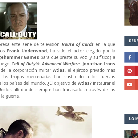
REDE
resaliente serie de televisión
House of Cards
en la que
ulos
Frank Underwood
, ha sido el actor elegido por la
gehammer Games
para que preste su voz (y su físico) a
 juego
Call of Duty®: Advanced Warfare
.
Jonathan Irons
de la corporación militar
Atlas
, el ejército privado mas
as tropas mercenarias han sustituido a los fuerzas
 los países del mundo. ¿El objetivo de
Atlas
? Instaurar el
idos allí donde siempre han fracasado a través de las
la guerra.
LO M