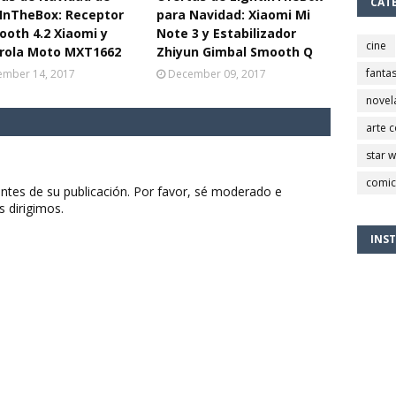
CAT
InTheBox: Receptor
para Navidad: Xiaomi Mi
ooth 4.2 Xiaomi y
Note 3 y Estabilizador
cine
rola Moto MXT1662
Zhiyun Gimbal Smooth Q
fantas
mber 14, 2017
December 09, 2017
novel
arte 
star 
comic
ntes de su publicación. Por favor, sé moderado e
s dirigimos.
INS