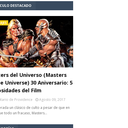
ÍCULO DESTACADO
AJES
ers del Universo (Masters
e Universe) 30 Aniversario: 5
osidades del Film
litario de Providence
Agosto 09, 2017
rada un clásico de culto a pesar de que en
fue todo un fracaso, Masters…