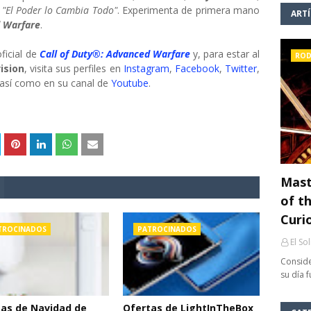
.
"El Poder lo Cambia Todo"
. Experimenta de primera mano
ART
d Warfare
.
ficial de
Call of Duty®: Advanced Warfare
y, para estar al
ROD
ision
, visita sus perfiles en
Instagram
,
Facebook
,
Twitter
,
 así como en su canal de
Youtube
.
Mast
of th
Curi
TROCINADOS
PATROCINADOS
El So
Conside
su día 
as de Navidad de
Ofertas de LightInTheBox