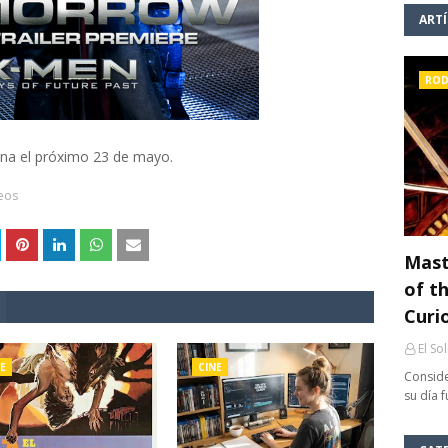
ART
ROD
na el próximo 23 de mayo.
eos
Mast
of th
Curi
El So
E
CINE
Conside
su día 