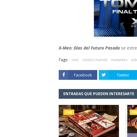
X-Men: Días del Futuro Pasado
se estre
Tags:
cine
cómics marvel
mutantes
vid
Facebook
Twitter
ENTRADAS QUE PUEDEN INTERESARTE
CINE
CIN