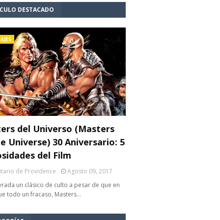
ÍCULO DESTACADO
AJES
ers del Universo (Masters
e Universe) 30 Aniversario: 5
osidades del Film
litario de Providence
Agosto 09, 2017
rada un clásico de culto a pesar de que en
fue todo un fracaso, Masters…