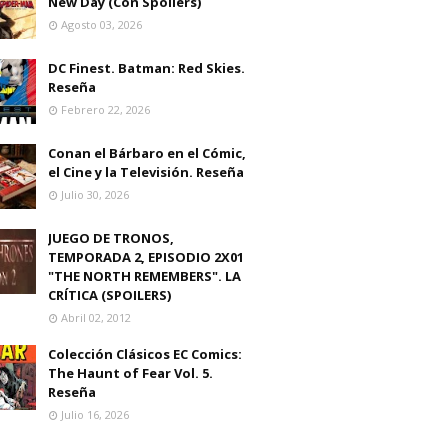
New Day (Con Spoilers)
Agosto 03, 2026
DC Finest. Batman: Red Skies.
Reseña
Febrero 22, 2026
Conan el Bárbaro en el Cómic,
el Cine y la Televisión. Reseña
Julio 30, 2026
JUEGO DE TRONOS,
TEMPORADA 2, EPISODIO 2X01
"THE NORTH REMEMBERS". LA
CRÍTICA (SPOILERS)
Abril 02, 2012
Colección Clásicos EC Comics:
The Haunt of Fear Vol. 5.
Reseña
Julio 16, 2026