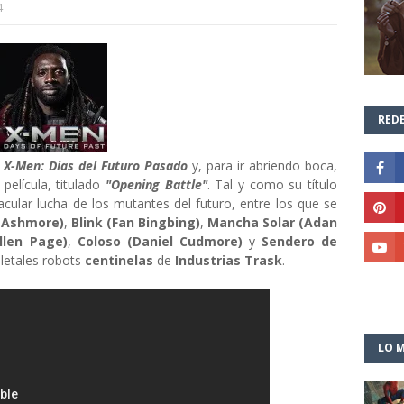
4
REDE
e
X-Men: Días del Futuro Pasado
y, para ir abriendo boca,
 película, titulado
"Opening Battle"
. Tal y como su título
acular lucha de los mutantes del futuro, entre los que se
 Ashmore)
,
Blink (Fan Bingbing)
,
Mancha Solar (Adan
Ellen Page)
,
Coloso (Daniel Cudmore)
y
Sendero de
 letales robots
centinelas
de
Industrias Trask
.
LO M