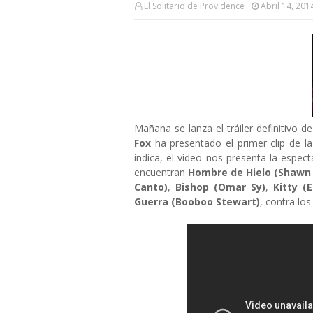
El Solitario de Providence
Abril 14, 201
Mañana se lanza el tráiler definitivo d
Fox
ha presentado el primer clip de la
indica, el vídeo nos presenta la espect
encuentran
Hombre de Hielo (Shawn
Canto)
,
Bishop (Omar Sy)
,
Kitty (
Guerra (Booboo Stewart)
, contra los