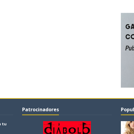
Patrocinadores
Popul
a tu