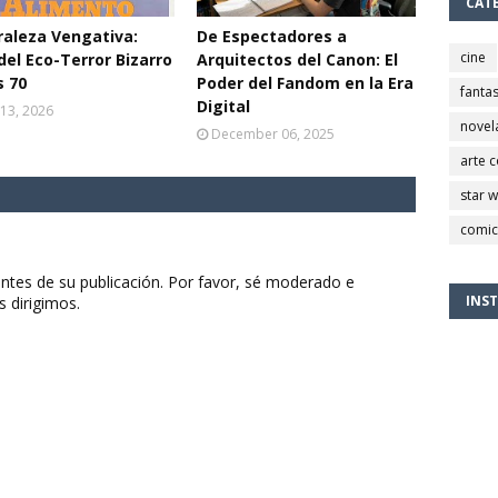
CAT
aleza Vengativa:
De Espectadores a
cine
del Eco-Terror Bizarro
Arquitectos del Canon: El
s 70
Poder del Fandom en la Era
fantas
Digital
13, 2026
novel
December 06, 2025
arte 
star 
comic
ntes de su publicación. Por favor, sé moderado e
INS
s dirigimos.