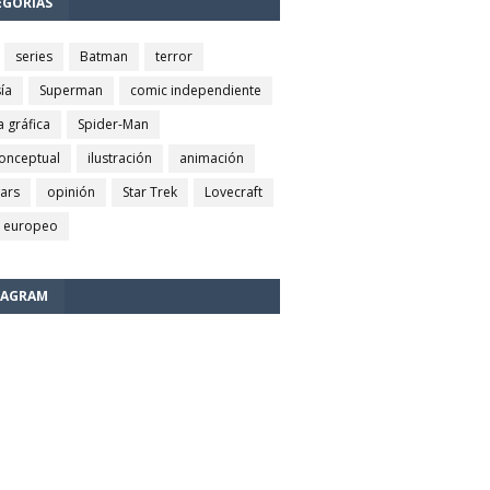
EGORÍAS
series
Batman
terror
ía
Superman
comic independiente
a gráfica
Spider-Man
conceptual
ilustración
animación
wars
opinión
Star Trek
Lovecraft
 europeo
TAGRAM