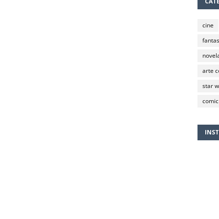
CAT
cine
fantas
novela
arte 
star 
comic
INS