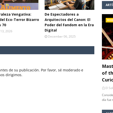
ART
aleza Vengativa:
De Espectadores a
del Eco-Terror Bizarro
Arquitectos del Canon: El
ROD
s 70
Poder del Fandom en la Era
Digital
13, 2026
December 06, 2025
Mast
ntes de su publicación. Por favor, sé moderado e
of th
nos dirigimos.
Curi
El So
Conside
día fue