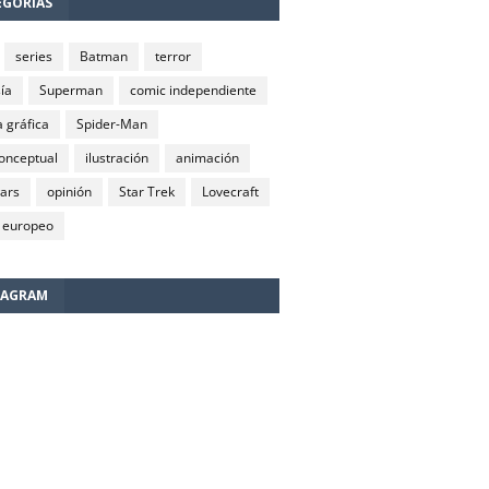
EGORÍAS
series
Batman
terror
ía
Superman
comic independiente
 gráfica
Spider-Man
conceptual
ilustración
animación
wars
opinión
Star Trek
Lovecraft
 europeo
TAGRAM