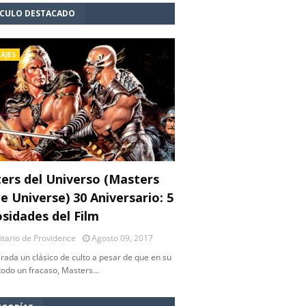
ÍCULO DESTACADO
AJES
ers del Universo (Masters
e Universe) 30 Aniversario: 5
osidades del Film
litario de Providence
Agosto 09, 2017
rada un clásico de culto a pesar de que en su
 todo un fracaso, Masters…