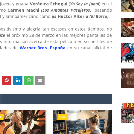
a joven y guapa
Verónica Echegui
(
Yo Soy la Juani
) en el
como
Carmen Machi
(Los Amantes Pasajeros)
, pasando
ol y latinoamericano como
es Héctor Alterio
(El Barco)
.
ositivismo y alegría tan escasos en estos tiempos, no
aze
el próximo 28 de marzo en las mejores pantallas de
 información acerca de esta película en su perfiles de
edades de
Warner Bros. España
en su canal oficial de
E
CINE