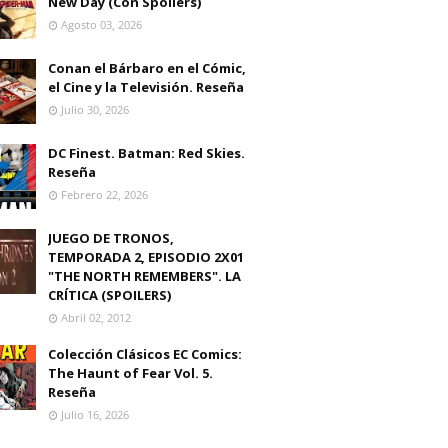
New Day (Con Spoilers)
Agosto 03, 2026
Conan el Bárbaro en el Cómic,
el Cine y la Televisión. Reseña
Julio 30, 2026
DC Finest. Batman: Red Skies.
Reseña
Febrero 22, 2026
JUEGO DE TRONOS,
TEMPORADA 2, EPISODIO 2X01
"THE NORTH REMEMBERS". LA
CRÍTICA (SPOILERS)
Abril 02, 2012
Colección Clásicos EC Comics:
The Haunt of Fear Vol. 5.
Reseña
Julio 16, 2026