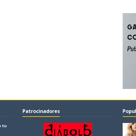
Patrocinadores
Popul
a tu