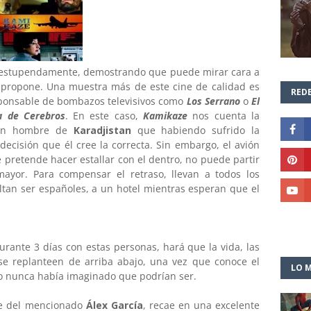
o estupendamente, demostrando que puede mirar cara a
 propone. Una muestra más de este cine de calidad es
REDE
sponsable de bombazos televisivos como
Los Serrano
o
El
a de Cerebros
. En este caso,
Kamikaze
nos cuenta la
un hombre de
Karadjistan
que habiendo sufrido la
 decisión que él cree la correcta. Sin embargo, el avión
 pretende hacer estallar con el dentro, no puede partir
mayor. Para compensar el retraso, llevan a todos los
ltan ser españoles, a un hotel mientras esperan que el
urante 3 días con estas personas, hará que la vida, las
se replanteen de arriba abajo, una vez que conoce el
LO M
mo nunca había imaginado que podrían ser.
rte del mencionado
Álex García
, recae en una excelente