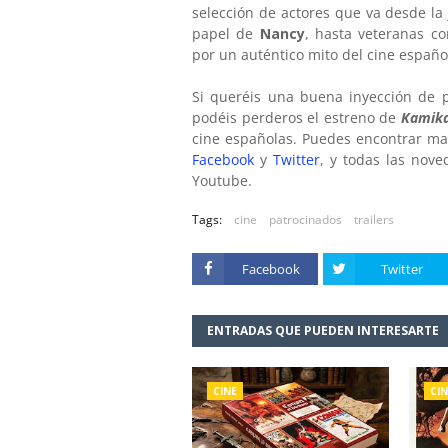
selección de actores que va desde l
papel de
Nancy
, hasta veteranas 
por un auténtico mito del cine españ
Si queréis una buena inyección de p
podéis perderos el estreno de
Kamik
cine españolas. Puedes encontrar mas
Facebook
y
Twitter
, y todas las nov
Youtube.
Tags:
cine
patrocinados
trailers
Facebook
Twitter
ENTRADAS QUE PUEDEN INTERESARTE
CINE
CIN