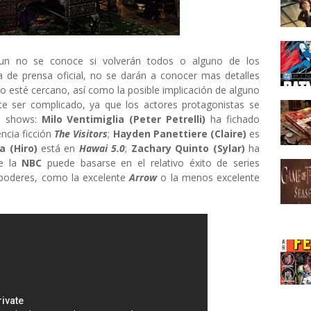
aun no se conoce si volverán todos o alguno de los
ta de prensa oficial, no se darán a conocer mas detalles
o esté cercano, así como la posible implicación de alguno
ete ser complicado, ya que los actores protagonistas se
s shows:
Milo Ventimiglia (Peter Petrelli)
ha fichado
ncia ficción
The Visitors
;
Hayden Panettiere (Claire)
es
a (Hiro)
está en
Hawai 5.0
;
Zachary Quinto (Sylar)
ha
de la
NBC
puede basarse en el relativo éxito de series
rpoderes, como la excelente
Arrow
o la menos excelente