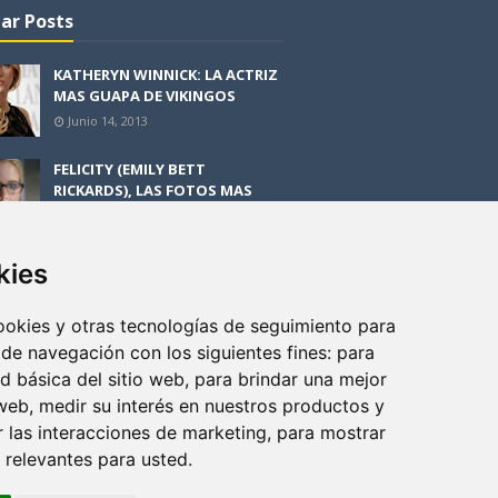
ar Posts
KATHERYN WINNICK: LA ACTRIZ
MAS GUAPA DE VIKINGOS
Junio 14, 2013
FELICITY (EMILY BETT
RICKARDS), LAS FOTOS MAS
BONITAS DE LA ALIADA DE
ARROW
Noviembre 30, 2013
kies
BLACK MIRROR: TODA TU
HISTORIA. EPISODIO 3. LA
cookies y otras tecnologías de seguimiento para
CRITICA
 de navegación con los siguientes fines:
para
Mayo 17, 2012
ad básica del sitio web
,
para brindar una mejor
 web
,
medir su interés en nuestros productos y
r las interacciones de marketing
,
para mostrar
 relevantes para usted
.