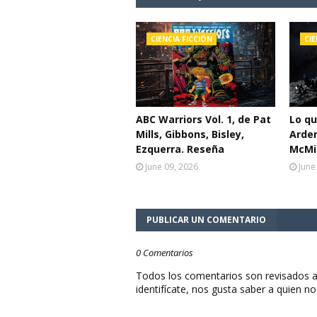
CIENCIA FICCIÓN
CIE
ABC Warriors Vol. 1, de Pat
Lo q
Mills, Gibbons, Bisley,
Arden
Ezquerra. Reseña
McMil
June 09, 2026
June
PUBLICAR UN COMENTARIO
0 Comentarios
Todos los comentarios son revisados a
identifícate, nos gusta saber a quien no