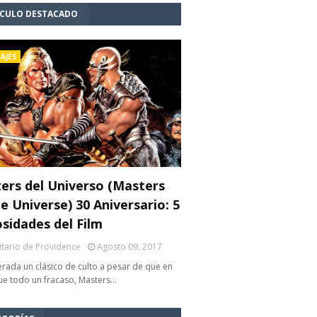
ÍCULO DESTACADO
AJES
ers del Universo (Masters
e Universe) 30 Aniversario: 5
osidades del Film
litario de Providence
Agosto 09, 2017
rada un clásico de culto a pesar de que en
fue todo un fracaso, Masters…