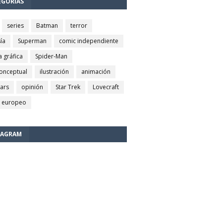
EGORÍAS
series
Batman
terror
ía
Superman
comic independiente
a gráfica
Spider-Man
conceptual
ilustración
animación
wars
opinión
Star Trek
Lovecraft
 europeo
TAGRAM