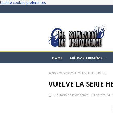
Update cookies preferences
HOME
CRÍTICAS Y RESEÑAS
Inicio
trailers
VUELVE LA SERIE HEROES
VUELVE LA SERIE H
El Solitario de Providence
Febrero 24, 