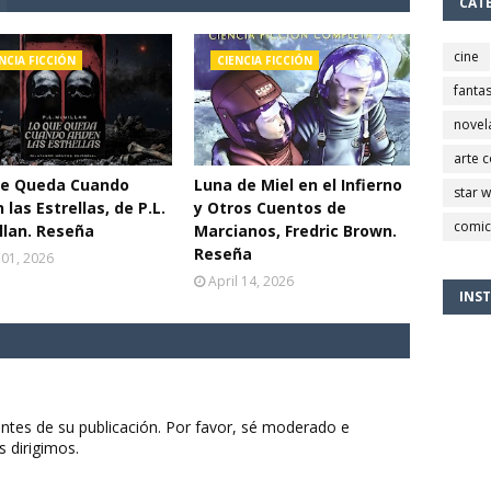
CAT
cine
NCIA FICCIÓN
CIENCIA FICCIÓN
fantas
novel
arte 
ue Queda Cuando
Luna de Miel en el Infierno
star 
 las Estrellas, de P.L.
y Otros Cuentos de
comic
lan. Reseña
Marcianos, Fredric Brown.
Reseña
 01, 2026
April 14, 2026
INS
ntes de su publicación. Por favor, sé moderado e
s dirigimos.