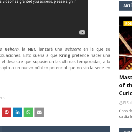
ART
ROD
s Reborn
, la
NBC
lanzará una
webserie
en la que se
situaciones. Esto suena a que
Kring
pretende hacer una
el desastre que supusieron las últimas temporadas, a la
apta a un nuevo público potencial que no vio la serie en
Mast
of th
Curi
ers
El So
Conside
su día 