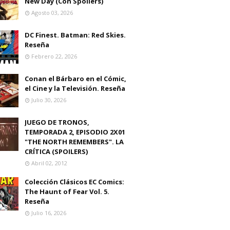
New Day (Con Spoilers)
Agosto 03, 2026
DC Finest. Batman: Red Skies.
Reseña
Febrero 22, 2026
Conan el Bárbaro en el Cómic,
el Cine y la Televisión. Reseña
Julio 30, 2026
JUEGO DE TRONOS,
TEMPORADA 2, EPISODIO 2X01
"THE NORTH REMEMBERS". LA
CRÍTICA (SPOILERS)
Abril 02, 2012
Colección Clásicos EC Comics:
The Haunt of Fear Vol. 5.
Reseña
Julio 16, 2026