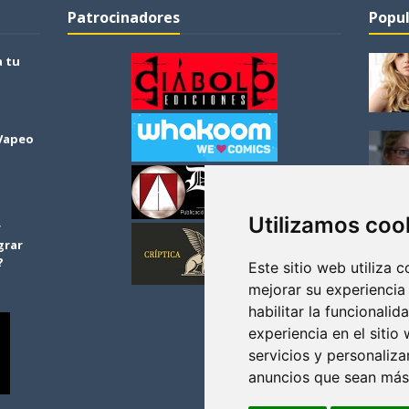
Patrocinadores
Popul
a tu
 Vapeo
Utilizamos coo
r
grar
?
Este sitio web utiliza 
mejorar su experiencia
habilitar la funcionalid
experiencia en el sitio
servicios y personaliza
anuncios que sean más