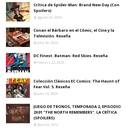
Crítica de Spider-Man: Brand New Day (Con
Spoilers)
Agosto 03, 2026
Conan el Bárbaro en el Cómic, el Cine y la
Televisión. Reseña
Julio 30, 2026
DC Finest. Batman: Red Skies. Reseña
Febrero 22, 2026
Colección Clásicos EC Comics: The Haunt of
Fear Vol. 5. Reseña
Julio 16, 2026
JUEGO DE TRONOS, TEMPORADA 2, EPISODIO
2X01 "THE NORTH REMEMBERS". LA CRÍTICA
(SPOILERS)
Abril 02, 2012