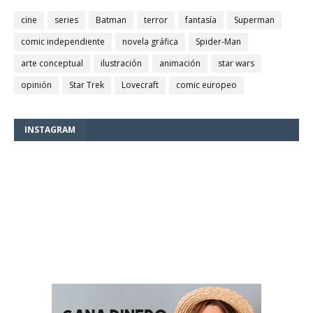
cine
series
Batman
terror
fantasía
Superman
comic independiente
novela gráfica
Spider-Man
arte conceptual
ilustración
animación
star wars
opinión
Star Trek
Lovecraft
comic europeo
INSTAGRAM