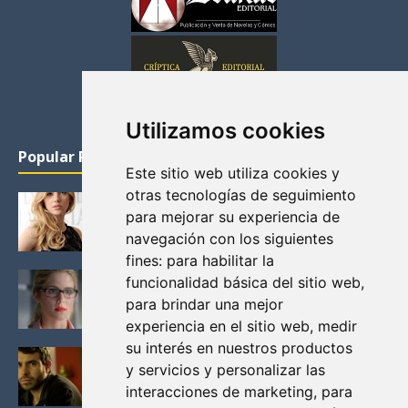
Utilizamos cookies
Popular Posts
Este sitio web utiliza cookies y
otras tecnologías de seguimiento
KATHERYN WINNICK: LA ACTRIZ MAS GUAPA DE
para mejorar su experiencia de
VIKINGOS
navegación con los siguientes
Junio 14, 2013
fines:
para habilitar la
FELICITY (EMILY BETT RICKARDS), LAS FOTOS
funcionalidad básica del sitio web
,
MAS BONITAS DE LA ALIADA DE ARROW
para brindar una mejor
Noviembre 30, 2013
experiencia en el sitio web
,
medir
su interés en nuestros productos
BLACK MIRROR: TODA TU HISTORIA. EPISODIO 3.
y servicios y personalizar las
LA CRITICA
interacciones de marketing
,
para
Mayo 17, 2012