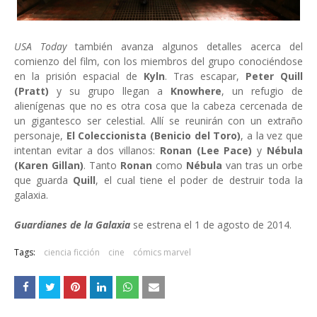
USA Today
también avanza algunos detalles acerca del
comienzo del film, con los miembros del grupo conociéndose
en la prisión espacial de
Kyln
. Tras escapar,
Peter Quill
(Pratt)
y su grupo llegan a
Knowhere
, un refugio de
alienígenas que no es otra cosa que la cabeza cercenada de
un gigantesco ser celestial. Allí se reunirán con un extraño
personaje,
El Coleccionista (Benicio del Toro)
, a la vez que
intentan evitar a dos villanos:
Ronan (Lee Pace)
y
Nébula
(Karen Gillan)
. Tanto
Ronan
como
Nébula
van tras un orbe
que guarda
Quill
, el cual tiene el poder de destruir toda la
galaxia.
Guardianes de la Galaxia
se estrena el 1 de agosto de 2014.
Tags:
ciencia ficción
cine
cómics marvel