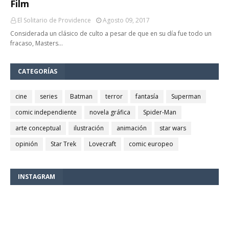
Film
El Solitario de Providence
Agosto 09, 2017
Considerada un clásico de culto a pesar de que en su día fue todo un
fracaso, Masters…
CATEGORÍAS
cine
series
Batman
terror
fantasía
Superman
comic independiente
novela gráfica
Spider-Man
arte conceptual
ilustración
animación
star wars
opinión
Star Trek
Lovecraft
comic europeo
INSTAGRAM