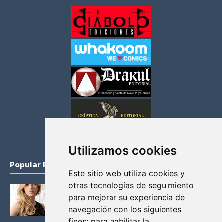
Utilizamos cookies
Popular Posts
Este sitio web utiliza cookies y
otras tecnologías de seguimiento
KATHERYN WINNICK: LA ACTRIZ MAS GUAPA DE
para mejorar su experiencia de
VIKINGOS
navegación con los siguientes
Junio 14, 2013
fines:
para habilitar la