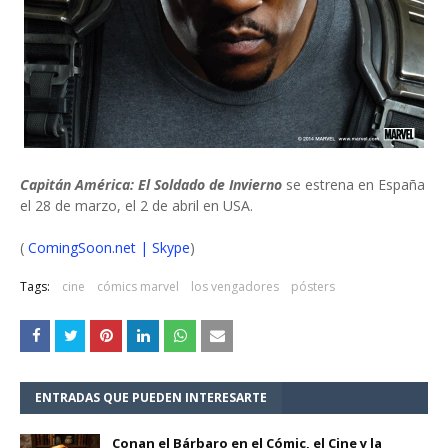
Capitán América: El Soldado de Invierno
se estrena en España
el 28 de marzo, el 2 de abril en USA.
(
ComingSoon.net | Skype
)
Tags:
cine
cómics marvel
los vengadores
pósters
ENTRADAS QUE PUEDEN INTERESARTE
Conan el Bárbaro en el Cómic, el Cine y la