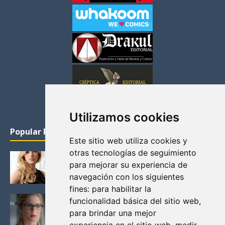
Utilizamos cookies
Popular Posts
Este sitio web utiliza cookies y
otras tecnologías de seguimiento
KATHERYN WINNICK: LA ACTRIZ MAS GUAPA DE
para mejorar su experiencia de
VIKINGOS
navegación con los siguientes
Junio 14, 2013
fines:
para habilitar la
FELICITY (EMILY BETT RICKARDS), LAS FOTOS
funcionalidad básica del sitio web
,
MAS BONITAS DE LA ALIADA DE ARROW
para brindar una mejor
Noviembre 30, 2013