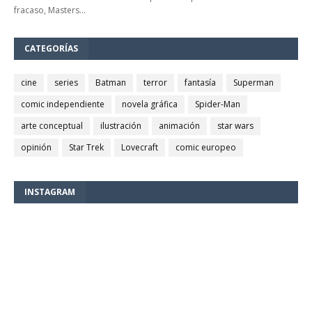
fracaso, Masters…
CATEGORÍAS
cine
series
Batman
terror
fantasía
Superman
comic independiente
novela gráfica
Spider-Man
arte conceptual
ilustración
animación
star wars
opinión
Star Trek
Lovecraft
comic europeo
INSTAGRAM