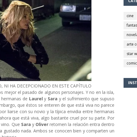
CAT
cine
fantas
novel
arte 
star 
comic
INS
O, NI HA DECEPCIONADO EN ESTE CAPÍTULO
 mejor el pasado de algunos personajes. Y no en la isla,
o hermanas de
Laurel
y
Sara
y el sufrimiento que supuso
 embargo, que éstos se enteren de que está viva no parece
por liarse con su novio y la típica envidia entre hermanas
hora que está viva, algo bastante cruel por su parte. Por
 vino. Que
Sara
y
Oliver
retomen la relación entra dentro
s ha gustado nada. Ambos se conocen bien y comparten un