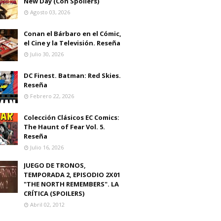
New Day (Con Spoilers)
Agosto 03, 2026
Conan el Bárbaro en el Cómic,
el Cine y la Televisión. Reseña
Julio 30, 2026
DC Finest. Batman: Red Skies.
Reseña
Febrero 22, 2026
Colección Clásicos EC Comics:
The Haunt of Fear Vol. 5.
Reseña
Julio 16, 2026
JUEGO DE TRONOS,
TEMPORADA 2, EPISODIO 2X01
"THE NORTH REMEMBERS". LA
CRÍTICA (SPOILERS)
Abril 02, 2012