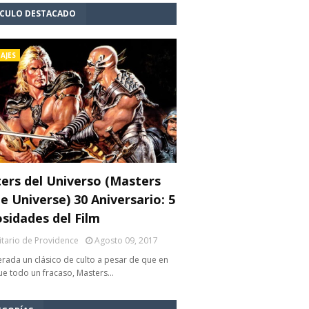
ÍCULO DESTACADO
AJES
ers del Universo (Masters
e Universe) 30 Aniversario: 5
osidades del Film
litario de Providence
Agosto 09, 2017
rada un clásico de culto a pesar de que en
fue todo un fracaso, Masters…