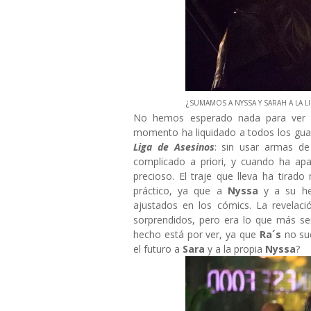
¿
SUMAMOS A NYSSA Y SARAH A LA L
No hemos esperado nada para ve
momento ha liquidado a todos los guar
Liga de Asesinos
: sin usar armas de
complicado a priori, y cuando ha apa
precioso. El traje que lleva ha tirad
práctico, ya que a
Nyssa
y a su 
ajustados en los cómics. La revelac
sorprendidos, pero era lo que más se
hecho está por ver, ya que
Ra´s
no su
el futuro a
Sara
y a la propia
Nyssa
?