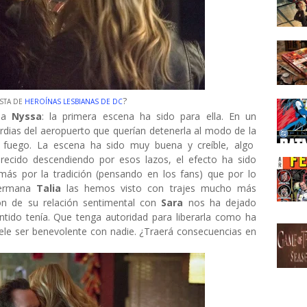
?
ISTA DE
HEROÍNAS LESBIANAS DE DC
r a
Nyssa
: la primera escena ha sido para ella. En un
dias del aeropuerto que querían detenerla al modo de la
 fuego. La escena ha sido muy buena y creíble, algo
recido descendiendo por esos lazos, el efecto ha sido
o más por la tradición (pensando en los fans) que por lo
hermana
Talia
las hemos visto con trajes mucho más
ión de su relación sentimental con
Sara
nos ha dejado
ntido tenía. Que tenga autoridad para liberarla como ha
ele ser benevolente con nadie. ¿Traerá consecuencias en