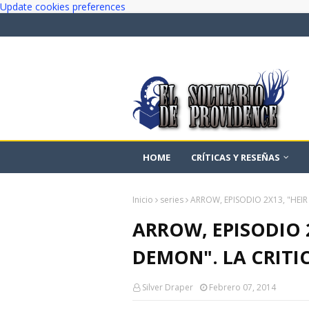
Update cookies preferences
HOME
CRÍTICAS Y RESEÑAS
Inicio
series
ARROW, EPISODIO 2X13, "HEIR
ARROW, EPISODIO 2
DEMON". LA CRITI
Silver Draper
Febrero 07, 2014