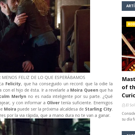
ART
ROD
R MENOS FELIZ DE LO QUE ESPERÁBAMOS
Mast
oca
Felicity
, que ha conseguido un record: que la odie la
of th
con el hijo de ésta. Ir a revelarle a
Moira Queen
que ha
Curi
colm
Merlyn
no es nada inteligente por su parte. ¿Qué
tajear, y con informar a
Oliver
tenía suficiente. Enemigos
El So
ue
Moira
puede ser la próxima alcaldesa de
Starling City
.
Conside
bres por la via rápida, que a mano dura no te van a ganar.
su día 