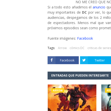
NO ME CREO QUE NO
Si a todo esto añadimos el
anuncio
qu
muy importantes de
DC
por ver, lo q
audiencias, despegamos de los 2 millo
de espectadores. Menos mal que va
próximos episodios sean como promet
Fuente imágenes:
Facebook
Tags:
Arrow
cómics DC
criticas de series
Facebook
Twitter
ENTRADAS QUE PUEDEN INTERESARTE
ARROW
AR