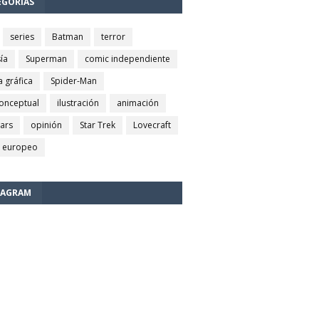
EGORÍAS
series
Batman
terror
ía
Superman
comic independiente
a gráfica
Spider-Man
conceptual
ilustración
animación
wars
opinión
Star Trek
Lovecraft
 europeo
TAGRAM