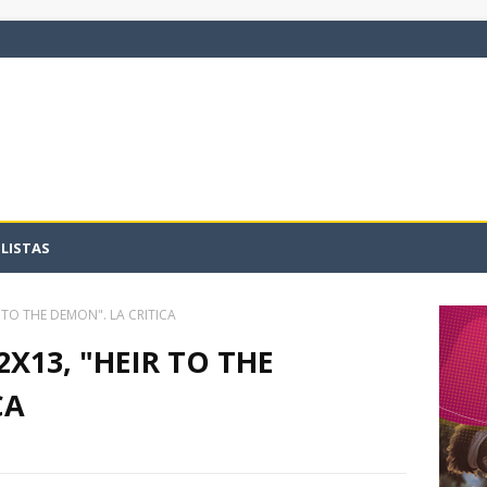
LISTAS
 TO THE DEMON". LA CRITICA
X13, "HEIR TO THE
CA