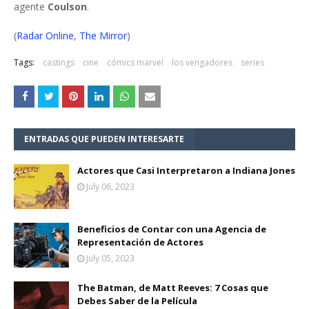
agente
Coulson
.
(
Radar Online
,
The Mirror
)
Tags:
castings
cine
cómics marvel
los vengadores
series
ENTRADAS QUE PUEDEN INTERESARTE
Actores que Casi Interpretaron a Indiana Jones
July 06, 2023
Beneficios de Contar con una Agencia de
Representación de Actores
July 05, 2023
The Batman, de Matt Reeves: 7 Cosas que
Debes Saber de la Película