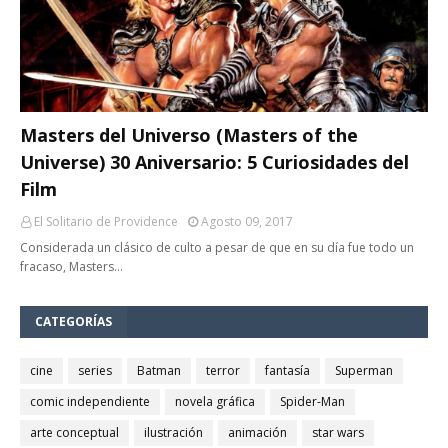
Masters del Universo (Masters of the
Universe) 30 Aniversario: 5 Curiosidades del
Film
El Solitario de Providence
Agosto 09, 2017
Considerada un clásico de culto a pesar de que en su día fue todo un
fracaso, Masters…
CATEGORÍAS
cine
series
Batman
terror
fantasía
Superman
comic independiente
novela gráfica
Spider-Man
arte conceptual
ilustración
animación
star wars