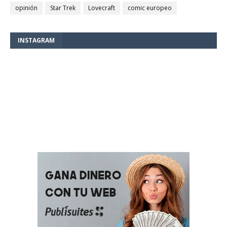
opinión
Star Trek
Lovecraft
comic europeo
INSTAGRAM