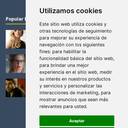
Utilizamos cookies
Popular Posts
Este sitio web utiliza cookies y
otras tecnologías de seguimiento
KATHERYN WINNICK: LA ACTRIZ MAS GUAPA DE
para mejorar su experiencia de
VIKINGOS
navegación con los siguientes
Junio 14, 2013
fines:
para habilitar la
FELICITY (EMILY BETT RICKARDS), LAS FOTOS
funcionalidad básica del sitio web
,
MAS BONITAS DE LA ALIADA DE ARROW
para brindar una mejor
Noviembre 30, 2013
experiencia en el sitio web
,
medir
su interés en nuestros productos
BLACK MIRROR: TODA TU HISTORIA. EPISODIO 3.
y servicios y personalizar las
LA CRITICA
interacciones de marketing
,
para
Mayo 17, 2012
mostrar anuncios que sean más
relevantes para usted
.
Aceptar