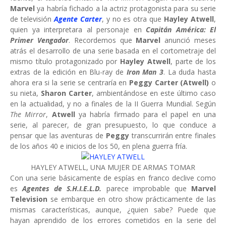
Marvel
ya habría fichado a la actriz protagonista para su serie
de televisión
Agente Carter
, y no es otra que
Hayley Atwell
,
quien ya interpretara al personaje en
Capitán América: El
Primer Vengador
. Recordemos que
Marvel
anunció meses
atrás el desarrollo de una serie basada en el cortometraje del
mismo título protagonizado por
Hayley Atwell
, parte de los
extras de la edición en Blu-ray de
Iron Man 3
. La duda hasta
ahora era si la serie se centraría en
Peggy Carter (Atwell)
o
su nieta,
Sharon Carter
, ambientándose en este último caso
en la actualidad, y no a finales de la II Guerra Mundial. Según
The Mirror
,
Atwell
ya habría firmado para el papel en una
serie, al parecer, de gran presupuesto, lo que conduce a
pensar que las aventuras de
Peggy
transcurrirán entre finales
de los años 40 e inicios de los 50, en plena guerra fría.
HAYLEY ATWELL, UNA MUJER DE ARMAS TOMAR
Con una serie básicamente de espías en franco declive como
es
Agentes de S.H.I.E.L.D.
parece improbable que
Marvel
Television
se embarque en otro show prácticamente de las
mismas características, aunque, ¿quien sabe? Puede que
hayan aprendido de los errores cometidos en la serie del