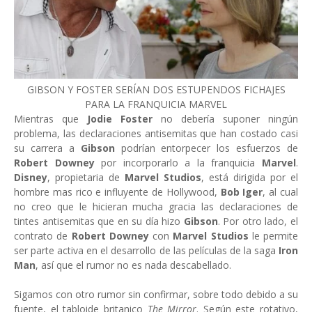
GIBSON Y FOSTER SERÍAN DOS ESTUPENDOS FICHAJES
PARA LA FRANQUICIA MARVEL
Mientras que
Jodie Foster
no debería suponer ningún
problema, las declaraciones antisemitas que han costado casi
su carrera a
Gibson
podrían entorpecer los esfuerzos de
Robert Downey
por incorporarlo a la franquicia
Marvel
.
Disney
, propietaria de
Marvel Studios
, está dirigida por el
hombre mas rico e influyente de Hollywood,
Bob Iger
, al cual
no creo que le hicieran mucha gracia las declaraciones de
tintes antisemitas que en su día hizo
Gibson
. Por otro lado, el
contrato de
Robert Downey
con
Marvel Studios
le permite
ser parte activa en el desarrollo de las películas de la saga
Iron
Man
, así que el rumor no es nada descabellado.
Sigamos con otro rumor sin confirmar, sobre todo debido a su
fuente, el tabloide britanico
The Mirror
. Según este rotativo,