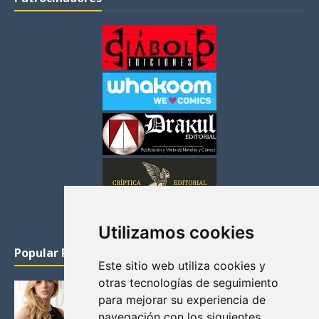
Utilizamos cookies
Popular Posts
Este sitio web utiliza cookies y
otras tecnologías de seguimiento
KATHERYN WINNICK: LA ACTRIZ MAS GUAPA DE
para mejorar su experiencia de
VIKINGOS
navegación con los siguientes
Junio 14, 2013