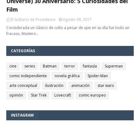
Universe) 30 Aniversario: 5 Curiosidades del
Film
El Solitario de Providence
Agosto 09, 2017
Considerada un clásico de culto a pesar de que en su día fue todo un
fracaso, Masters…
CATEGORÍAS
cine
series
Batman
terror
fantasía
Superman
comic independiente
novela gráfica
Spider-Man
arte conceptual
ilustración
animación
star wars
opinión
Star Trek
Lovecraft
comic europeo
INSTAGRAM