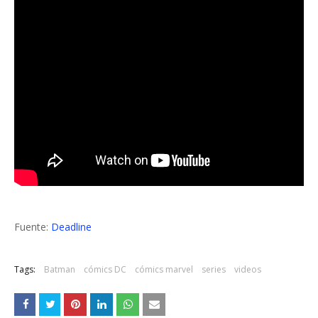
Fuente:
Deadline
Tags:
Batman
cómics DC
cómics marvel
series
videos