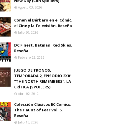
New Day (Con Spoilers)
Agosto 03, 2026
Conan el Bárbaro en el Cómic,
el Cine y la Televisión. Reseña
Julio 30, 2026
DC Finest. Batman: Red Skies.
Reseña
Febrero 22, 2026
JUEGO DE TRONOS,
TEMPORADA 2, EPISODIO 2X01
"THE NORTH REMEMBERS". LA
CRÍTICA (SPOILERS)
Abril 02, 2012
Colección Clásicos EC Comics:
The Haunt of Fear Vol. 5.
Reseña
Julio 16, 2026