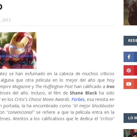
D
, 2013
REDE
satez se han esfumado en la cabeza de muchos críticos
r alguna que otra película en lo mejor del año que hoy
mpire Magazine
y
The Huffington Post
han calificado a
Iron
roes del año. Incluso, el film de
Shane Black
ha sido
"
en los
Critic's Choice Movie Awards
.
Forbes
, esa revista en
r en portada, la ha encumbrado como
"el mejor blockbuster
con
"convencional"
se refiere a que la película entra en la
LO M
roes. Atentos a los calificativos que le dedica el
"crítico"