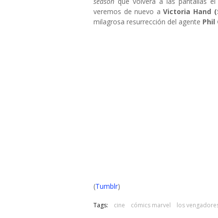
season
que volverá a las pantallas e
veremos de nuevo a
Victoria Hand 
milagrosa resurrección del agente
Phil
(
Tumblr
)
Tags:
cine
cómics marvel
los vengadore