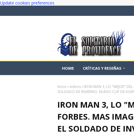
Update cookies preferences
HOME
CRÍTICAS Y RESEÑAS
Inicio
videos
IRON MAN 3, LO "MEJOR" DEL
SOLDADO DE INVIERNO. NUEVO CLIP DE AGEN
IRON MAN 3, LO "
FORBES. MAS IMAG
EL SOLDADO DE IN