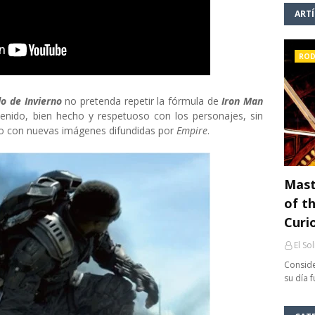
ART
ROD
o de Invierno
no pretenda repetir la fórmula de
Iron Man
enido, bien hecho y respetuoso con los personajes, sin
jo con nuevas imágenes difundidas por
Empire
.
Mast
of th
Curi
El So
Conside
su día 