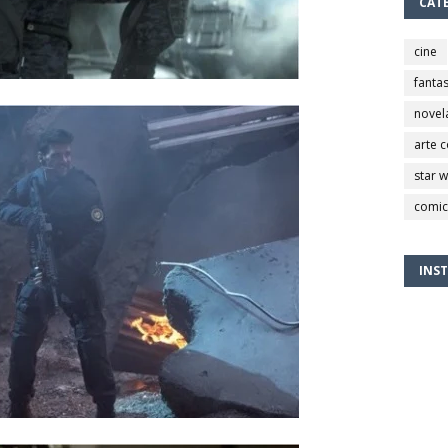
CAT
cine
fantas
novel
arte 
star 
comic
INS