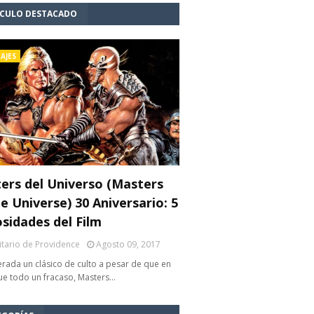
ÍCULO DESTACADO
AJES
ers del Universo (Masters
e Universe) 30 Aniversario: 5
osidades del Film
litario de Providence
Agosto 09, 2017
rada un clásico de culto a pesar de que en
fue todo un fracaso, Masters…