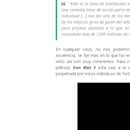
"Esta es la clase de blockbuster i
una comedia llena de acción parte de
individual [...] nos dio uno de los 
de los mejores giros de guión del año [
pero prestan atención a lo que n
recaudado mas de 1200 millones de d
En cualquier caso, no nos podemo
excelencia, se fije mas en lo que ha re
visto así son muy coherentes. Para mi
película,
Iron Man 3
está casi a la 
perpetrada por estos individuos de
For