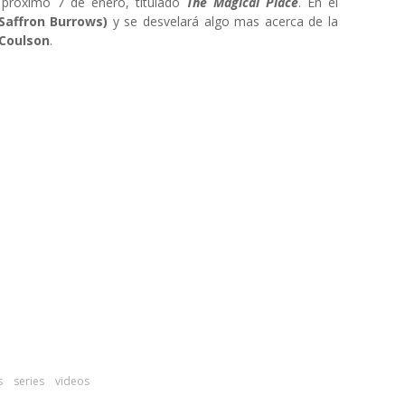
l próximo 7 de enero, titulado
The Magical Place
. En el
(Saffron Burrows)
y se desvelará algo mas acerca de la
 Coulson
.
s
series
videos