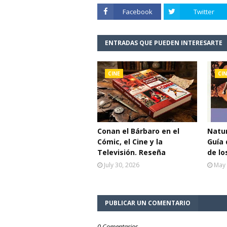
Facebook
Twitter
ENTRADAS QUE PUEDEN INTERESARTE
CINE
CIN
Conan el Bárbaro en el
Natur
Cómic, el Cine y la
Guía 
Televisión. Reseña
de lo
July 30, 2026
May 
PUBLICAR UN COMENTARIO
0 Comentarios