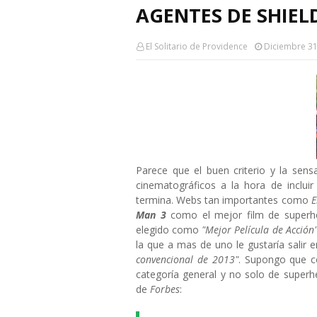
AGENTES DE SHIEL
El Solitario de Providence
Diciembre 31
Parece que el buen criterio y la sen
cinematográficos a la hora de inclui
termina. Webs tan importantes como
E
Man 3
como el mejor film de superhé
elegido como
"Mejor Película de Acción
la que a mas de uno le gustaría sali
convencional de 2013"
. Supongo que 
categoría general y no solo de superhé
de
Forbes
: