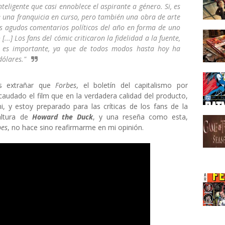
nteligente que casi ennoblece el aspirante a género. Si, es
 una franquicia en curso, pero también una obra de arte
mas agudos comentarios políticos del año en forma de uno
...] Los fans del cómic criticaron la fidelidad a la fuente,
o es importante, ya que de todos modos hasta hoy ha
ólares."
s extrañar que
Forbes
, el boletín del capitalismo por
caudado el film que en la verdadera calidad del producto,
, y estoy preparado para las críticas de los fans de la
altura de
Howard the Duck
, y una reseña como esta,
bes
, no hace sino reafirmarme en mi opinión.