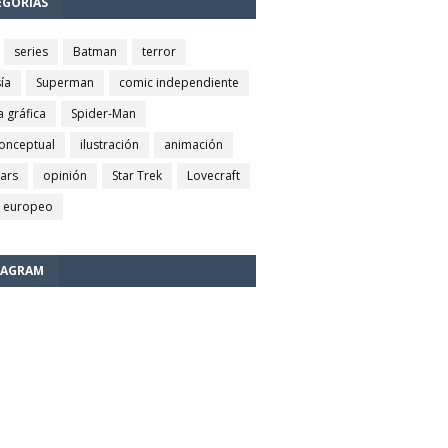
EGORÍAS
series
Batman
terror
ía
Superman
comic independiente
a gráfica
Spider-Man
conceptual
ilustración
animación
wars
opinión
Star Trek
Lovecraft
 europeo
TAGRAM