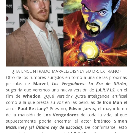
¿HA ENCONTRADO MARVEL/DISNEY SU DR. EXTRAÑO?
Otro de los rumores surgidos en torno a una de las próximas
películas de
Marvel
,
Los Vengadores: La Era de Ultrón
,
sugeriría que veremos una nueva versión de
J.A.R.V.I.S.
en el
film de
Whedon
. ¿Qué versión? ¿Otra inteligencia artificial
como a la que presta su voz en las películas de
Iron Man
el
actor
Paul Bettany
? Pues no,
Edwin Jarvis,
el mayordomo
de la mansión de
Los Vengadores
de toda la vida, al que
supuestamente podría encarnar el actor británico
Simon
McBurney
(El Último rey de Escocia)
. De confirmarse, esto