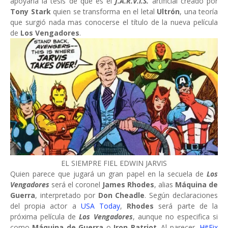
apoyaría la tesis de que es el
J.A.R.V.I.S.
artificial creado por
Tony Stark
quien se transforma en el letal
Ultrón
, una teoría
que surgió nada mas conocerse el título de la nueva película
de
Los Vengadores
.
EL SIEMPRE FIEL EDWIN JARVIS
Quien parece que jugará un gran papel en la secuela de
Los
Vengadores
será el coronel
James Rhodes
, alias
Máquina de
Guerra
, interpretado por
Don Cheadle
. Según declaraciones
del propia actor a
USA Today
,
Rhodes
será parte de la
próxima película de
Los Vengadores
, aunque no especifica si
como
Máquina de Guerra
o
Iron Patriot
. Al parecer,
HitFix