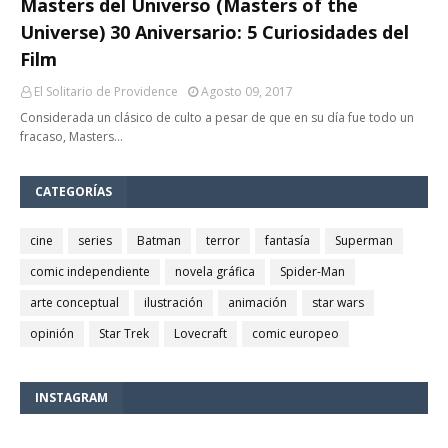
Masters del Universo (Masters of the
Universe) 30 Aniversario: 5 Curiosidades del
Film
El Solitario de Providence
Agosto 09, 2017
Considerada un clásico de culto a pesar de que en su día fue todo un
fracaso, Masters…
CATEGORÍAS
cine
series
Batman
terror
fantasía
Superman
comic independiente
novela gráfica
Spider-Man
arte conceptual
ilustración
animación
star wars
opinión
Star Trek
Lovecraft
comic europeo
INSTAGRAM