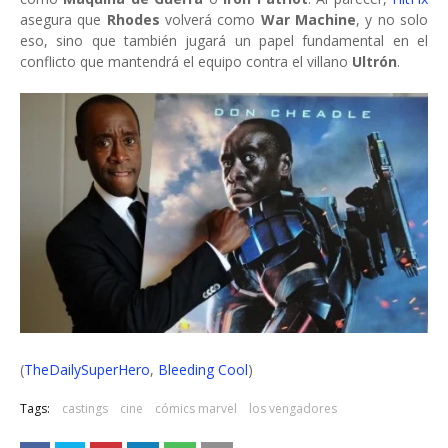
asegura que
Rhodes
volverá como
War Machine
, y no solo
eso, sino que también jugará un papel fundamental en el
conflicto que mantendrá el equipo contra el villano
Ultrón
.
(
TheDailySuperHero
,
Bleeding Cool
)
Tags:
castings
cine
cómics marvel
los vengadores