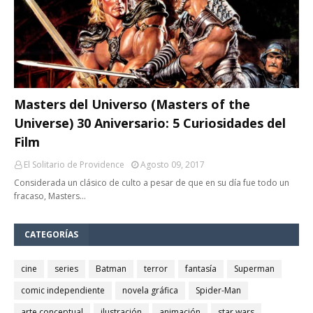
Masters del Universo (Masters of the
Universe) 30 Aniversario: 5 Curiosidades del
Film
El Solitario de Providence
Agosto 09, 2017
Considerada un clásico de culto a pesar de que en su día fue todo un
fracaso, Masters…
CATEGORÍAS
cine
series
Batman
terror
fantasía
Superman
comic independiente
novela gráfica
Spider-Man
arte conceptual
ilustración
animación
star wars