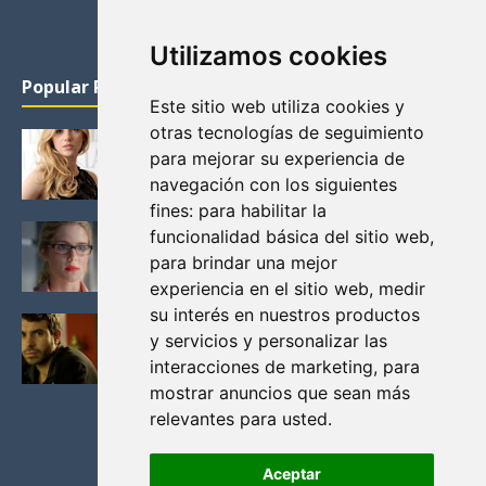
Utilizamos cookies
Popular Posts
Este sitio web utiliza cookies y
otras tecnologías de seguimiento
KATHERYN WINNICK: LA ACTRIZ MAS GUAPA DE
para mejorar su experiencia de
VIKINGOS
navegación con los siguientes
Junio 14, 2013
fines:
para habilitar la
FELICITY (EMILY BETT RICKARDS), LAS FOTOS
funcionalidad básica del sitio web
,
MAS BONITAS DE LA ALIADA DE ARROW
para brindar una mejor
Noviembre 30, 2013
experiencia en el sitio web
,
medir
su interés en nuestros productos
BLACK MIRROR: TODA TU HISTORIA. EPISODIO 3.
y servicios y personalizar las
LA CRITICA
interacciones de marketing
,
para
Mayo 17, 2012
mostrar anuncios que sean más
relevantes para usted
.
Aceptar