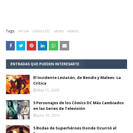
Tags:
Arrow
cómics DC
series
videos
ENTRADAS QUE PUEDEN INTERESARTE
El Incidente Leviatán, de Bendis y Maleev. La
Crítica
May 15, 2020
5 Personajes de los Cómics DC Más Cambiados
en las Series de Televisión
June 26, 2019
5 Bodas de Superhéroes Donde Ocurrió el