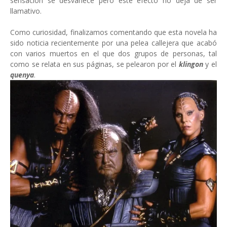
sensación se desvanece pero este efecto no deja de ser
llamativo.
Como curiosidad, finalizamos comentando que esta novela ha
sido noticia recientemente por una pelea callejera que acabó
con varios muertos en el que dos grupos de personas, tal
como se relata en sus páginas, se pelearon por el
klingon
y el
quenya
.