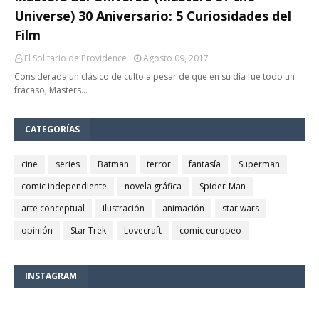
Universe) 30 Aniversario: 5 Curiosidades del
Film
El Solitario de Providence
Agosto 09, 2017
Considerada un clásico de culto a pesar de que en su día fue todo un
fracaso, Masters…
CATEGORÍAS
cine
series
Batman
terror
fantasía
Superman
comic independiente
novela gráfica
Spider-Man
arte conceptual
ilustración
animación
star wars
opinión
Star Trek
Lovecraft
comic europeo
INSTAGRAM