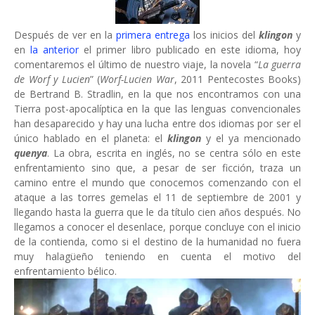
Después de ver en la
primera entrega
los inicios del
klingon
y
en
la anterior
el primer libro publicado en este idioma, hoy
comentaremos el último de nuestro viaje, la novela “
La guerra
de Worf y Lucien
” (
Worf-Lucien War
, 2011 Pentecostes Books)
de Bertrand B. Stradlin, en la que nos encontramos con una
Tierra post-apocalíptica en la que las lenguas convencionales
han desaparecido y hay una lucha entre dos idiomas por ser el
único hablado en el planeta: el
klingon
y el ya mencionado
quenya
. La obra, escrita en inglés, no se centra sólo en este
enfrentamiento sino que, a pesar de ser ficción, traza un
camino entre el mundo que conocemos comenzando con el
ataque a las torres gemelas el 11 de septiembre de 2001 y
llegando hasta la guerra que le da título cien años después. No
llegamos a conocer el desenlace, porque concluye con el inicio
de la contienda, como si el destino de la humanidad no fuera
muy halagüeño teniendo en cuenta el motivo del
enfrentamiento bélico.