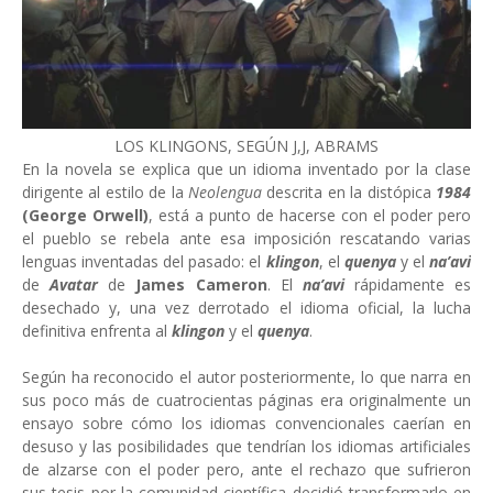
LOS KLINGONS, SEGÚN J,J, ABRAMS
En la novela se explica que un idioma inventado por la clase
dirigente al estilo de la
Neolengua
descrita en la distópica
1984
(George Orwell)
, está a punto de hacerse con el poder pero
el pueblo se rebela ante esa imposición rescatando varias
lenguas inventadas del pasado: el
klingon
, el
quenya
y el
na’avi
de
Avatar
de
James Cameron
. El
na’avi
rápidamente es
desechado y, una vez derrotado el idioma oficial, la lucha
definitiva enfrenta al
klingon
y el
quenya
.
Según ha reconocido el autor posteriormente, lo que narra en
sus poco más de cuatrocientas páginas era originalmente un
ensayo sobre cómo los idiomas convencionales caerían en
desuso y las posibilidades que tendrían los idiomas artificiales
de alzarse con el poder pero, ante el rechazo que sufrieron
sus tesis por la comunidad científica decidió transformarlo en