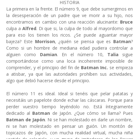
HISTORIA
La primera en la frente. El número 9, que debe sumergirnos en
la desesperación de un padre que ve morir a su hijo, nos
encontramos en cambio con una reacción alucinante:
Bruce
culpa a
Alfred
. Di que si, la culpa de todo al mayordomo que
para eso los tienen los ricos. ¿Se puede aguantar mayor
bajeza? Este
Morrison
, ¿quién se piensa que es
Batman
?
Como si un hombre de mediana edad pudiera controlar a
alguien como
Damian
. En el número 10,
Talia
sigue
comportándose como una loca incoherente imposible de
comprender, y el principio del fin de
Batman Inc.
se empieza
a atisbar, ya que las autoridades prohíben sus actividades,
algo que debió hacerse desde el principio.
El número 11 es ideal. Ideal si tenéis que pelar patatas y
necesitáis un papelote donde echar las cáscaras. Porque para
perder vuestro tiempo leyéndolo no. Está íntegramente
dedicado al
Batman
de Japón. ¿Que cómo se llama? Pues
Batman de Japón
. Ni se han molestado en darle un nombre,
ni se han molestado en pensar un guión. Un montón de
topicazos de Japón, con mucha realidad virtual, mucha niña