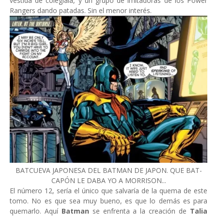
vestida de colegiala, y un grupo de imitadoras de los Power
Rangers dando patadas. Sin el menor interés.
BATCUEVA JAPONESA DEL BATMAN DE JAPON. QUE BAT-
CAPÓN LE DABA YO A MORRISON...
El número 12, sería el único que salvaría de la quema de este
tomo. No es que sea muy bueno, es que lo demás es para
quemarlo. Aquí
Batman
se enfrenta a la creación de
Talia