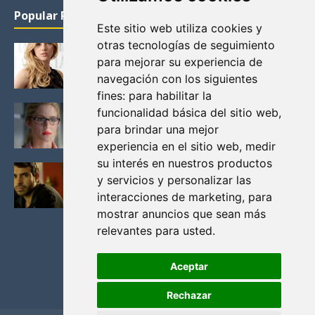
Popular Posts
Este sitio web utiliza cookies y
otras tecnologías de seguimiento
KATHERYN WINNICK: LA ACTRIZ MAS GUAPA DE
para mejorar su experiencia de
VIKINGOS
navegación con los siguientes
Junio 14, 2013
fines:
para habilitar la
FELICITY (EMILY BETT RICKARDS), LAS FOTOS
funcionalidad básica del sitio web
,
MAS BONITAS DE LA ALIADA DE ARROW
para brindar una mejor
Noviembre 30, 2013
experiencia en el sitio web
,
medir
su interés en nuestros productos
BLACK MIRROR: TODA TU HISTORIA. EPISODIO 3.
y servicios y personalizar las
LA CRITICA
interacciones de marketing
,
para
Mayo 17, 2012
mostrar anuncios que sean más
relevantes para usted
.
Aceptar
Rechazar