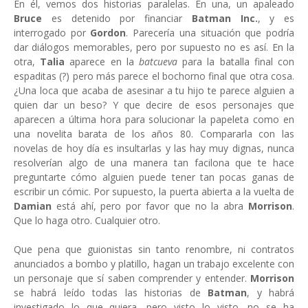
En él, vemos dos historias paralelas. En una, un apaleado
Bruce
es detenido por financiar
Batman Inc.
, y es
interrogado por
Gordon
. Parecería una situación que podría
dar diálogos memorables, pero por supuesto no es así. En la
otra,
Talia
aparece en la
batcueva
para la batalla final con
espaditas (?) pero más parece el bochorno final que otra cosa.
¿Una loca que acaba de asesinar a tu hijo te parece alguien a
quien dar un beso? Y que decire de esos personajes que
aparecen a última hora para solucionar la papeleta como en
una novelita barata de los años 80. Compararla con las
novelas de hoy día es insultarlas y las hay muy dignas, nunca
resolverían algo de una manera tan facilona que te hace
preguntarte cómo alguien puede tener tan pocas ganas de
escribir un cómic. Por supuesto, la puerta abierta a la vuelta de
Damian
está ahí, pero por favor que no la abra
Morrison
.
Que lo haga otro. Cualquier otro.
Que pena que guionistas sin tanto renombre, ni contratos
anunciados a bombo y platillo, hagan un trabajo excelente con
un personaje que sí saben comprender y entender.
Morrison
se habrá leído todas las historias de
Batman
, y habrá
investigado lo que quiera, pero visto lo visto, no se ha