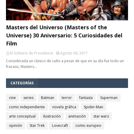
Masters del Universo (Masters of the
Universe) 30 Aniversario: 5 Curiosidades del
Film
El Solitario de Providence
Agosto 09, 2017
Considerada un clásico de culto a pesar de que en su día fue todo un
fracaso, Masters…
CATEGORÍAS
cine
series
Batman
terror
fantasía
Superman
comic independiente
novela gráfica
Spider-Man
arte conceptual
ilustración
animación
star wars
opinión
Star Trek
Lovecraft
comic europeo