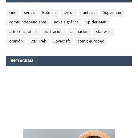
cine
series
Batman
terror
fantasía
Superman
comic independiente
novela gráfica
Spider-Man
arte conceptual
ilustración
animación
star wars
opinión
Star Trek
Lovecraft
comic europeo
INSTAGRAM