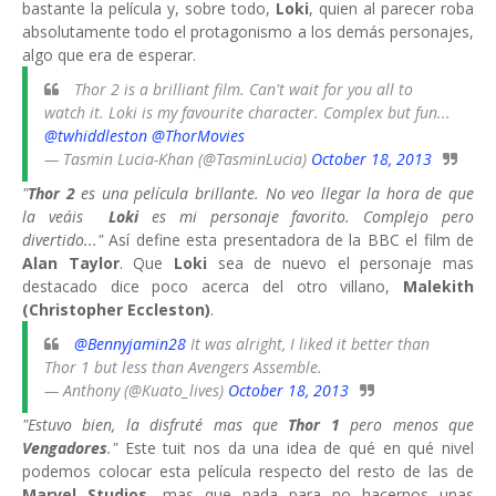
bastante la película y, sobre todo,
Loki
, quien al parecer roba
absolutamente todo el protagonismo a los demás personajes,
algo que era de esperar.
Thor 2 is a brilliant film. Can't wait for you all to
watch it. Loki is my favourite character. Complex but fun...
@twhiddleston
@ThorMovies
— Tasmin Lucia-Khan (@TasminLucia)
October 18, 2013
"
Thor 2
es una película brillante. No veo llegar la hora de que
la veáis
Loki
es mi personaje favorito. Complejo pero
divertido..."
Así define esta presentadora de la BBC el film de
Alan Taylor
. Que
Loki
sea de nuevo el personaje mas
destacado dice poco acerca del otro villano,
Malekith
(Christopher Eccleston)
.
@Bennyjamin28
It was alright, I liked it better than
Thor 1 but less than Avengers Assemble.
— Anthony (@Kuato_lives)
October 18, 2013
"Estuvo bien, la disfruté mas que
Thor 1
pero menos que
Vengadores
."
Este tuit nos da una idea de qué en qué nivel
podemos colocar esta película respecto del resto de las de
Marvel Studios
, mas que nada para no hacernos unas