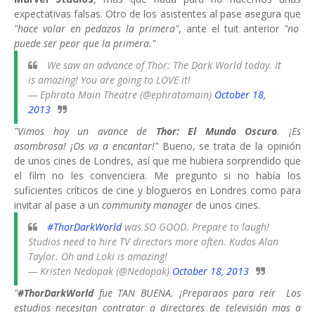
expectativas falsas. Otro de los asistentes al pase asegura que
"hace volar en pedazos la primera"
, ante el tuit anterior
"no
puede ser peor que la primera."
We saw an advance of Thor: The Dark World today. It
is amazing! You are going to LOVE it!
— Ephrata Main Theatre (@ephratamain)
October 18,
2013
"Vimos hoy un avance de
Thor: El Mundo Oscuro
. ¡Es
asombrosa! ¡Os va a encantar!"
Bueno, se trata de la opinión
de unos cines de Londres, así que me hubiera sorprendido que
el film no les convenciera. Me pregunto si no había los
suficientes críticos de cine y blogueros en Londres como para
invitar al pase a un
community manager
de unos cines.
#ThorDarkWorld
was SO GOOD. Prepare to laugh!
Studios need to hire TV directors more often. Kudos Alan
Taylor. Oh and Loki is amazing!
— Kristen Nedopak (@Nedopak)
October 18, 2013
"
#ThorDarkWorld
fue TAN BUENA. ¡Preparaos para reír Los
estudios necesitan contratar a directores de televisión mas a