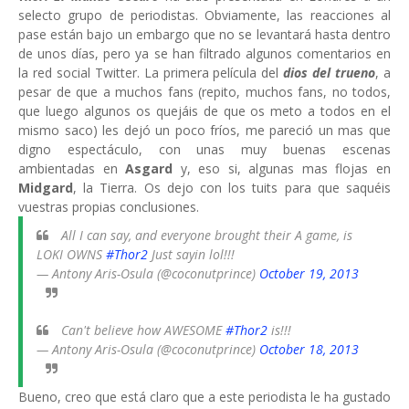
selecto grupo de periodistas. Obviamente, las reacciones al
pase están bajo un embargo que no se levantará hasta dentro
de unos días, pero ya se han filtrado algunos comentarios en
la red social Twitter. La primera película del
dios del trueno
, a
pesar de que a muchos fans (repito, muchos fans, no todos,
que luego algunos os quejáis de que os meto a todos en el
mismo saco) les dejó un poco fríos, me pareció un mas que
digno espectáculo, con unas muy buenas escenas
ambientadas en
Asgard
y, eso si, algunas mas flojas en
Midgard
, la Tierra. Os dejo con los tuits para que saquéis
vuestras propias conclusiones.
All I can say, and everyone brought their A game, is
LOKI OWNS
#Thor2
Just sayin lol!!!
— Antony Aris-Osula (@coconutprince)
October 19, 2013
Can't believe how AWESOME
#Thor2
is!!!
— Antony Aris-Osula (@coconutprince)
October 18, 2013
Bueno, creo que está claro que a este periodista le ha gustado