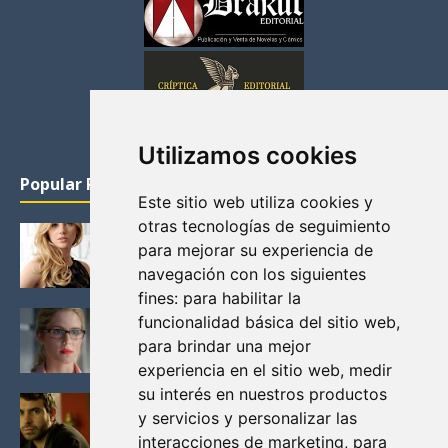
Utilizamos cookies
Popular Posts
Este sitio web utiliza cookies y
otras tecnologías de seguimiento
KATHERYN WINNICK: LA ACTRIZ MAS GUAPA DE
para mejorar su experiencia de
VIKINGOS
navegación con los siguientes
Junio 14, 2013
fines:
para habilitar la
FELICITY (EMILY BETT RICKARDS), LAS FOTOS
funcionalidad básica del sitio web
,
MAS BONITAS DE LA ALIADA DE ARROW
para brindar una mejor
Noviembre 30, 2013
experiencia en el sitio web
,
medir
su interés en nuestros productos
BLACK MIRROR: TODA TU HISTORIA. EPISODIO 3.
y servicios y personalizar las
LA CRITICA
interacciones de marketing
,
para
Mayo 17, 2012