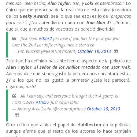
menudo. Bien hecho,
Alan Taylor
. ¡Oh, y
Loki
es asombroso!"
Lo
único que me preocupa de la reacción de esta chica (creadora
de los
Geeky Awards
, sea lo que sea eso) es lo de
"preparaos
para reír"
. ¿No aprendieron nada con
Iron Man 3
? ¡¡Perdón,
que si, que a muchos de vosotros os pareció divertida!!
Just seen
#thor2
preview if you like the first you will
love the 2nd Lordoftherings meets startrek
— Tim Vincent (@RealTimVincent)
October 18, 2013
Este tipo ha definido bastante bien el aspecto de la película de
Alan Taylor
:
El Señor de los Anillos
mezclado con
Star Trek
.
Además dice que si nos gustó la primera nos encantará esta...
¿Y a los que no les gustó la primera? ¿Esta les parecerá,
digamos,
meh
?
All I can say, and everyone brought their A game, is
LOKI OWNS
#Thor2
Just sayin lol!!!
— Antony Aris-Osula (@coconutprince)
October 19, 2013
Otro crítico que alaba el papel de
Hiddleston
en la película,
aunque afirma que el resto de los actores lo hace también