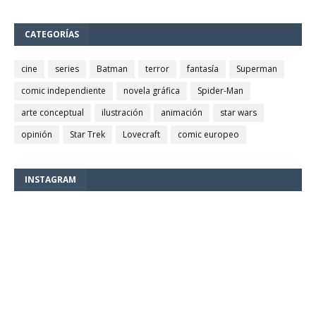
CATEGORÍAS
cine
series
Batman
terror
fantasía
Superman
comic independiente
novela gráfica
Spider-Man
arte conceptual
ilustración
animación
star wars
opinión
Star Trek
Lovecraft
comic europeo
INSTAGRAM