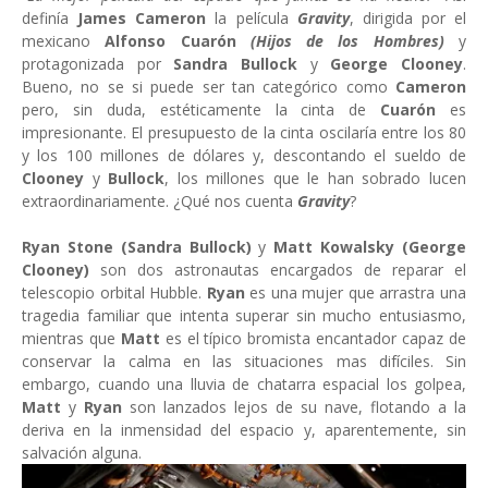
definía
James Cameron
la película
Gravity
, dirigida por el
mexicano
Alfonso Cuarón
(Hijos de los Hombres)
y
protagonizada por
Sandra Bullock
y
George Clooney
.
Bueno, no se si puede ser tan categórico como
Cameron
pero, sin duda, estéticamente la cinta de
Cuarón
es
impresionante. El presupuesto de la cinta oscilaría entre los 80
y los 100 millones de dólares y, descontando el sueldo de
Clooney
y
Bullock
, los millones que le han sobrado lucen
extraordinariamente. ¿Qué nos cuenta
Gravity
?
Ryan Stone (Sandra Bullock)
y
Matt Kowalsky (George
Clooney)
son dos astronautas encargados de reparar el
telescopio orbital Hubble.
Ryan
es una mujer que arrastra una
tragedia familiar que intenta superar sin mucho entusiasmo,
mientras que
Matt
es el típico bromista encantador capaz de
conservar la calma en las situaciones mas difíciles. Sin
embargo, cuando una lluvia de chatarra espacial los golpea,
Matt
y
Ryan
son lanzados lejos de su nave, flotando a la
deriva en la inmensidad del espacio y, aparentemente, sin
salvación alguna.