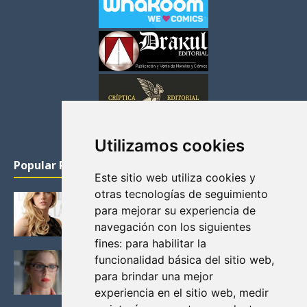
Utilizamos cookies
Popular Posts
Este sitio web utiliza cookies y
otras tecnologías de seguimiento
KATHERYN WINNICK: LA ACTRIZ MAS GUAPA DE
para mejorar su experiencia de
VIKINGOS
navegación con los siguientes
Junio 14, 2013
fines:
para habilitar la
FELICITY (EMILY BETT RICKARDS), LAS FOTOS
funcionalidad básica del sitio web
,
MAS BONITAS DE LA ALIADA DE ARROW
para brindar una mejor
Noviembre 30, 2013
experiencia en el sitio web
,
medir