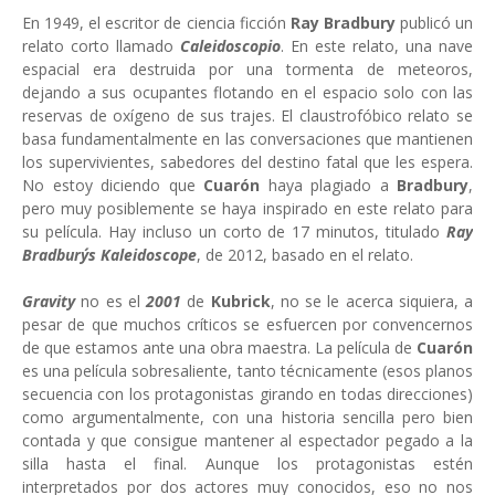
En 1949, el escritor de ciencia ficción
Ray Bradbury
publicó un
relato corto llamado
Caleidoscopio
. En este relato, una nave
espacial era destruida por una tormenta de meteoros,
dejando a sus ocupantes flotando en el espacio solo con las
reservas de oxígeno de sus trajes. El claustrofóbico relato se
basa fundamentalmente en las conversaciones que mantienen
los supervivientes, sabedores del destino fatal que les espera.
No estoy diciendo que
Cuarón
haya plagiado a
Bradbury
,
pero muy posiblemente se haya inspirado en este relato para
su película. Hay incluso un corto de 17 minutos, titulado
Ray
Bradbury´s Kaleidoscope
, de 2012, basado en el relato.
Gravity
no es el
2001
de
Kubrick
, no se le acerca siquiera, a
pesar de que muchos críticos se esfuercen por convencernos
de que estamos ante una obra maestra. La película de
Cuarón
es una película sobresaliente, tanto técnicamente (esos planos
secuencia con los protagonistas girando en todas direcciones)
como argumentalmente, con una historia sencilla pero bien
contada y que consigue mantener al espectador pegado a la
silla hasta el final. Aunque los protagonistas estén
interpretados por dos actores muy conocidos, eso no nos