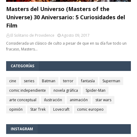
Masters del Universo (Masters of the
Universe) 30 Aniversario: 5 Curiosidades del
Film
El Solitario de Providence
Agosto 09, 2017
Considerada un clásico de culto a pesar de que en su día fue todo un
fracaso, Masters…
CATEGORÍAS
cine
series
Batman
terror
fantasía
Superman
comic independiente
novela gráfica
Spider-Man
arte conceptual
ilustración
animación
star wars
opinión
Star Trek
Lovecraft
comic europeo
INSTAGRAM