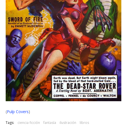
(
Pulp Covers
)
Tags:
ciencia ficción
fantasía
ilustración
libros