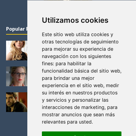
Utilizamos cookies
Popular Posts
Este sitio web utiliza cookies y
otras tecnologías de seguimiento
KATHERYN WINNICK: LA ACTRIZ MAS GUAPA DE
para mejorar su experiencia de
VIKINGOS
navegación con los siguientes
Junio 14, 2013
fines:
para habilitar la
FELICITY (EMILY BETT RICKARDS), LAS FOTOS
funcionalidad básica del sitio web
,
MAS BONITAS DE LA ALIADA DE ARROW
para brindar una mejor
Noviembre 30, 2013
experiencia en el sitio web
,
medir
su interés en nuestros productos
BLACK MIRROR: TODA TU HISTORIA. EPISODIO 3.
y servicios y personalizar las
LA CRITICA
interacciones de marketing
,
para
Mayo 17, 2012
mostrar anuncios que sean más
relevantes para usted
.