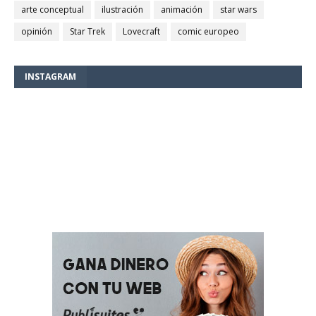
arte conceptual
ilustración
animación
star wars
opinión
Star Trek
Lovecraft
comic europeo
INSTAGRAM