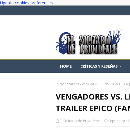
Update cookies preferences
HOME
CRÍTICAS Y RESEÑAS
Inicio
trailers
VENGADORES VS. LIGA DE LA J
VENGADORES VS. LI
TRAILER EPICO (F
El Solitario de Providence
Septiembre 0