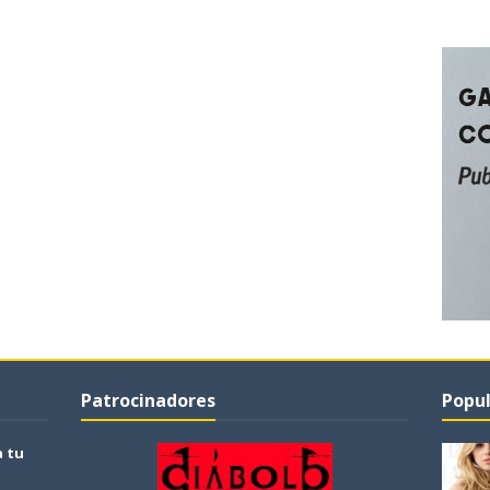
Patrocinadores
Popul
a tu