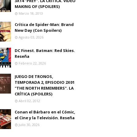
3X14 "PREY". LA CRITICA. VIDEO
MAKING OF (SPOILERS)
Marzo 18, 2013
Crítica de Spider-Man: Brand
New Day (Con Spoilers)
Agosto 03, 2026
DC Finest. Batman: Red Skies.
Reseña
Febrero 22, 2026
JUEGO DE TRONOS,
TEMPORADA 2, EPISODIO 2X01
"THE NORTH REMEMBERS". LA
CRÍTICA (SPOILERS)
Abril 02, 2012
Conan el Bárbaro en el Cómic,
el Cine y la Televisión. Reseña
Julio 30, 2026