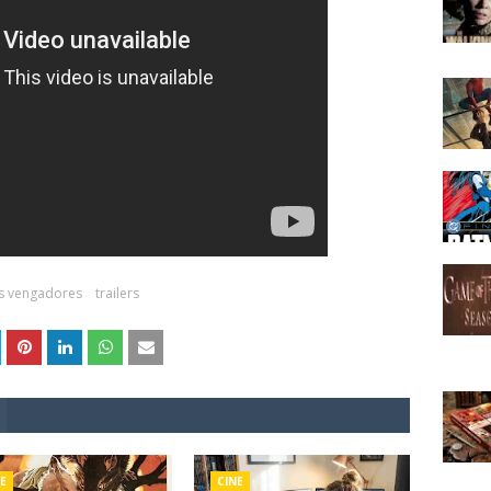
s vengadores
trailers
E
CINE