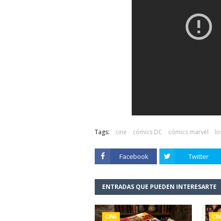
Tags:
cine
cómics DC
cómics marvel
lo
Facebook
Twitter
ENTRADAS QUE PUEDEN INTERESARTE
CINE
CIN