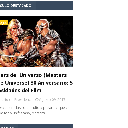
ÍCULO DESTACADO
AJES
ers del Universo (Masters
e Universe) 30 Aniversario: 5
osidades del Film
litario de Providence
Agosto 09, 2017
rada un clásico de culto a pesar de que en
fue todo un fracaso, Masters…