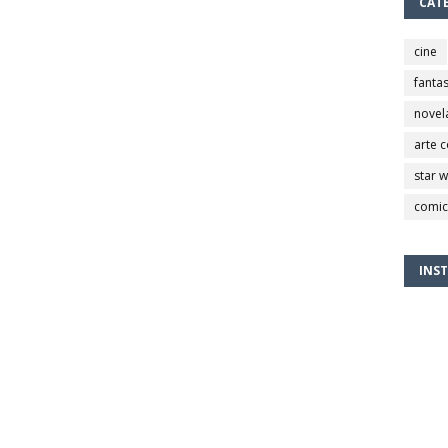
CAT
cine
fantas
novel
arte 
star 
comic
INS