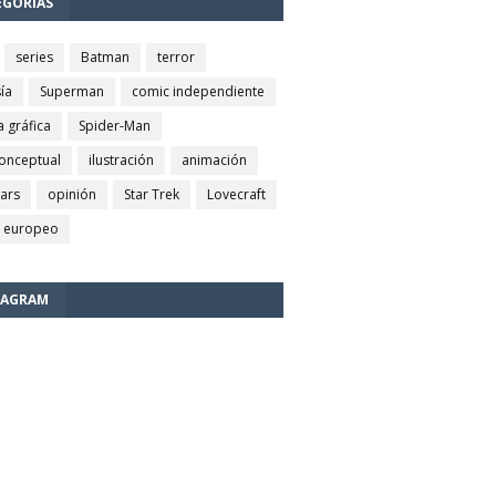
EGORÍAS
series
Batman
terror
ía
Superman
comic independiente
a gráfica
Spider-Man
conceptual
ilustración
animación
wars
opinión
Star Trek
Lovecraft
 europeo
TAGRAM