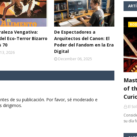
ART
ROD
aleza Vengativa:
De Espectadores a
del Eco-Terror Bizarro
Arquitectos del Canon: El
s 70
Poder del Fandom en la Era
Digital
13, 2026
December 06, 2025
Mast
of th
Curi
ntes de su publicación. Por favor, sé moderado e
s dirigimos.
El So
Conside
su día 