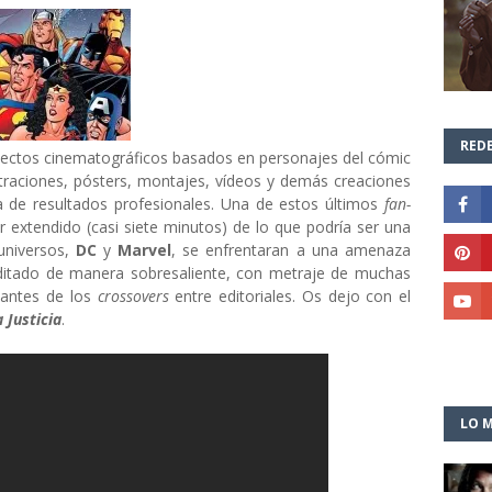
REDE
oyectos cinematográficos basados en personajes del cómic
straciones, pósters, montajes, vídeos y demás creaciones
a de resultados profesionales. Una de estos últimos
fan-
er extendido (casi siete minutos) de lo que podría ser una
universos,
DC
y
Marvel
, se enfrentaran a una amenaza
á editado de manera sobresaliente, con metraje de muchas
amantes de los
crossovers
entre editoriales. Os dejo con el
 Justicia
.
LO M