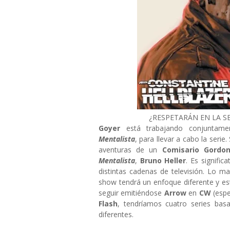
¿RESPETARÁN EN LA SE
Goyer
está trabajando conjunta
Mentalista
, para llevar a cabo la serie
aventuras de un
Comisario Gordo
Mentalista
,
Bruno Heller
. Es signific
distintas cadenas de televisión. Lo 
show tendrá un enfoque diferente y es
seguir emitiéndose
Arrow
en
CW
(esp
Flash
, tendríamos cuatro series ba
diferentes.