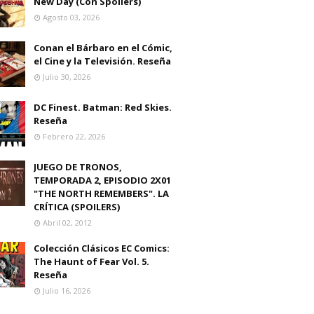
New Day (Con Spoilers)
Agosto 03, 2026
Conan el Bárbaro en el Cómic,
el Cine y la Televisión. Reseña
Julio 30, 2026
DC Finest. Batman: Red Skies.
Reseña
Febrero 22, 2026
JUEGO DE TRONOS,
TEMPORADA 2, EPISODIO 2X01
"THE NORTH REMEMBERS". LA
CRÍTICA (SPOILERS)
Abril 02, 2012
Colección Clásicos EC Comics:
The Haunt of Fear Vol. 5.
Reseña
Julio 16, 2026