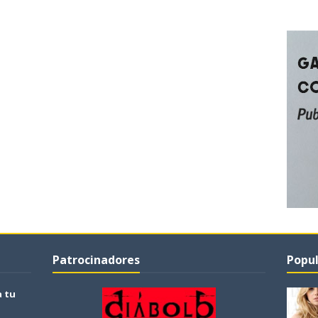
Patrocinadores
Popul
a tu