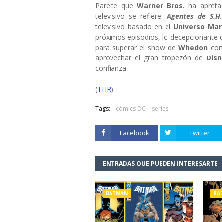
Parece que
Warner Bros.
ha apretad
televisivo se refiere.
Agentes de S.H.I
televisivo basado en el
Universo Mar
próximos episodios, lo decepcionante 
para superar el show de
Whedon
con
aprovechar el gran tropezón de
Dis
confianza.
(
THR
)
Tags:
cómics DC
series
Facebook
Twitter
ENTRADAS QUE PUEDEN INTERESARTE
BATMAN
BA