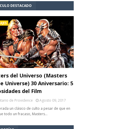
ÍCULO DESTACADO
AJES
ers del Universo (Masters
e Universe) 30 Aniversario: 5
osidades del Film
litario de Providence
Agosto 09, 2017
rada un clásico de culto a pesar de que en
fue todo un fracaso, Masters…