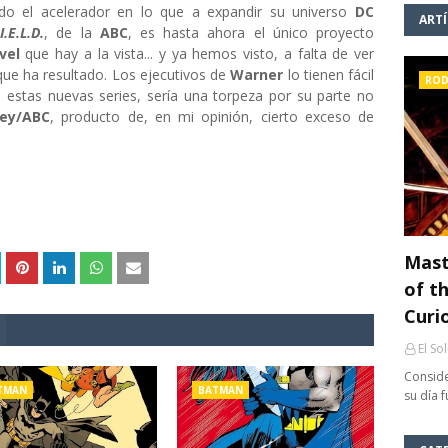
o el acelerador en lo que a expandir su universo
DC
ART
.E.L.D.
, de la
ABC
, es hasta ahora el único proyecto
vel
que hay a la vista... y ya hemos visto, a falta de ver
que ha resultado. Los ejecutivos de
Warner
lo tienen fácil
ROD
 estas nuevas series, sería una torpeza por su parte no
ney/ABC
, producto de, en mi opinión, cierto exceso de
Mast
of th
Curi
El So
Conside
TMAN
BATMAN
su día 