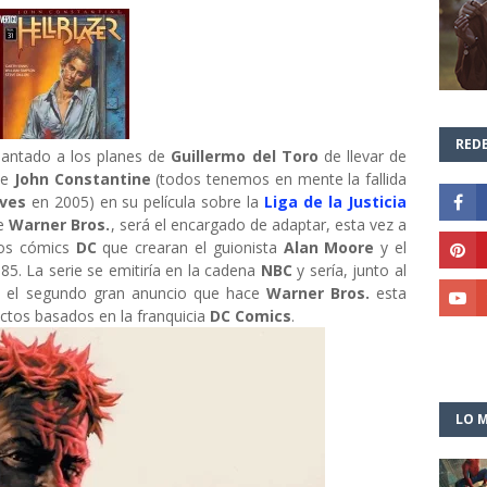
REDE
antado a los planes de
Guillermo del Toro
de llevar de
de
John Constantine
(todos tenemos en mente la fallida
ves
en 2005) en su película sobre la
Liga de la Justicia
de
Warner Bros.
, será el encargado de adaptar, esta vez a
 los cómics
DC
que crearan el guionista
Alan Moore
y el
85. La serie se emitiría en la cadena
NBC
y sería, junto al
, el segundo gran anuncio que hace
Warner Bros.
esta
tos basados en la franquicia
DC Comics
.
LO M