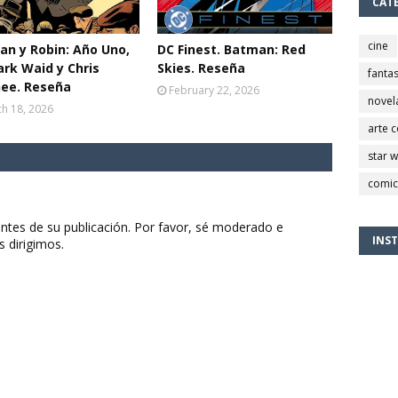
CAT
cine
n y Robin: Año Uno,
DC Finest. Batman: Red
rk Waid y Chris
Skies. Reseña
fantas
ee. Reseña
February 22, 2026
novel
h 18, 2026
arte 
star 
comic
ntes de su publicación. Por favor, sé moderado e
INS
s dirigimos.