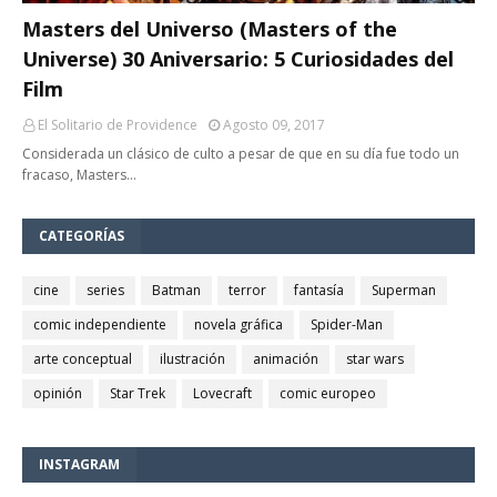
Masters del Universo (Masters of the
Universe) 30 Aniversario: 5 Curiosidades del
Film
El Solitario de Providence
Agosto 09, 2017
Considerada un clásico de culto a pesar de que en su día fue todo un
fracaso, Masters…
CATEGORÍAS
cine
series
Batman
terror
fantasía
Superman
comic independiente
novela gráfica
Spider-Man
arte conceptual
ilustración
animación
star wars
opinión
Star Trek
Lovecraft
comic europeo
INSTAGRAM