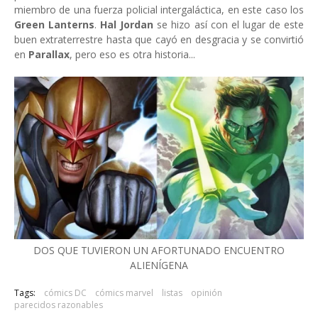
miembro de una fuerza policial intergaláctica, en este caso los
Green Lanterns
.
Hal Jordan
se hizo así con el lugar de este
buen extraterrestre hasta que cayó en desgracia y se convirtió
en
Parallax
, pero eso es otra historia...
DOS QUE TUVIERON UN AFORTUNADO ENCUENTRO
ALIENÍGENA
Tags:
cómics DC
cómics marvel
listas
opinión
parecidos razonables