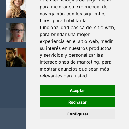
KATHERYN WINNICK: LA ACTRIZ MAS GUAPA DE
para mejorar su experiencia de
VIKINGOS
navegación con los siguientes
Junio 14, 2013
fines:
para habilitar la
FELICITY (EMILY BETT RICKARDS), LAS FOTOS
funcionalidad básica del sitio web
,
MAS BONITAS DE LA ALIADA DE ARROW
para brindar una mejor
Noviembre 30, 2013
experiencia en el sitio web
,
medir
su interés en nuestros productos
BLACK MIRROR: TODA TU HISTORIA. EPISODIO 3.
y servicios y personalizar las
LA CRITICA
interacciones de marketing
,
para
Mayo 17, 2012
mostrar anuncios que sean más
relevantes para usted
.
Aceptar
Rechazar
Configurar
Home
Privacidad y cookies
Contacto
Copyright ©
2026
El Solitario de Providence