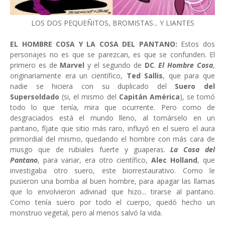
LOS DOS PEQUEÑITOS, BROMISTAS... Y LIANTES
EL HOMBRE COSA Y LA COSA DEL PANTANO:
Estos dos
personajes no es que se parezcan, es que se confunden. El
primero es de
Marvel
y el segundo de
DC
.
El Hombre Cosa
,
originariamente era un científico,
Ted Sallis
, que para que
nadie se hiciera con su duplicado del
Suero del
Supersoldado
(si, el mismo del
Capitán América
), se tomó
todo lo que tenía, mira que ocurrente. Pero como de
desgraciados está el mundo lleno, al tomárselo en un
pantano, fíjate que sitio más raro, influyó en el suero el aura
primordial del mismo, quedando el hombre con más cara de
musgo que de rubiales fuerte y guaperas.
La Cosa del
Pantano
, para variar, era otro científico,
Alec Holland
, que
investigaba otro suero, este biorrestaurativo. Como le
pusieron una bomba al buen hombre, para apagar las llamas
que lo envolvieron adivinad que hizo... tirarse al pantano.
Como tenía suero por todo el cuerpo, quedó hecho un
monstruo vegetal, pero al menos salvó la vida.