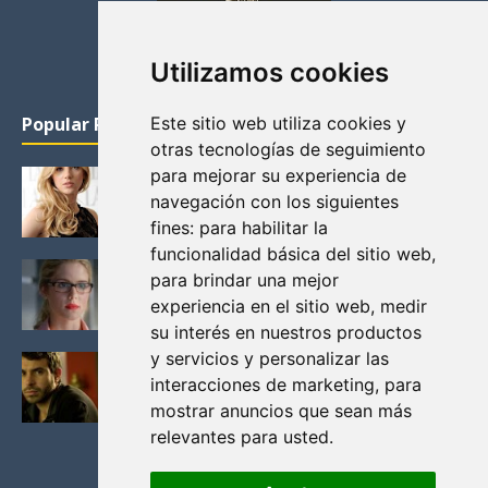
Utilizamos cookies
Popular Posts
Este sitio web utiliza cookies y
otras tecnologías de seguimiento
para mejorar su experiencia de
KATHERYN WINNICK: LA ACTRIZ MAS GUAPA DE
VIKINGOS
navegación con los siguientes
Junio 14, 2013
fines:
para habilitar la
funcionalidad básica del sitio web
,
FELICITY (EMILY BETT RICKARDS), LAS FOTOS
para brindar una mejor
MAS BONITAS DE LA ALIADA DE ARROW
experiencia en el sitio web
,
medir
Noviembre 30, 2013
su interés en nuestros productos
y servicios y personalizar las
BLACK MIRROR: TODA TU HISTORIA. EPISODIO 3.
LA CRITICA
interacciones de marketing
,
para
Mayo 17, 2012
mostrar anuncios que sean más
relevantes para usted
.