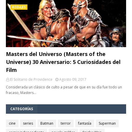
RODAJES
Masters del Universo (Masters of the
Universe) 30 Aniversario: 5 Curiosidades del
Film
El Solitario de Providence
Agosto 09, 2017
Considerada un clásico de culto a pesar de que en su día fue todo un
fracaso, Masters…
CATEGORÍAS
cine
series
Batman
terror
fantasía
Superman