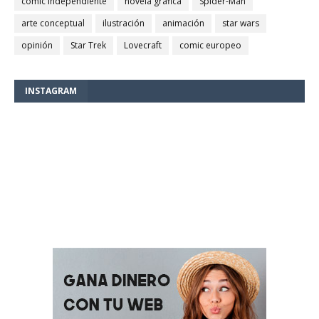
comic independiente
novela gráfica
Spider-Man
arte conceptual
ilustración
animación
star wars
opinión
Star Trek
Lovecraft
comic europeo
INSTAGRAM