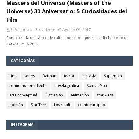
Masters del Universo (Masters of the
Universe) 30 Aniversario: 5 Curiosidades del
Film
El Solitario de Providence
Agosto 09, 2017
Considerada un clásico de culto a pesar de que en su día fue todo un
fracaso, Masters…
CATEGORÍAS
cine
series
Batman
terror
fantasía
Superman
comic independiente
novela gráfica
Spider-Man
arte conceptual
ilustración
animación
star wars
opinión
Star Trek
Lovecraft
comic europeo
INSTAGRAM