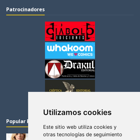
Patrocinadores
Utilizamos cookies
Popular Posts
Este sitio web utiliza cookies y
otras tecnologías de seguimiento
KATHERYN WINNICK: LA ACTRIZ MAS GUAPA DE