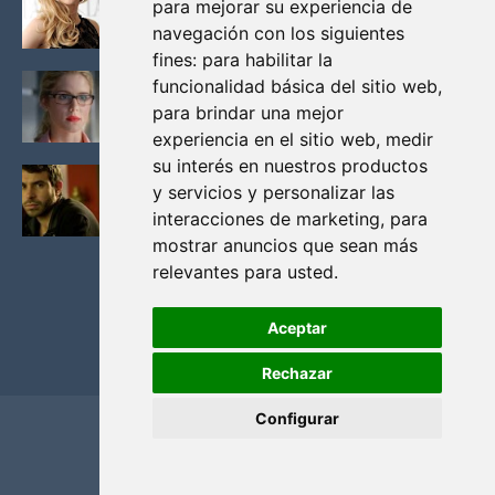
para mejorar su experiencia de
VIKINGOS
navegación con los siguientes
Junio 14, 2013
fines:
para habilitar la
FELICITY (EMILY BETT RICKARDS), LAS FOTOS
funcionalidad básica del sitio web
,
MAS BONITAS DE LA ALIADA DE ARROW
para brindar una mejor
Noviembre 30, 2013
experiencia en el sitio web
,
medir
su interés en nuestros productos
BLACK MIRROR: TODA TU HISTORIA. EPISODIO 3.
y servicios y personalizar las
LA CRITICA
interacciones de marketing
,
para
Mayo 17, 2012
mostrar anuncios que sean más
relevantes para usted
.
Aceptar
Rechazar
Configurar
Home
Privacidad y cookies
Contacto
Copyright ©
2026
El Solitario de Providence