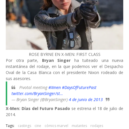
ROSE BYRNE EN X-MEN: FIRST CLASS
Por otra parte,
Bryan Singer
ha tuiteado una nueva
instantánea del rodaje, en la que podemos ver el Despacho
Oval de la Casa Blanca con el presidente Nixon rodeado de
sus asesores.
Pivotal meeting
#Xmen
#DaysOfFuturePast
twitter.com/BryanSinger/st…
— Bryan Singer (@BryanSinger)
4 de junio de 2013
X-Men: Días del Futuro Pasado
se estrena el 18 de julio de
2014.
Tags:
castings
cine
cómics marvel
mutantes
rodajes