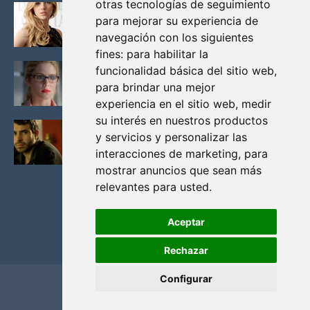
otras tecnologías de seguimiento
KATHERYN WINNICK: LA ACTRIZ MAS GUAPA DE
para mejorar su experiencia de
VIKINGOS
navegación con los siguientes
Junio 14, 2013
fines:
para habilitar la
FELICITY (EMILY BETT RICKARDS), LAS FOTOS
funcionalidad básica del sitio web
,
MAS BONITAS DE LA ALIADA DE ARROW
para brindar una mejor
Noviembre 30, 2013
experiencia en el sitio web
,
medir
su interés en nuestros productos
BLACK MIRROR: TODA TU HISTORIA. EPISODIO 3.
y servicios y personalizar las
LA CRITICA
interacciones de marketing
,
para
Mayo 17, 2012
mostrar anuncios que sean más
relevantes para usted
.
Aceptar
Rechazar
Configurar
Home
Privacidad y cookies
Contacto
Copyright ©
2026
El Solitario de Providence