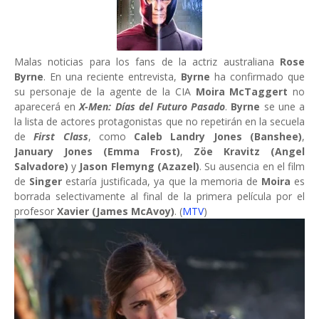
Malas noticias para los fans de la actriz australiana
Rose
Byrne
. En una reciente entrevista,
Byrne
ha confirmado que
su personaje de la agente de la CIA
Moira McTaggert
no
aparecerá en
X-Men: Días del Futuro Pasado
.
Byrne
se une a
la lista de actores protagonistas que no repetirán en la secuela
de
First Class
, como
Caleb Landry Jones (Banshee)
,
January Jones (Emma Frost)
,
Zöe Kravitz (Angel
Salvadore)
y
Jason Flemyng (Azazel)
. Su ausencia en el film
de
Singer
estaría justificada, ya que la memoria de
Moira
es
borrada selectivamente al final de la primera película por el
profesor
Xavier (James McAvoy)
. (
MTV
)