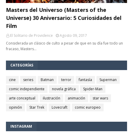
Masters del Universo (Masters of the
Universe) 30 Aniversario: 5 Curiosidades del
Film
El Solitario de Providence
Agosto 09, 2017
Considerada un clásico de culto a pesar de que en su día fue todo un
fracaso, Masters…
CATEGORÍAS
cine
series
Batman
terror
fantasía
Superman
comic independiente
novela gráfica
Spider-Man
arte conceptual
ilustración
animación
star wars
opinión
Star Trek
Lovecraft
comic europeo
INSTAGRAM