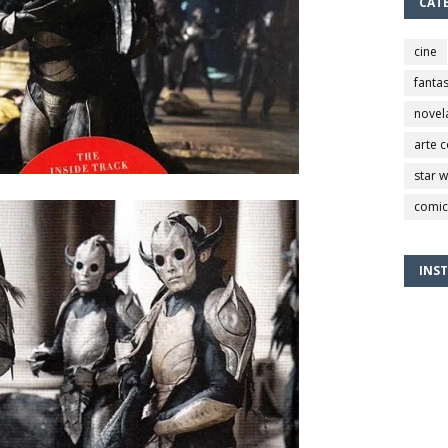
CAT
cine
fantas
novel
arte 
star 
comic
INS