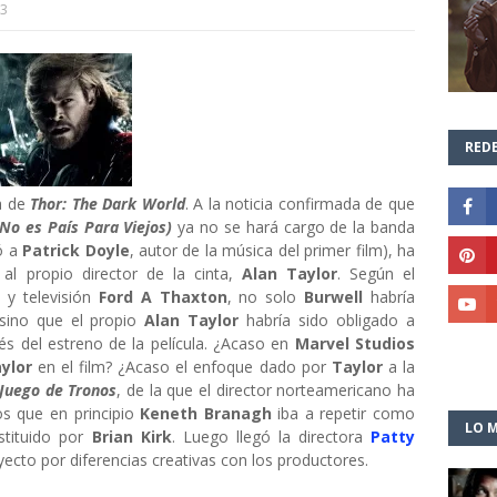
13
REDE
a de
Thor: The Dark World
. A la noticia confirmada de que
 No es País Para Viejos)
ya no se hará cargo de la banda
ó a
Patrick Doyle
, autor de la música del primer film), ha
al propio director de la cinta,
Alan Taylor
. Según el
 y televisión
Ford A Thaxton
, no solo
Burwell
habría
 sino que el propio
Alan Taylor
habría sido obligado a
s del estreno de la película. ¿Acaso en
Marvel Studios
ylor
en el film? ¿Acaso el enfoque dado por
Taylor
a la
Juego de Tronos
, de la que el director norteamericano ha
os que en principio
Keneth Branagh
iba a repetir como
LO M
stituido por
Brian Kirk
. Luego llegó la directora
Patty
ecto por diferencias creativas con los productores.