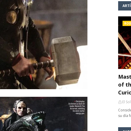
ART
ROD
Mast
of th
Curi
El So
Conside
su día 