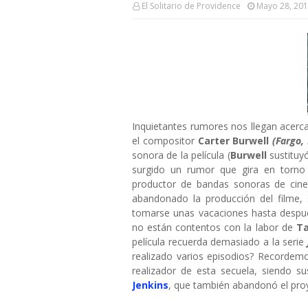
El Solitario de Providence
Mayo 28, 20
Inquietantes rumores nos llegan acerc
el compositor
Carter Burwell
(Fargo,
sonora de la película (
Burwell
sustituy
surgido un rumor que gira en torno 
productor de bandas sonoras de cine
abandonado la producción del filme,
tomarse unas vacaciones hasta despué
no están contentos con la labor de
Ta
película recuerda demasiado a la serie
realizado varios episodios? Recordem
realizador de esta secuela, siendo su
Jenkins
, que también abandonó el proy