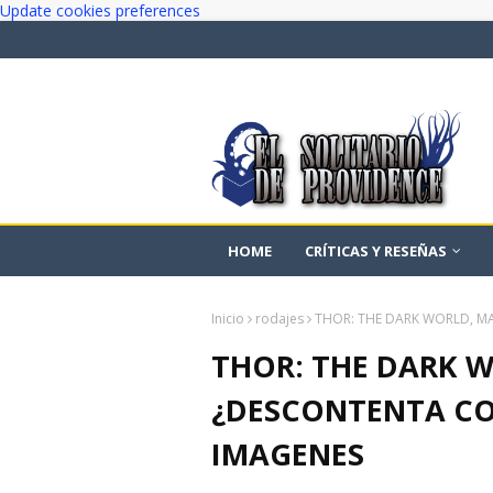
Update cookies preferences
HOME
CRÍTICAS Y RESEÑAS
Inicio
rodajes
THOR: THE DARK WORLD, M
THOR: THE DARK 
¿DESCONTENTA CO
IMAGENES