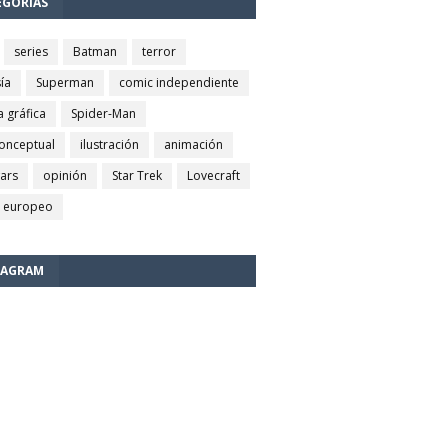
EGORÍAS
series
Batman
terror
ía
Superman
comic independiente
a gráfica
Spider-Man
conceptual
ilustración
animación
wars
opinión
Star Trek
Lovecraft
 europeo
TAGRAM