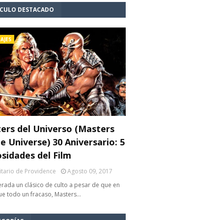
ÍCULO DESTACADO
AJES
ers del Universo (Masters
e Universe) 30 Aniversario: 5
osidades del Film
litario de Providence
Agosto 09, 2017
rada un clásico de culto a pesar de que en
fue todo un fracaso, Masters…