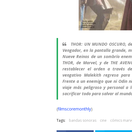
THOR: UN MUNDO OSCURO, de Ma
Vengador, en la pantalla grande, mi
Nueve Reinos de un sombrío enem
THOR, de Marvel, y de THE AVEN
restablecer el orden a través d
vengativo Malekith regresa para
Frente a un enemigo que ni Odin n
viaje más peligroso y personal a l
sacrificar todo para salvar al mund
(
filmscoremonthly
)
Tags:
bandas sonoras
cine
cómics marv