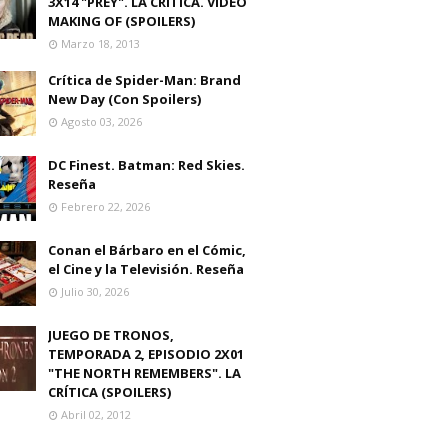
3X14 "PREY". LA CRITICA. VIDEO
MAKING OF (SPOILERS)
Marzo 18, 2013
Crítica de Spider-Man: Brand
New Day (Con Spoilers)
Agosto 03, 2026
DC Finest. Batman: Red Skies.
Reseña
Febrero 22, 2026
Conan el Bárbaro en el Cómic,
el Cine y la Televisión. Reseña
Julio 30, 2026
JUEGO DE TRONOS,
TEMPORADA 2, EPISODIO 2X01
"THE NORTH REMEMBERS". LA
CRÍTICA (SPOILERS)
Abril 02, 2012