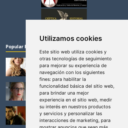
Utilizamos cookies
Popular Posts
Este sitio web utiliza cookies y
otras tecnologías de seguimiento
KATHERYN WINNICK: LA ACTRIZ MAS GUAPA DE
para mejorar su experiencia de
VIKINGOS
navegación con los siguientes
Junio 14, 2013
fines:
para habilitar la
FELICITY (EMILY BETT RICKARDS), LAS FOTOS
funcionalidad básica del sitio web
,
MAS BONITAS DE LA ALIADA DE ARROW
para brindar una mejor
Noviembre 30, 2013
experiencia en el sitio web
,
medir
su interés en nuestros productos
BLACK MIRROR: TODA TU HISTORIA. EPISODIO 3.
y servicios y personalizar las
LA CRITICA
interacciones de marketing
,
para
Mayo 17, 2012
mostrar anuncios que sean más