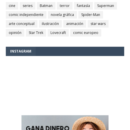
cine
series
Batman
terror
fantasía
Superman
comic independiente
novela gráfica
Spider-Man
arte conceptual
ilustración
animación
star wars
opinión
Star Trek
Lovecraft
comic europeo
INSTAGRAM