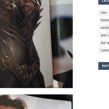
CAT
cine
fantas
novel
arte 
star 
comic
INS