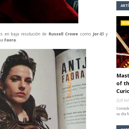
ART
ROD
s en baja resolución de
Russell Crowe
como
Jor-El
y
ana
Faora
.
Mast
of th
Curi
El So
Conside
su día 