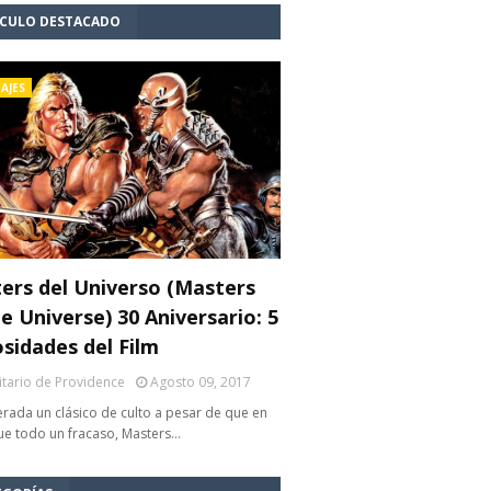
ÍCULO DESTACADO
AJES
ers del Universo (Masters
e Universe) 30 Aniversario: 5
osidades del Film
litario de Providence
Agosto 09, 2017
rada un clásico de culto a pesar de que en
fue todo un fracaso, Masters…