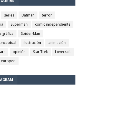
EGORÍAS
series
Batman
terror
ía
Superman
comic independiente
a gráfica
Spider-Man
conceptual
ilustración
animación
wars
opinión
Star Trek
Lovecraft
 europeo
TAGRAM