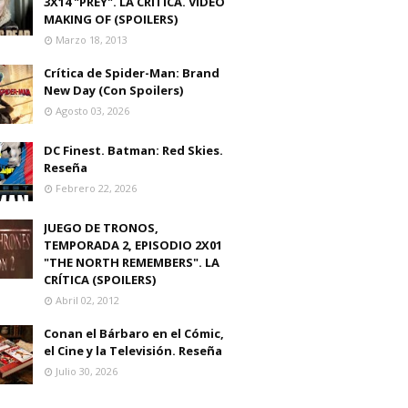
3X14 "PREY". LA CRITICA. VIDEO
MAKING OF (SPOILERS)
Marzo 18, 2013
Crítica de Spider-Man: Brand
New Day (Con Spoilers)
Agosto 03, 2026
DC Finest. Batman: Red Skies.
Reseña
Febrero 22, 2026
JUEGO DE TRONOS,
TEMPORADA 2, EPISODIO 2X01
"THE NORTH REMEMBERS". LA
CRÍTICA (SPOILERS)
Abril 02, 2012
Conan el Bárbaro en el Cómic,
el Cine y la Televisión. Reseña
Julio 30, 2026